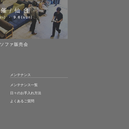
開催/仙台
ri) ・ 9.6(sun)
ソファ販売会
メンテナンス
メンテナンス一覧
日々のお手入れ方法
よくあるご質問