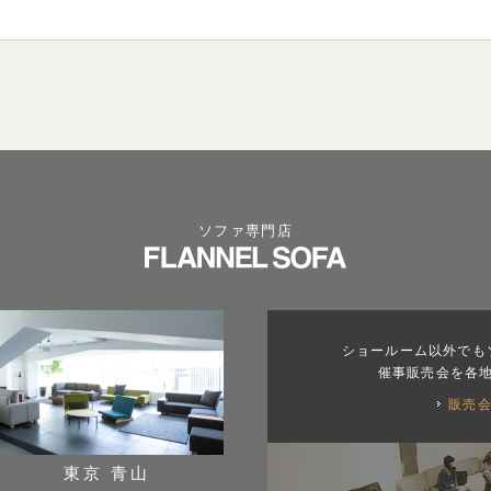
ソファ専門店
ショールーム以外でも
催事販売会を各
販売
東京 青山