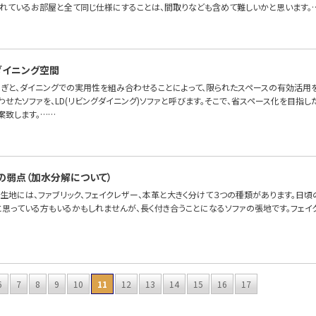
れているお部屋と全て同じ仕様にすることは、間取りなども含めて難しいかと思います。
たダイニング空間
ろぎと、ダイニングでの実用性を組み合わせることによって、限られたスペースの有効活用を
せたソファを、LD(リビングダイニング)ソファと呼びます。そこで、省スペース化を目指した
案致します。……
の弱点（加水分解について）
の生地には、ファブリック、フェイクレザー、本革と大きく分けて３つの種類があります。日
と思っている方もいるかもしれませんが、長く付き合うことになるソファの張地です。フェイ
6
7
8
9
10
11
12
13
14
15
16
17