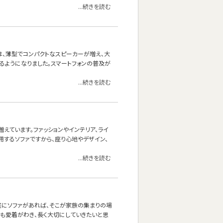
...続きを読む
は、薄型でコンパクトなスピーカーが増え、大
るようになりました。スマートフォンの普及が
...続きを読む
えています。ファッションやインテリア、ライ
用するソファですから、座り心地やデザイン、
...続きを読む
庭にソファがあれば、そこが家族の集まりの場
にも愛着がわき、長く大切にしていきたいと思