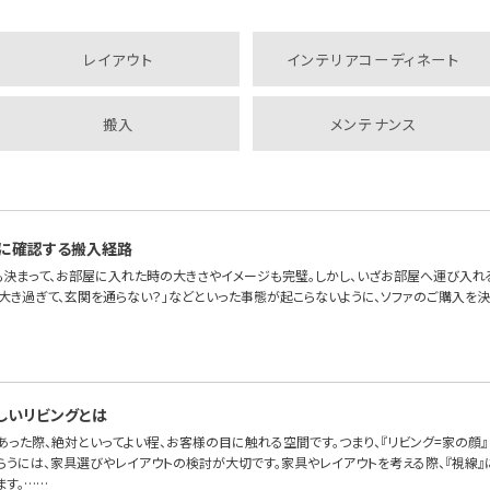
レイアウト
インテリアコーディネート
搬入
メンテナンス
に確認する搬入経路
も決まって、お部屋に入れた時の大きさやイメージも完璧。しかし、いざお部屋へ運び入れ
が大き過ぎて、玄関を通らない？」などといった事態が起こらないように、ソファのご購入を
しいリビングとは
あった際、絶対といってよい程、お客様の目に触れる空間です。つまり、『リビング=家の顔
らうには、家具選びやレイアウトの検討が大切です。家具やレイアウトを考える際、『視線』
ます。……