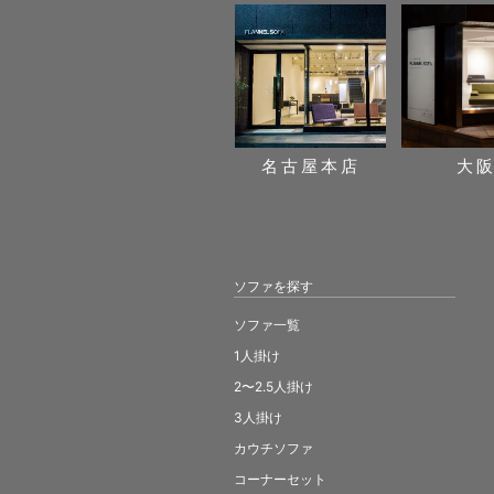
名古屋本店
大
ソファを探す
ソファ一覧
1人掛け
2〜2.5人掛け
3人掛け
カウチソファ
コーナーセット