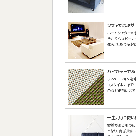
ソファで選ぶサ
ホームシアターの
掛かりなスピーカ
進み、無線で気軽
バイカラーであ
リノベーション物
フスタイルにまで
色など細部にまで
一生、共に使い
愛着があるものに
となり、寛ぎ、時