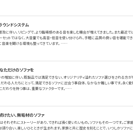
ラウンドシステム
普及に伴い、リビングで、より臨場感のある音を楽しむ機会が増えてきました。また最近で
ーセットではなく、大音量でも高音・低音を使い分けられ、手軽に品質の良い音を堪能でき
に音楽を聞ける環境も整ってきています。 ……
なただけのソファを
件の増加に伴い、既製品では満足できない、オリジナリティ溢れたソファ選びをされる方が増
こだわる人たちにとって、満足できるソファに出会う事自体、なかなか難しい事です。永く愛
こだわりを持つ事は、重要なファクターです。……
続けたい、無垢材のソファ
はそれぞれにストーリーがあり、できれば長く使いたいもの。ソファもその一つです。ご家
には語り合い、楽しいひとときが生まれます。家族と共に歴史を刻むことで、いつしかソファ