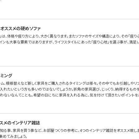
…
オススメの硬めソファ
」は、体格や座り方により、大きく異なります。またソファのサイズや構造により、その「座り
ザインも大事な要素ではありますが、ライフスタイルにあった「座り心地」を選ぶ事が、満足い
ミング
ーム、模様替えなど新しく家具をご購入されるタイミングは様々。その中でもお引越しやリ
入れたいという方も多いのではないでしょうか。折角の家具選び、じっくり、納得するものを
わないなんてことも。希望の日にちに家具を入れる為に、気を付けて頂きたいポイントを
スメのインテリア雑誌
知る事、家具を買う事など、お部屋つくりの参考に、4つのインテリア雑誌をオススメ致しま
集めてみましょう。