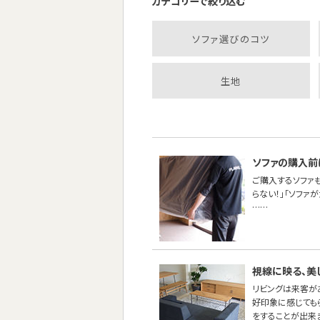
カテゴリーで絞り込む
ソファ選びのコツ
生地
ソファの購入前
ご購入するソファ
らない！」「ソファ
……
視線に映る、美
リビングは来客が
好印象に感じても
をすることが出来