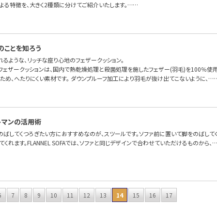
よる特徴を、大きく2種類に分けてご紹介いたします。……
のことを知ろう
れるような、リッチな座り心地のフェザークッション。
OFAのフェザークッションは、国内で熱乾燥処理と殺菌処理を施したフェザー(羽毛)を100％
ため、へたりにくい素材です。 ダウンプルーフ加工により羽毛が抜け出てこないように、…
トマンの活用術
のばしてくつろぎたい方におすすめなのが、スツールです。ソファ前に置いて脚をのばして
てくれます。FLANNEL SOFAでは、ソファと同じデザインで合わせていただけるものから、
6
7
8
9
10
11
12
13
14
15
16
17