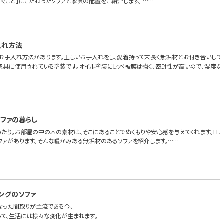
ろぐこと」にこだわったソファと家具の配置をご紹介します。 ……
入れ方法
お手入れ方法があります。正しいお手入れをし、愛着持って末長く無垢材とお付き合いして
家具に使用されている塗装です。オイル塗装に比べ被膜は強く、密封性が高いので、湿度
ファの暮らし
たり。お部屋の中の木の素材は、そこにあることでぬくもりや安心感を与えてくれます。FLAN
ファがあります。そんな暖かみある無垢材のあるソファを紹介します。……
ングのソファ
になった間取りが主流である今、
って、生活には様々な変化が生まれます。