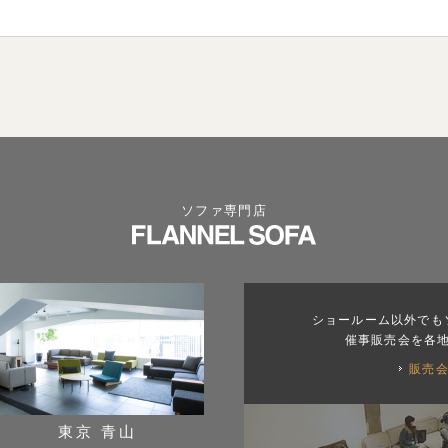
ソファ専門店
ショールーム以外でも
催事販売会を各
販売
東京 青山