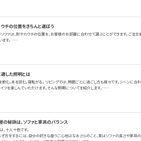
カウチの位置をきちんと選ぼう
チソファは、肘やカウチの位置を、お客様のお部屋に合わせて選ぶことができます。ご注文
います。……
に適した照明とは
を飲む。本を読む。寝転がる。 リビングでは、時間ごとに過ごし方も様々です。シーンに合
ライフを楽しんでいただけます。そんな照明についてを紹介します。……
屋の秘訣は、ソファと家具のバランス
は、十人十色です。
ろぎ方をするには、自分の好きな座りご心地はなおさらのこと、実はソファの高さや家具