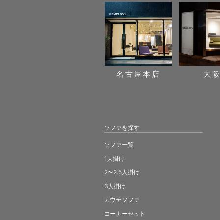
名古屋本店
大
ソファを探す
ソファ一覧
1人掛け
2〜2.5人掛け
3人掛け
カウチソファ
コーナーセット