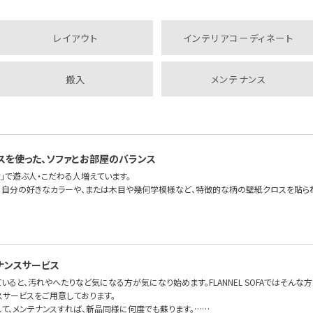
レイアウト
インテリアコーディネート
搬入
メンテナンス
スを使った、ソファとお部屋のバランス
」で遊ぶ人・こだわる人増えています。
、自分の好きなカラーや、または木目や幾何学模様など、特徴的な柄の壁紙クロスを貼ら
ナンスサービス
いると、汚れやへたりなど気になる方が気になり始めます。FLANNEL SOFAではそんな
スサービスをご用意しております。
して、メンテナンスすれば、新品同様に何度でも蘇ります。……