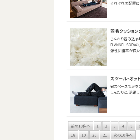
それぞれの配置に
羽毛クッション
じんわり包み込ま
FLANNEL S
弾性回復率が良い
スツール・オッ
省スペースで足を
しんだりと、活躍し
前の10件へ
1
2
3
4
5
18
19
20
21
次の10件へ