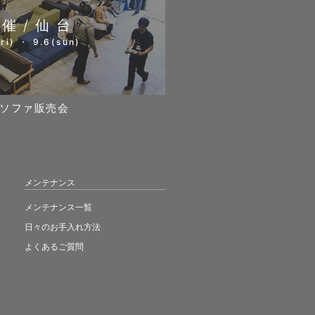
開催/仙台
ri) ・ 9.6(sun)
ソファ販売会
メンテナンス
メンテナンス一覧
日々のお手入れ方法
よくあるご質問