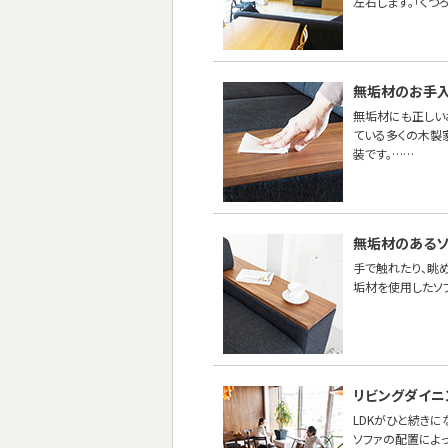
左右します。「くつ
無垢材のお手
無垢材にも正しい
ている多くの木製
装です。……
無垢材のあるソ
手で触れたり、眺め
垢材を使用したソ
リビングダイニ
LDKがひと続き
ソファの配置によ