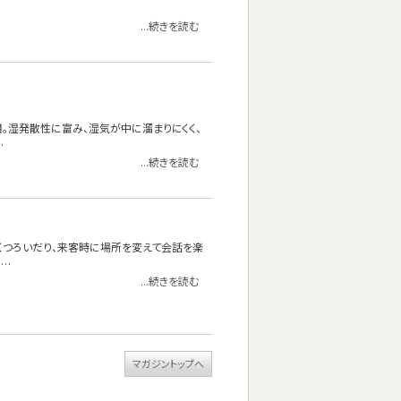
...続きを読む
使用。湿発散性に富み、湿気が中に溜まりにくく、
…
...続きを読む
くつろいだり、来客時に場所を変えて会話を楽
……
...続きを読む
マガジントップへ