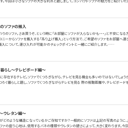
ます。今回は小さなソファの大きな利点と題しまして、コンパクトソファの魅力をご紹介いた
のソファの搬入
わりのソファ。さあ買うぞ、という時に「お部屋にソファが入らないかも・・・」と不安にな
ルコニーからソファを搬入する「吊り上げ搬入」という方法で、ご希望のソファをお部屋へ運
搬入について、運び入れが可能かのチェックポイントと一緒にご紹介します。……
゙暮らし〜テレビボード編〜
に存在するテレビ。ソファでくつろぎながら、テレビを見る機会も多いのではないでしょうか
つろぐ暮らしと題し、ソファでくつろぎながらテレビを見る 際の視聴距離や、テレビボード
～ウレタン編～
ァがどのような構造になっているかご存知ですか？一般的にソファは上記の写真のように、土
ソファの座り心地は、使用するバネの種類やウレタンの硬さによって、大きく変わります。今