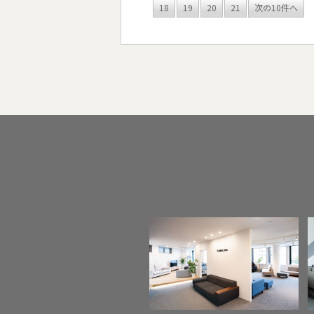
18
19
20
21
次の10件へ