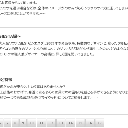
くお客様からよく伺います。
にソファを選ぶ場合などは、全体のイメージがつかみづらく、ソファのサイズに迷ってしま
ムーズに選ぶことができます。……
IESTA編〜
FAの大人気ソファ、SIESTA(シエスタ)。2009年の発売以降、特徴的なデザインと、座った
OFAのアイコン的存在のソファとなりました。このソファSIESTAがなぜ誕生したのか、どのよ
FA FACTORYの職人兼デザイナーの高橋に、詳しく話を聞いてきました。……
力と特徴
何だか心が安らぐ、という事はありませんか？
工技術のおかげで、身近にある多くの家具で木の温もりを感じる事ができるようになりま
術の一つである成型合板（プライウッド）についてご紹介します。……
6
7
8
9
10
11
12
13
14
15
16
17