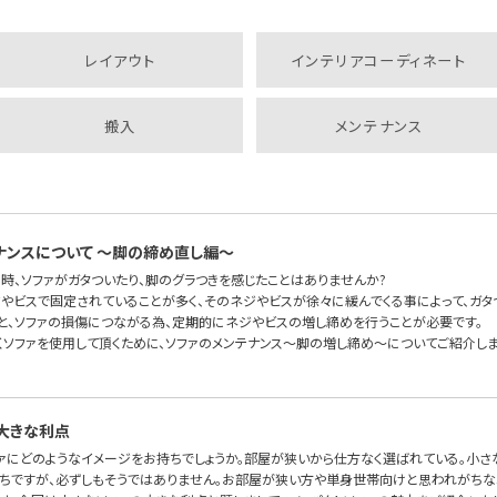
レイアウト
インテリアコーディネート
搬入
メンテナンス
ナンスについて 〜脚の締め直し編〜
時、ソファがガタついたり、脚のグラつきを感じたことはありませんか?
ジやビスで固定されていることが多く、そのネジやビスが徐々に緩んでくる事によって、ガタ
と、ソファの損傷につながる為、定期的にネジやビスの増し締めを行うことが必要です。
くソファを使用して頂くために、ソファのメンテナンス〜脚の増し締め〜についてご紹介しま
大きな利点
ァにどのようなイメージをお持ちでしょうか。部屋が狭いから仕方なく選ばれている。小さ
ちですが、必ずしもそうではありません。お部屋が狭い方や単身世帯向けと思われがちな