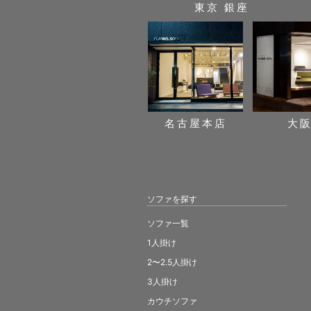
東京 銀座
名古屋本店
大
ソファを探す
ソファ一覧
1人掛け
2〜2.5人掛け
3人掛け
カウチソファ