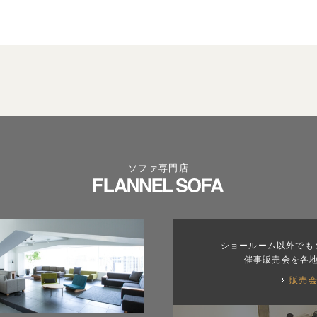
ソファ専門店
ショールーム以外でも
催事販売会を各
販売