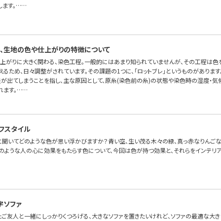
します。……
、生地の色や仕上がりの特徴について
上がりに大きく関わる、染色工程。一般的にはあまり知られていませんが、その工程は色
るため、日々調整がされています。その課題の1つに、「ロットブレ」というものがあります
差が出てしまうことを指し、主な原因として、原糸(染色前の糸)の状態や染色時の湿度・
れます。……
フスタイル
」と聞いてどのような色が思い浮かびますか？青い空、生い茂る木々の緑、真っ赤なりんご
そのような人の心に効果をもたらす色について、今回は色が持つ効果と、それらをインテリ
字ソファ
たご友人と一緒にしっかりくつろげる、大きなソファを置きたいけれど、ソファの最適な大き