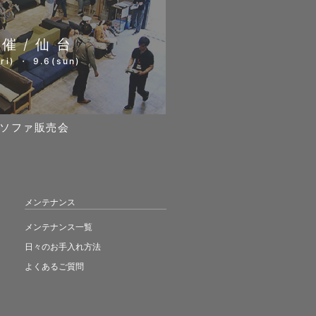
開催/仙台
ri) ・ 9.6(sun)
ソファ販売会
メンテナンス
メンテナンス一覧
日々のお手入れ方法
よくあるご質問