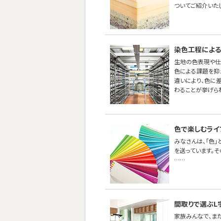
ついてご紹介いた
染色工程による
生地の色表現や仕
色による課題を抑え
違いにより、色に
わることが挙げら
色で楽しむライ
みなさんは、「色
を送っています。
……
間取りで選ぶL
家族みんなで、ま