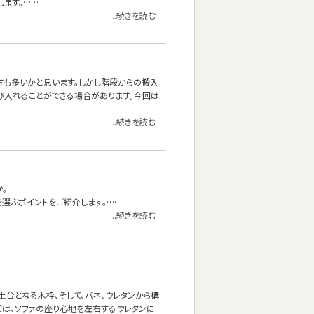
します。……
...続きを読む
る方も多いかと思います。しかし階段からの搬入
び入れることができる場合があります。今回は
...続きを読む
。
を選ぶポイントをご紹介します。……
...続きを読む
台となる木枠、そして、バネ、ウレタンから構
回は、ソファの座り心地を左右するウレタンに