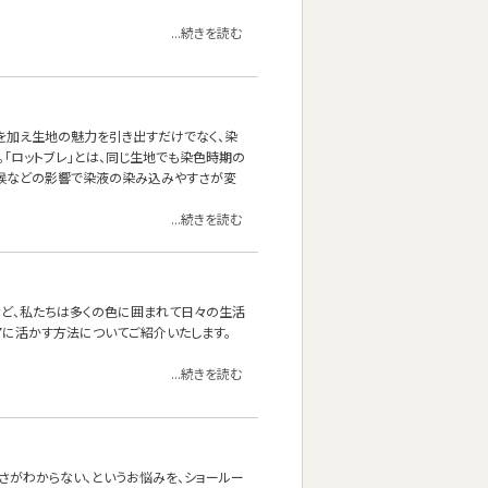
...続きを読む
を加え生地の魅力を引き出すだけでなく、染
。「ロットブレ」とは、同じ生地でも染色時期の
気候などの影響で染液の染み込みやすさが変
...続きを読む
など、私たちは多くの色に囲まれて日々の生活
アに活かす方法についてご紹介いたします。
...続きを読む
さがわからない、というお悩みを、ショールー