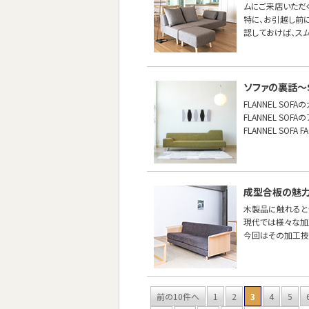
ムにご来店いただ
特に、お引越し前
認しておけば、ス
ソファの裏話〜S
FLANNEL SO
FLANNEL S
FLANNEL SO
成型合板の魅
木製品に触れると
現代では様々な加
今回はその加工技
前の10件へ
1
2
3
4
5