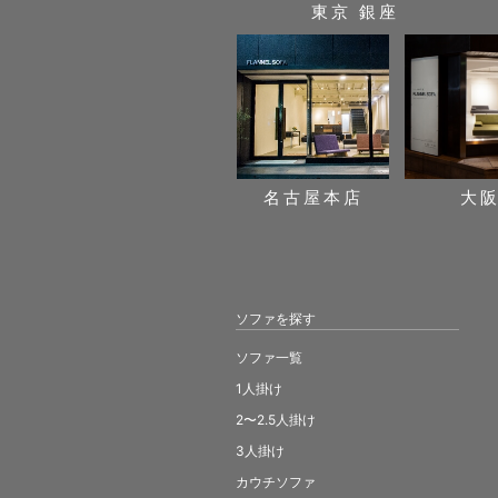
東京 銀座
名古屋本店
大
ソファを探す
ソファ一覧
1人掛け
2〜2.5人掛け
3人掛け
カウチソファ