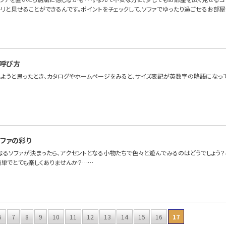
リと見せることができるんです。ポイントをチェックして、ソファでゆったり過ごせるお部屋
呼び方
しようと思ったとき、カタログやホームページをみると、サイズ表記が英数字の略語になっ
ファの彩り
なるソファが決まったら、アクセントとなる小物たちで色々と遊んでみるのはどうでしょう
簡単でとても楽しくありませんか？……
6
7
8
9
10
11
12
13
14
15
16
17