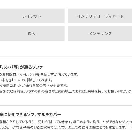
レイアウト
インテリアコーディネート
搬入
メンテナンス
「ルンバ等」が通るソファ
のお掃除ロボット(ルンバ等)を使う方が増えています。
の中をきれいにお掃除してくれます。
もお掃除ロボットが通れる脚の高さが必要です。
高さは92㎜前後。ソファの脚の高さが120㎜以上であれば、余裕を持ってお使いいただけま
策に使用できるソファマルチカバー
、寝転んだりしているうちに汚れが付いていきます。毎日のように洗うことができないソファ
ょうか。小さなお子様のいるご家庭では、ソファの上での飲食の際にとても重宝します。…