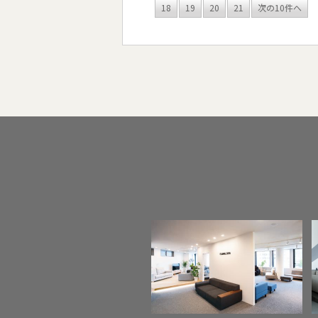
18
19
20
21
次の10件へ