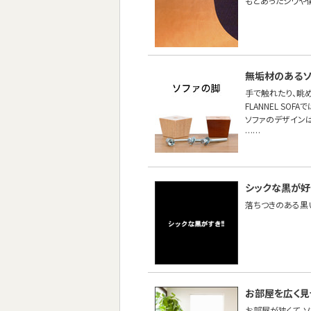
もとあったシワや
無垢材のあるソ
手で触れたり、眺
FLANNEL S
ソファのデザイン
……
シックな黒が好
落ちつきのある黒
お部屋を広く
お部屋が狭くて、