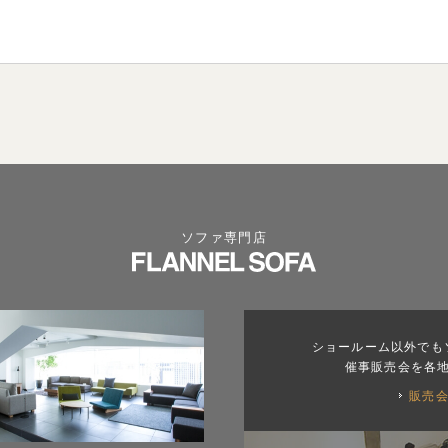
ソファ専門店
ショールーム以外でも
催事販売会を各
販売