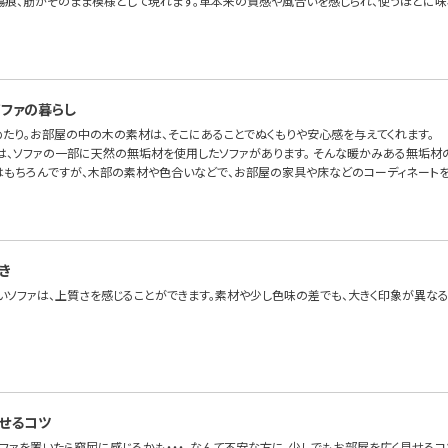
傷痕、筋がそのまま模様として現れます。革本来の質感や風合いを感じられ、使うほどに味
ファの暮らし
めたり。お部屋の中の木の素材は、そこにあることでぬくもりや安心感を与えてくれます。
OFAでは、ソファの一部に天然の無垢材を使用したソファがあります。 そんな暖かみある無垢
はもちろんですが、木部の素材や色合いなどで、お部屋の家具や床などのコーディネートを
き
いソファは、上質さを感じることができます。素材や少し色味の差でも、大きく印象が異なる
見せるコツ
ソファを置いたら窮屈に感じるかも・・・。なんて不安な方に、少しでもお部屋を広く見せるコ