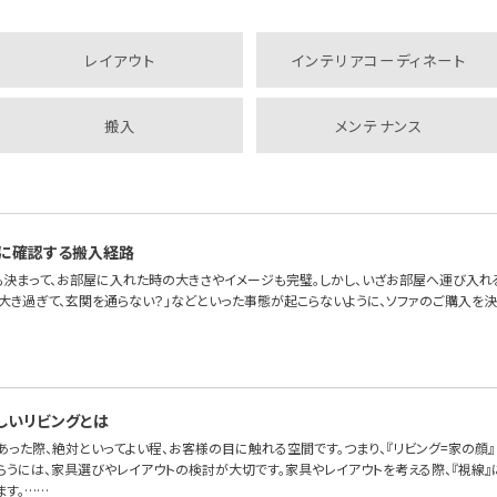
レイアウト
インテリアコーディネート
搬入
メンテナンス
に確認する搬入経路
も決まって、お部屋に入れた時の大きさやイメージも完璧。しかし、いざお部屋へ運び入れ
が大き過ぎて、玄関を通らない？」などといった事態が起こらないように、ソファのご購入を
しいリビングとは
あった際、絶対といってよい程、お客様の目に触れる空間です。つまり、『リビング=家の顔
らうには、家具選びやレイアウトの検討が大切です。家具やレイアウトを考える際、『視線』
ます。……