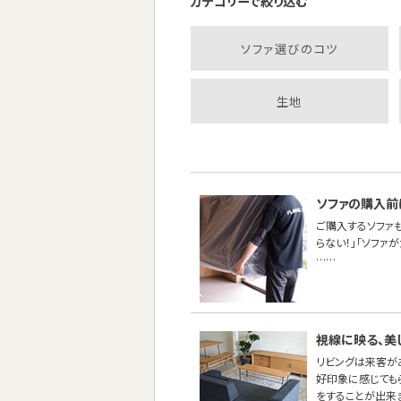
カテゴリーで絞り込む
ソファ選びのコツ
生地
ソファの購入前
ご購入するソファ
らない！」「ソファ
……
視線に映る、美
リビングは来客が
好印象に感じても
をすることが出来