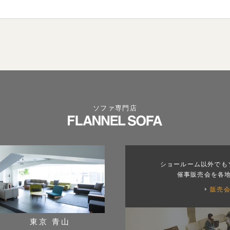
ソファ専門店
ショールーム以外でも
催事販売会を各
販売
東京 青山