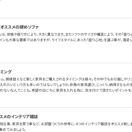
…
オススメの硬めソファ
」は、体格や座り方により、大きく異なります。またソファのサイズや構造により、その「座り
ザインも大事な要素ではありますが、ライフスタイルにあった「座り心地」を選ぶ事が、満足い
ミング
ーム、模様替えなど新しく家具をご購入されるタイミングは様々。その中でもお引越しやリ
入れたいという方も多いのではないでしょうか。折角の家具選び、じっくり、納得するものを
わないなんてことも。希望の日にちに家具を入れる為に、気を付けて頂きたいポイントを
スメのインテリア雑誌
知る事、家具を買う事など、お部屋つくりの参考に、4つのインテリア雑誌をオススメ致しま
集めてみましょう。