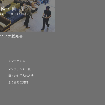
開催/仙台
ri) ・ 9.6(sun)
ソファ販売会
メンテナンス
メンテナンス一覧
日々のお手入れ方法
よくあるご質問