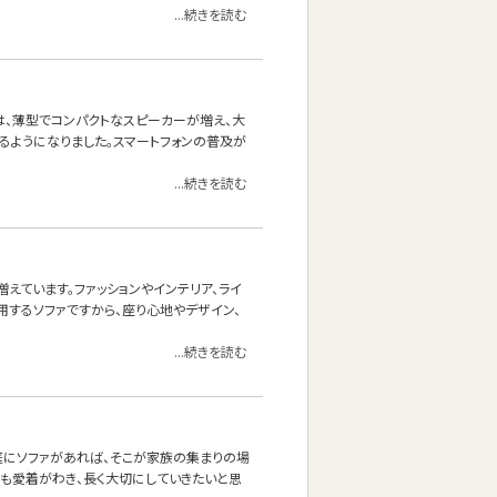
...続きを読む
は、薄型でコンパクトなスピーカーが増え、大
るようになりました。スマートフォンの普及が
...続きを読む
えています。ファッションやインテリア、ライ
用するソファですから、座り心地やデザイン、
...続きを読む
庭にソファがあれば、そこが家族の集まりの場
にも愛着がわき、長く大切にしていきたいと思