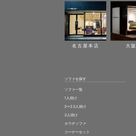
名古屋本店
大
ソファを探す
ソファ一覧
1人掛け
2〜2.5人掛け
3人掛け
カウチソファ
コーナーセット