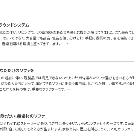
ラウンドシステム
普及に伴い、リビングで、より臨場感のある音を楽しむ機会が増えてきました。また最近で
ーセットではなく、大音量でも高音・低音を使い分けられ、手軽に品質の良い音を堪能でき
に音楽を聞ける環境も整ってきています。 ……
なただけのソファを
件の増加に伴い、既製品では満足できない、オリジナリティ溢れたソファ選びをされる方が増
こだわる人たちにとって、満足できるソファに出会う事自体、なかなか難しい事です。永く愛
こだわりを持つ事は、重要なファクターです。……
続けたい、無垢材のソファ
はそれぞれにストーリーがあり、できれば長く使いたいもの。ソファもその一つです。ご家
には語り合い、楽しいひとときが生まれます。家族と共に歴史を刻むことで、いつしかソファ