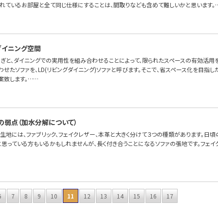
れているお部屋と全て同じ仕様にすることは、間取りなども含めて難しいかと思います。
たダイニング空間
ろぎと、ダイニングでの実用性を組み合わせることによって、限られたスペースの有効活用を
せたソファを、LD(リビングダイニング)ソファと呼びます。そこで、省スペース化を目指した
案致します。……
の弱点（加水分解について）
の生地には、ファブリック、フェイクレザー、本革と大きく分けて３つの種類があります。日
と思っている方もいるかもしれませんが、長く付き合うことになるソファの張地です。フェイ
6
7
8
9
10
11
12
13
14
15
16
17