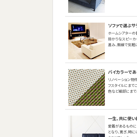
ソファで選ぶサ
ホームシアターの
掛かりなスピーカ
進み、無線で気軽
バイカラーであ
リノベーション物
フスタイルにまで
色など細部にまで
一生、共に使い
愛着があるものに
となり、寛ぎ、時