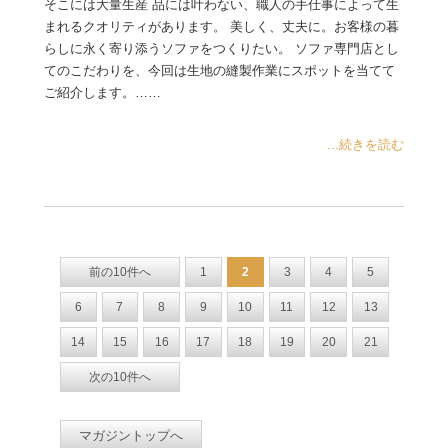
そこには大量生産 品には叶わない、職人の手仕事によって生
まれるクオリティがあります。 美しく、丈夫に。お客様の暮
らしに永く寄り添うソファをつくりたい。 ソファ専門店とし
てのこだわりを、今回は生地の縫製作業にスポットを当てて
ご紹介します。……
...続きを読む
前の10件へ
1
2
3
4
5
6
7
8
9
10
11
12
13
14
15
16
17
18
19
20
21
次の10件へ
マガジントップへ