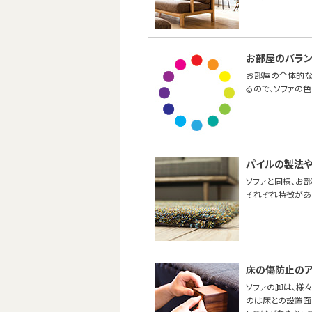
お部屋のバラ
お部屋の全体的な
るので、ソファの
パイルの製法
ソファと同様、お
それぞれ特徴があ
床の傷防止のア
ソファの脚は、様
のは床との設置面の