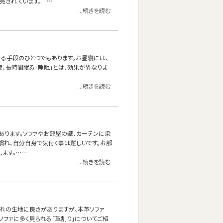
売されています。……
...続きを読む
せる手段のひとつでもあります。お昼寝には、
夜、長時間眠る「睡眠」とは、効果が異なりま
...続きを読む
あります。ソファやお部屋の壁、カーテンに染
慣れ、自分自身で気付く事は難しいです。お部
ます。……
...続きを読む
れぞれの生地に良さがありますが、本革ソファ
ソファに多く見られる「革割り」についてご紹