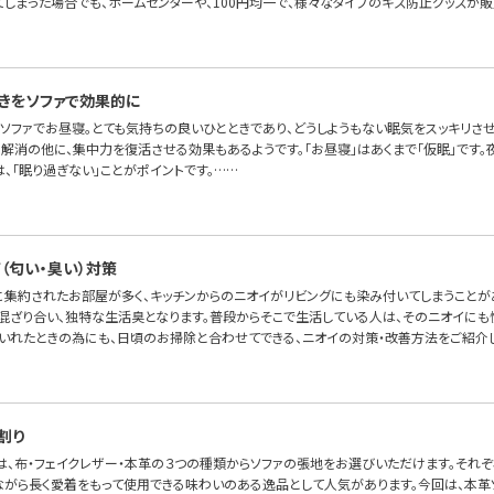
てしまった場合でも、ホームセンターや、100円均一で、様々なタイプのキズ防止グッズが販
きをソファで効果的に
ソファでお昼寝。とても気持ちの良いひとときであり、どうしようもない眠気をスッキリさ
解消の他に、集中力を復活させる効果もあるようです。「お昼寝」はあくまで「仮眠」です。
、「眠り過ぎない」ことがポイントです。……
（匂い・臭い）対策
室に集約されたお部屋が多く、キッチンからのニオイがリビングにも染み付いてしまうことが
混ざり合い、独特な生活臭となります。普段からそこで生活している人は、そのニオイにも
いれたときの為にも、日頃のお掃除と合わせてできる、ニオイの対策・改善方法をご紹介し
割り
OFAでは、布・フェイクレザー・本革の３つの種類からソファの張地をお選びいただけます。そ
ながら長く愛着をもって使用できる味わいのある逸品として人気があります。今回は、本革