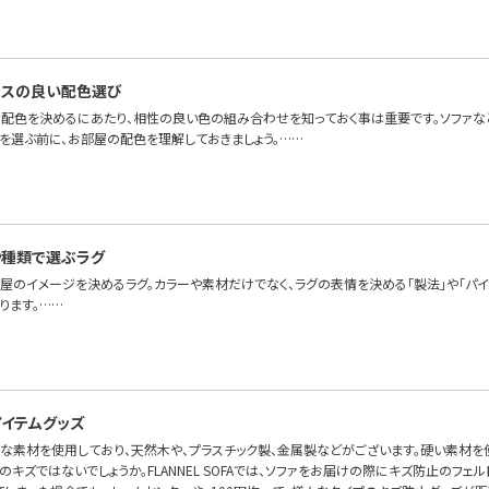
ンスの良い配色選び
配色を決めるにあたり、相性の良い色の組み合わせを知っておく事は重要です。ソファな
色を選ぶ前に、お部屋の配色を理解しておきましょう。……
や種類で選ぶラグ
部屋のイメージを決めるラグ。カラーや素材だけでなく、ラグの表情を決める「製法」や「パ
ります。……
イテムグッズ
々な素材を使用しており、天然木や、プラスチック製、金属製などがございます。硬い素材を
キズではないでしょうか。FLANNEL SOFAでは、ソファをお届けの際にキズ防止のフェ