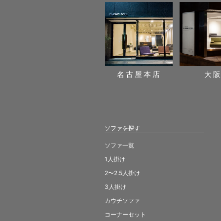
名古屋本店
大
ソファを探す
ソファ一覧
1人掛け
2〜2.5人掛け
3人掛け
カウチソファ
コーナーセット