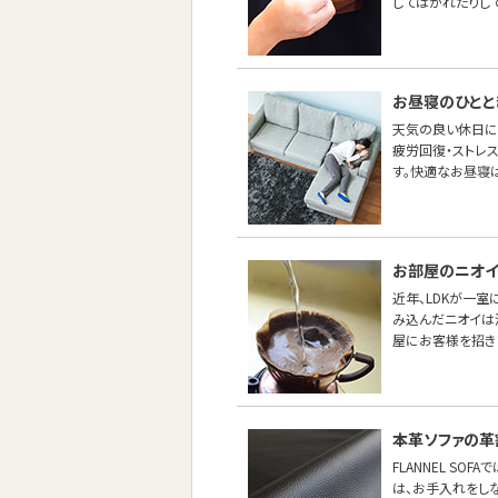
してはがれたりし
お昼寝のひとと
天気の良い休日に
疲労回復・ストレス
す。快適なお昼寝は
お部屋のニオイ
近年、LDKが一
み込んだニオイは
屋にお客様を招き
本革ソファの革
FLANNEL S
は、お手入れをし