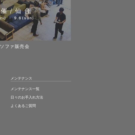
開催/仙台
ri) ・ 9.6(sun)
ソファ販売会
メンテナンス
メンテナンス一覧
日々のお手入れ方法
よくあるご質問