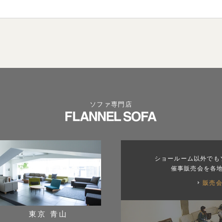
ソファ専門店
ショールーム以外でも
催事販売会を各
販売
東京 青山