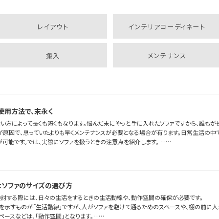
レイアウト
インテリアコーディネート
搬入
メンテナンス
使用方法で、末永く
扱い方によって長くも短くもなります。悩んだ末にやっと手に入れたソファですから、誰もが
が原因で、思っていたよりも早くメンテナンスが必要となる場合が有ります。日常生活の中で
が可能です。では、実際にソファを扱うときの注意点を紹介します。 ……
ソファのサイズの選び方
検討する際には、日々の生活をするときの生活動線や、動作空間の確保が必要です。
を示すものが「生活動線」ですが、人がソファを避けて通るためのスペースや、棚の前に人
ペースなどは、「動作空間」となります。……