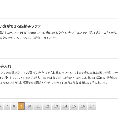
…
い方ができる座椅子ソファ
算されたソファ、PENTA 900 Chair。床に座る文化を持つ日本人の生活様式にもぴっ
Chairの魅力・使い方についてご紹介します。……
お手入れ
OFAで、ソファの張地としてお選びいただける「本革」。ソファをご検討の際、本革は扱いが難
強く、避けていらっしゃる方が多いのではないでしょうか？しかし、本革は日常的に特別なお
とはないですが、お部屋のお掃除と併せてできてしまうような簡単なお手入れです。 ……
6
7
8
9
10
11
12
13
14
15
16
17