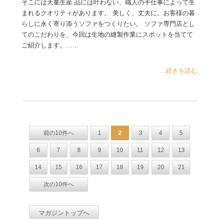
そこには大量生産 品には叶わない、職人の手仕事によって生
まれるクオリティがあります。 美しく、丈夫に。お客様の暮
らしに永く寄り添うソファをつくりたい。 ソファ専門店とし
てのこだわりを、今回は生地の縫製作業にスポットを当てて
ご紹介します。……
...続きを読む
前の10件へ
1
2
3
4
5
6
7
8
9
10
11
12
13
14
15
16
17
18
19
20
21
次の10件へ
マガジントップへ