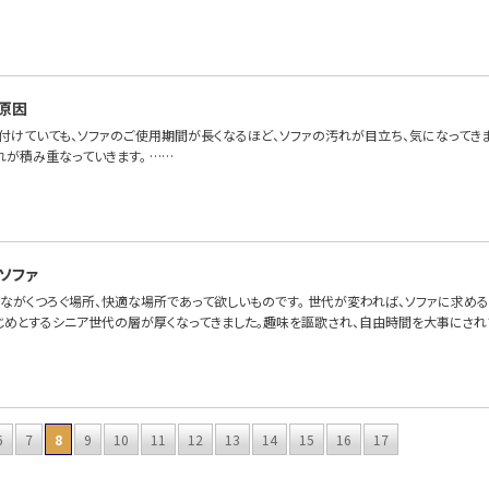
原因
付けていても、ソファのご使用期間が長くなるほど、ソファの汚れが目立ち、気になってき
れが積み重なっていきます。 ……
ソファ
んながくつろぐ場所、快適な場所であって欲しいものです。 世代が変われば、ソファに求め
じめとするシニア世代の層が厚くなってきました。趣味を謳歌され、自由時間を大事にされ
6
7
8
9
10
11
12
13
14
15
16
17