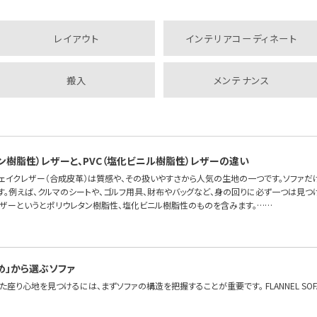
レイアウト
インテリアコーディネート
搬入
メンテナンス
タン樹脂性）レザーと、PVC（塩化ビニル樹脂性）レザーの違い
フェイクレザー（合成皮革）は質感や、その扱いやすさから人気の生地の一つです。ソファだ
す。例えば、クルマのシートや、ゴルフ用具、財布やバッグなど、身の回りに必ず一つは見つ
レザーというとポリウレタン樹脂性、塩化ビニル樹脂性のものを含みます。……
め」から選ぶソファ
座り心地を見つけるには、まずソファの構造を把握することが重要です。 FLANNEL S