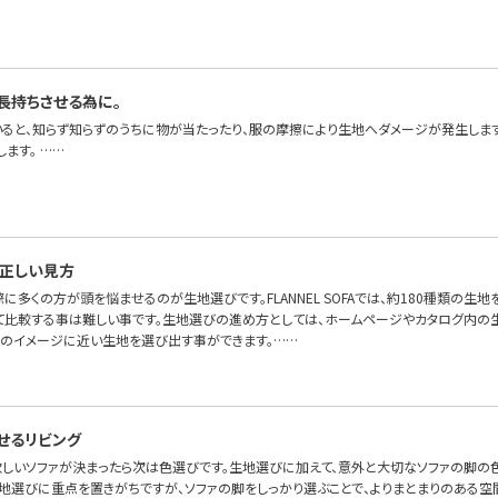
長持ちさせる為に。
いると、知らず知らずのうちに物が当たったり、服の摩擦により生地へダメージが発生しま
ます。 ……
正しい見方
に多くの方が頭を悩ませるのが生地選びです。FLANNEL SOFAでは、約180種類の生地
て比較する事は難しい事です。生地選びの進め方としては、ホームページやカタログ内の
身のイメージに近い生地を選び出す事ができます。……
せるリビング
 欲しいソファが決まったら次は色選びです。生地選びに加えて、意外と大切なソファの脚の
生地選びに重点を置きがちですが、ソファの脚をしっかり選ぶことで、よりまとまりのある空間