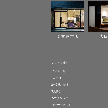
名古屋本店
大
ソファを探す
ソファ一覧
1人掛け
2〜2.5人掛け
3人掛け
カウチソファ
コーナーセット