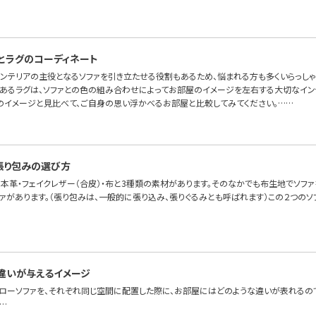
とラグのコーディネート
インテリアの主役となるソファを引き立たせる役割もあるため、悩まれる方も多くいらっしゃ
あるラグは、ソファとの色の組み合わせによってお部屋のイメージを左右する大切なイン
のイメージと見比べて、ご自身の思い浮かべるお部屋と比較してみてください。……
張り包みの選び方
本革・フェイクレザー（合皮）・布と3種類の素材があります。そのなかでも布生地でソファを
ファがあります。（張り包みは、一般的に張り込み、張りぐるみとも呼ばれます）この２つの
違いが与えるイメージ
とローソファを、それぞれ同じ空間に配置した際に、お部屋にはどのような違いが表れるので
…