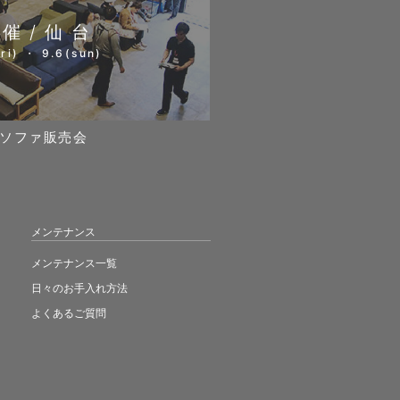
開催/仙台
ri) ・ 9.6(sun)
ソファ販売会
メンテナンス
メンテナンス一覧
日々のお手入れ方法
よくあるご質問