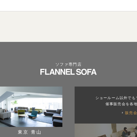
ソファ専門店
ショールーム以外でも
催事販売会を各
販売
東京 青山