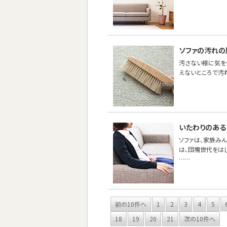
ソファの汚れの
汚さない様に気を
えないところで汚
いたわりのある
ソファは、家族み
は、団塊世代をは
……
前の10件へ
1
2
3
4
5
18
19
20
21
次の10件へ