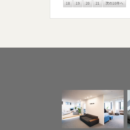
18
19
20
21
次の10件へ