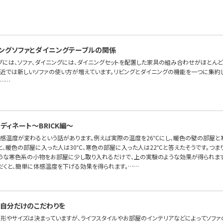
ングソファとダイニングテーブルの関係
グには、ソファ、ダイニングには、ダイニングセットを配置した家具の組み合わせがほとんど
最近では新しいソファの使い方が増えています。リビングとダイニングの機能を一つに集約した
……
ディネート〜BRICK編～
体感温度が変わるという話があります。例えば実際の温度を26℃にし、暖色の壁の部屋
と、暖色の部屋に入った人は30℃、寒色の部屋に入った人は22℃と答えたそうです。つま
ような寒色系の小物をお部屋に少し取り入れるだけで、上の実験のような効果が得られます
だくと、簡単に体感温度を下げる効果を得られます。……
自分だけのこだわりを
の形やサイズは決まっていますが、ライフスタイルやお部屋のインテリアなどによってソフ