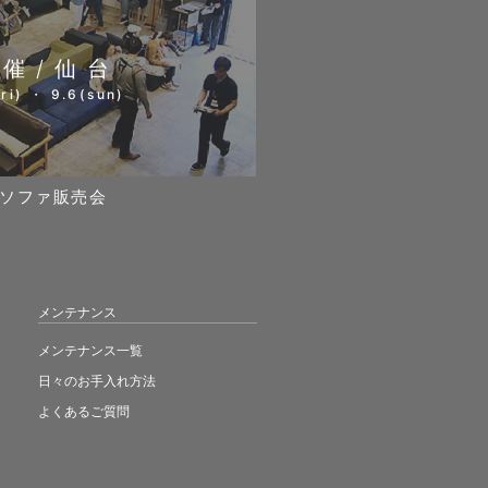
開催/仙台
ri) ・ 9.6(sun)
ソファ販売会
メンテナンス
メンテナンス一覧
日々のお手入れ方法
よくあるご質問