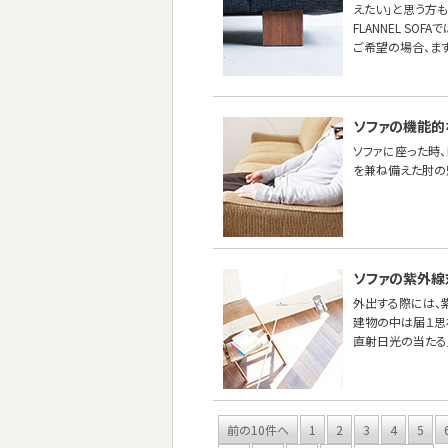
えたい」と思う方も
FLANNEL SO
ご希望の場合、ま
ソファの機能的
ソファに座った時
を兼ね備えた肘の
ソファの紫外線
外出する際には、紫
建物の中は届１思
直射日光の当たる
前の10件へ
1
2
3
4
5