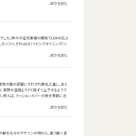
...続きを読む
でした。昨今の住宅事情の関係でLDKの広さ
ソファ。それはLD（リビングダイニング）ソ
...続きを読む
と寒色の壁の部屋にそれぞれ数名入室し、あと
り、実際の温度より3℃程ずつ上下するようで
。例えば、クッションカバーの色を季節に合
...続きを読む
ァの脚を元々のデザインの物から、違う脚へ変