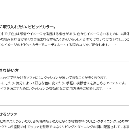
に取り入れたい、ビビッドカラー。
く中で、『色』は感情やイメージを喚起する働きがあり、色からイメージされるものには具
色の組み合わせが多くなり悩まれる方もたくさんいらっしゃるのではないではないでしょうか
気なイメージのビビットカラーでコーディネートする際のコツをご紹介します。……
適な使い方
ショップで見かけるソファには、クッションが置いてあることが多くあります。
トにしたり、気分によって好きな色に変えたり、手軽に模様替えを楽しめるアイテムです。
ライフを過ごすために、クッションの有効的なご使用方法をご紹介します。 ……
せるソファ
レビを見てくつろいだり、お客様を招いたりと多くの役割を持つリビングダイニング。家の中
ングという空間の中でソファを壁際ではなくリビングとダイニングの間に配置されている事