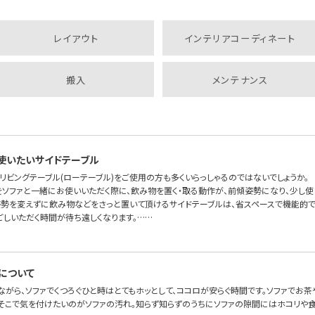
レイアウト
インテリアコーディネート
搬入
メンテナンス
使いたいサイドテーブル
リビングテーブル(ローテーブル)をご使用の方も多くいらっしゃるのではないでしょうか。
をソファと一緒にお使いいただく際に、飲み物を置く・取る動作が、前傾姿勢になり、少し使
姿勢を変えずに飲み物などをさっと置いて頂けるサイドテーブルは、省スペースで機能的です
ごしいただく時間が待ち遠しくなります。……
について
ながら、ソファでくつろぐひと時はとてもホッとして、ココロが安らぐ時間です。ソファでお
。そこで気を付けたいのがソファの汚れ。知らず知らずのうちにソファの隙間にはホコリや