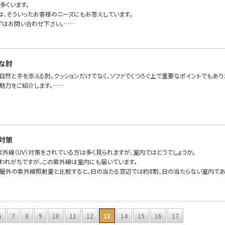
多くいます。
FAでは、そういったお客様のニーズにもお答えしています。
ずはお問い合わせ下さい。……
な肘
、自然と手を添える肘。クッションだけでなく、ソファでくつろぐ上で重要なポイントでもあ
魅力をご紹介します。……
対策
外線（UV）対策をされている方は多く見られますが、室内ではどうでしょうか。
われがちですが、この紫外線は室内にも届いています。
屋外の紫外線照射量と比較すると、日の当たる窓辺では約8割、日の当たらない室内であ
6
7
8
9
10
11
12
13
14
15
16
17