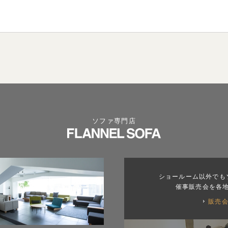
ソファ専門店
ショールーム以外でも
催事販売会を各
販売