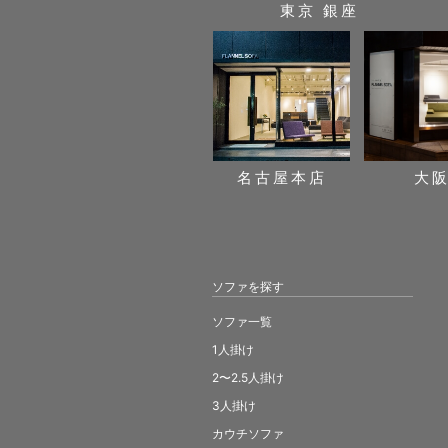
東京 銀座
名古屋本店
大
ソファを探す
ソファ一覧
1人掛け
2〜2.5人掛け
3人掛け
カウチソファ