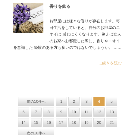
香りを飾る
お部屋には様々な香りが存在します。毎
日生活をしていると、自分のお部屋のニ
オイは 感じにくくなります。例えば友人
のお家へお邪魔した際に、香りやニオイ
を意識した 経験のある方も多いのではないでしょうか。 ……
...続きを読む
前の10件へ
1
2
3
4
5
6
7
8
9
10
11
12
13
14
15
16
17
18
19
20
21
次の10件へ