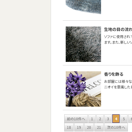
生地の目の流
ソファに使用され
ます。また、新し
香りを飾る
お部屋には様々な
ニオイを意識した 
前の10件へ
1
2
3
4
5
18
19
20
21
次の10件へ