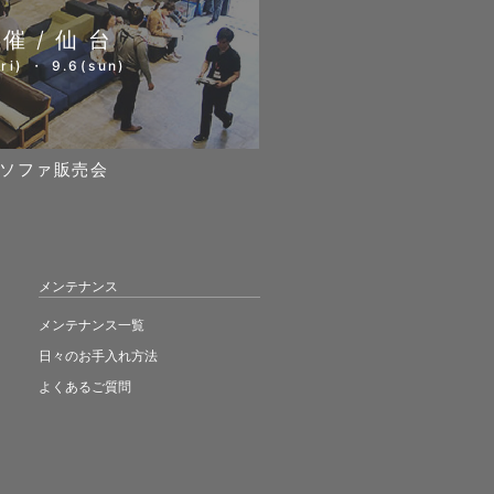
開催/仙台
ri) ・ 9.6(sun)
ソファ販売会
メンテナンス
メンテナンス一覧
日々のお手入れ方法
よくあるご質問