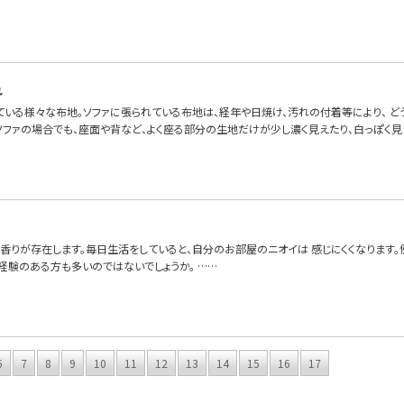
れ
ている様々な布地。ソファに張られている布地は、経年や日焼け、汚れの付着等により、 
いソファの場合でも、座面や背など、よく座る部分の生地だけが少し濃く見えたり、白っぽく見
香りが存在します。毎日生活をしていると、自分のお部屋のニオイは 感じにくくなります
経験のある方も多いのではないでしょうか。 ……
6
7
8
9
10
11
12
13
14
15
16
17