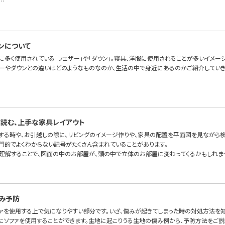
…
ンについて
に多く使用されている「フェザー」や「ダウン」。寝具、洋服に使用されることが多いイメー
ザーやダウンとの違いはどのようなものなのか、生活の中で身近にあるのかご紹介していき
読む、上手な家具レイアウト
をする時や、お引越しの際に、リビングのイメージ作りや、家具の配置を平面図を見ながら検
専門的でよくわからない記号がたくさん含まれていることがあります。
理解することで、図面の中のお部屋が、頭の中で立体のお部屋に変わってくるかもしれま
み予防
ァを使用する上で気になりやすい部分です。いざ、傷みが起きてしまった時の対処方法を知
適にソファを使用することができます。生地に起こりうる生地の傷み例から、予防方法をご説