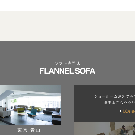
ソファ専門店
ショールーム以外でも
催事販売会を各
販売
東京 青山