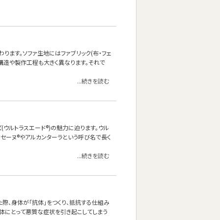
ます。ソファ生地にはファブリック(布・フェ
、構造や製作工程も大きく異なります。それで
...続きを読む
ーズ(ウルトラスエード®)の魅力に迫ります。ウル
クセーヌ®やアルカンターラという呼び名で長く
...続きを読む
際、身体が「抗体」をつくり、抵抗する仕組み
身体にとって悪質な症状を引き起こしてしまう