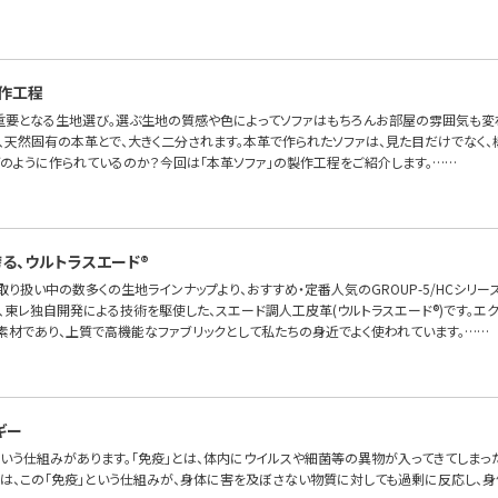
作工程
重要となる生地選び。選ぶ生地の質感や色によってソファはもちろんお部屋の雰囲気も変わり
と、天然固有の本革とで、大きく二分されます。本革で作られたソファは、見た目だけでなく
どのように作られているのか？今回は「本革ソファ」の製作工程をご紹介します。……
る、ウルトラスエード®
OFAお取り扱い中の数多くの生地ラインナップより、おすすめ・定番人気のGROUP-5/HCシリ
、東レ独自開発による技術を駆使した、スエード調人工皮革(ウルトラスエード®)です。エ
素材であり、上質で高機能なファブリックとして私たちの身近でよく使われています。……
ギー
という仕組みがあります。「免疫」とは、体内にウイルスや細菌等の異物が入ってきてしまった
ー」は、この「免疫」という仕組みが、身体に害を及ぼさない物質に対しても過剰に反応し、