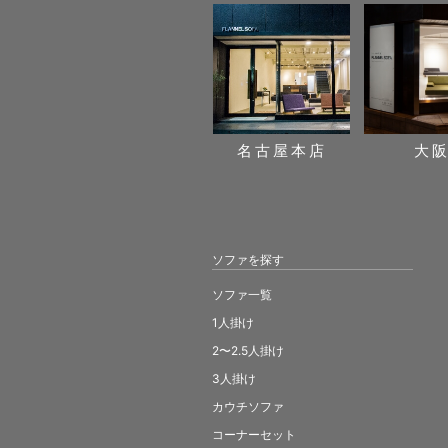
名古屋本店
大
ソファを探す
ソファ一覧
1人掛け
2〜2.5人掛け
3人掛け
カウチソファ
コーナーセット