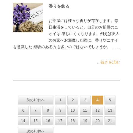
香りを飾る
お部屋には様々な香りが存在します。毎
日生活をしていると、自分のお部屋のニ
オイは 感じにくくなります。例えば友人
のお家へお邪魔した際に、香りやニオイ
を意識した 経験のある方も多いのではないでしょうか。 ……
...続きを読む
前の10件へ
1
2
3
4
5
6
7
8
9
10
11
12
13
14
15
16
17
18
19
20
21
次の10件へ