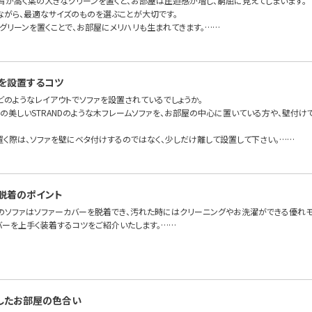
背が高く葉の大きなグリーンを置くと、お部屋は圧迫感が増し、窮屈に見えてしまいます。
ながら、最適なサイズのものを選ぶことが大切です。
グリーンを置くことで、お部屋にメリハリも生まれてきます。……
を設置するコツ
どのようなレイアウトでソファを設置されているでしょうか。
面の美しいSTRANDのような木フレームソファを、お部屋の中心に置いている方や、壁付
置く際は、ソファを壁にベタ付けするのではなく、少しだけ離して設置して下さい。……
脱着のポイント
のソファはソファーカバーを脱着でき、汚れた時にはクリーニングやお洗濯ができる優れモ
バーを上手く装着するコツをご紹介いたします。……
したお部屋の色合い