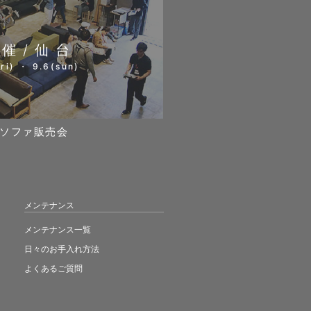
開催/仙台
ri) ・ 9.6(sun)
ソファ販売会
メンテナンス
メンテナンス一覧
日々のお手入れ方法
よくあるご質問