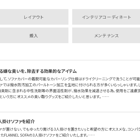
レイアウト
インテリアコーディネート
搬入
メンテナンス
る嫌な臭いを、除去する効果的なアイテム
して、ソファカバーの着脱可能なカバーリング仕様はドライクリーニングで洗うことが可
ソファでは撥水防汚加工のパールトーン加工を生地に付けられる方が多くいらっしゃいます。
消臭剤に含まれる中性洗剤等の界面活性剤が、撥水効果を減退させる為、使用をご遠慮頂
という方にオススメの臭い取りグッズをご紹介したいと思います。 ……
人掛けソファを紹介
ファが置けない、でもゆったり寛げる3人掛けを置きたい」と希望の方にオススメな、コンパ
FLANNEL SOFAの3人掛けソファをご紹介いたします。……