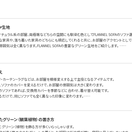
ァ生地
チュラル系の部屋、両極端などちらの空間にも馴染む色としてFLANNEL SOFAのソフ
な家具や、落ち着いた家具のどちらにも順応してくれると共に、お部屋のアクセントとして
雰囲気は全く異なります。FLANNEL SOFAの豊富なグリーン生地をご紹介します。 ……
え
ド・カーテン・ラグなどは、お部屋を模様変えする上で主役となるアイテムです。
で、ソファのカバーを変えるだけで、お部屋の雰囲気は大きく変わります。
のソファであれば、交換用カバーを季節などに合わせ、着せ替え可能です。
るだけで、同じソファでも全く異なった印象に変わります。……
たグリーン（観葉植物）の置き方
グリーン（植物）を飾る方が多くいらっしゃいます。