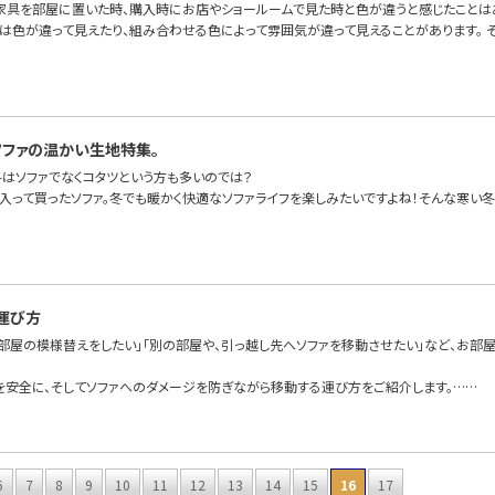
家具を部屋に置いた時、購入時にお店やショールームで見た時と色が違うと感じたことは
は色が違って見えたり、組み合わせる色によって雰囲気が違って見えることがあります。 
ソファの温かい生地特集。
冬はソファでなくコタツという方も多いのでは？
に入って買ったソファ。冬でも暖かく快適なソファライフを楽しみたいですよね！そんな寒い冬
運び方
て部屋の模様替えをしたい」「別の部屋や、引っ越し先へソファを移動させたい」など、お部
を安全に、そしてソファへのダメージを防ぎながら移動する運び方をご紹介します。……
6
7
8
9
10
11
12
13
14
15
16
17