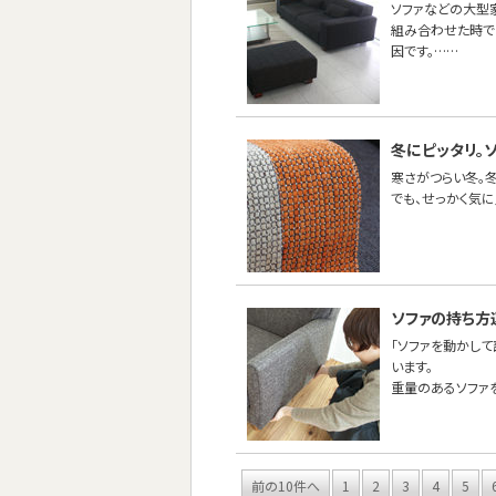
ソファなどの大型
組み合わせた時で
因です。……
冬にピッタリ。
寒さがつらい冬。
でも、せっかく気
ソファの持ち方
「ソファを動かし
います。
重量のあるソファ
前の10件へ
1
2
3
4
5