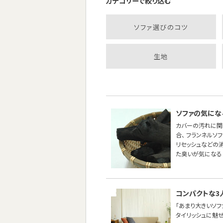
カテゴリーで絞り込む
ソファ選びのコツ
生地
ソファの気にな
カバーの汚れに関
合、 フランネル
リセッシュなどの
た臭いが気になる
コンパクトな3
「あまり大きいソ
タイリッシュに魅せた