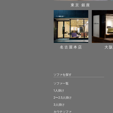
東京 銀座
名古屋本店
大
ソファを探す
ソファ一覧
1人掛け
2〜2.5人掛け
3人掛け
カウチソファ