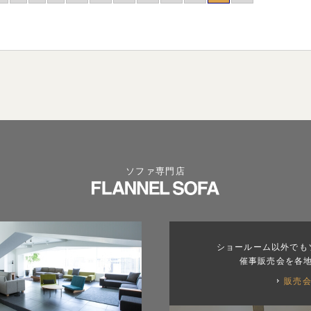
ソファ専門店
ショールーム以外でも
催事販売会を各
販売