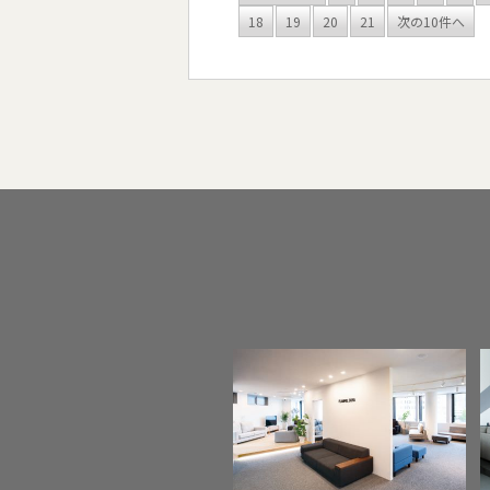
18
19
20
21
次の10件へ