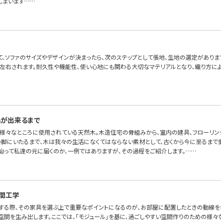
しまいます……
て、ソファのサイズやデザインが決まったら、次のステップとして張地、生地の選定があります
左右されます。耐久性や機能性、使い心地にも関わる大切なマテリアルとなり、織り方に
品が出来るまで
様々なところに使用されている天然木。木造住宅の骨組みから、室内の建具、フローリン
の脚にいたるまで、木は我々の生活になくてはならない素材として、古くから今に至るまで
辿って私達の元に届くのか、一例ではありますが、その過程をご紹介します。……
間工学
する際、その家具を選ぶ上で重要なポイントになるのが、お部屋に配置したときの動線を
空間を生み出します。ここでは、「モジュール」を基に、過ごしやすい空間作りのための様々