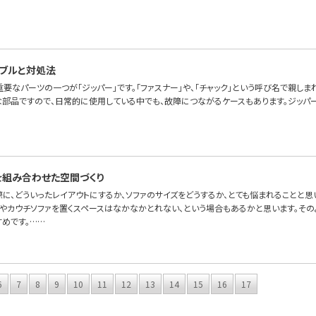
ブルと対処法
要なパーツの一つが「ジッパー」です。「ファスナー」や、「チャック」という呼び名で親しま
な部品ですので、日常的に使用している中でも、故障につながるケースもあります。ジッパ
を組み合わせた空間づくり
際に、どういったレイアウトにするか、ソファのサイズをどうするか、とても悩まれることと
ァやカウチソファを置くスペースはなかなかとれない、という場合もあるかと思います。その
すめです。……
6
7
8
9
10
11
12
13
14
15
16
17