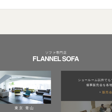
ソファ専門店
ショールーム以外でも
催事販売会を各
販売
東京 青山