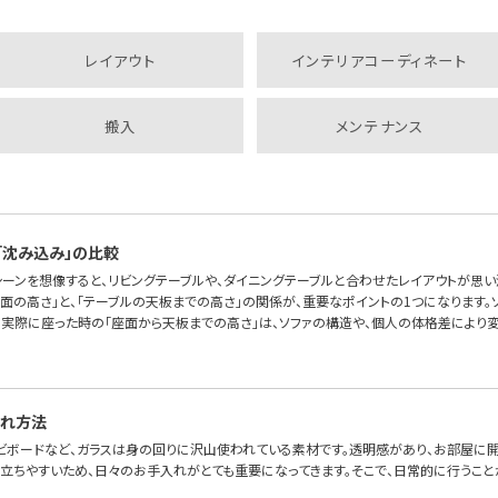
レイアウト
インテリアコーディネート
搬入
メンテナンス
「沈み込み」の比較
シーンを想像すると、リビングテーブルや、ダイニングテーブルと合わせたレイアウトが思い
座面の高さ」と、「テーブルの天板までの高さ」の関係が、重要なポイントの1つになります。
、実際に座った時の「座面から天板までの高さ」は、ソファの構造や、個人の体格差により変
入れ方法
レビボードなど、ガラスは身の回りに沢山使われている素材です。透明感があり、お部屋に開
立ちやすいため、日々のお手入れがとても重要になってきます。そこで、日常的に行うこ