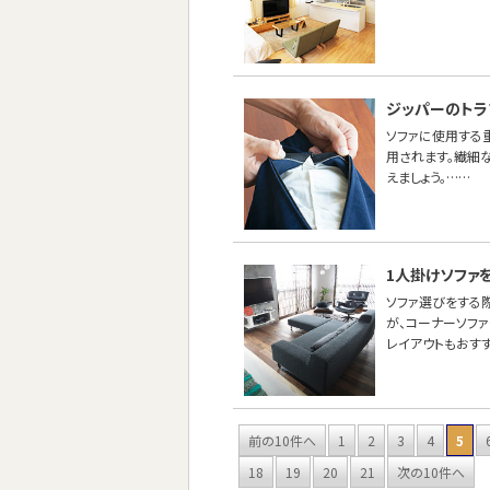
ジッパーのトラ
ソファに使用する重
用されます。繊細
えましょう。……
1人掛けソファ
ソファ選びをする
が、コーナーソフ
レイアウトもおす
前の10件へ
1
2
3
4
5
18
19
20
21
次の10件へ