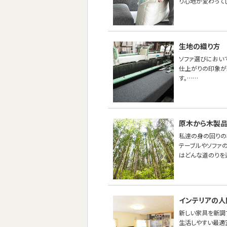
り心地が変わって
生地の織り方
ソファ選びにおい
仕上がりの印象が
す。……
原木から木製
私達の身の回りの
テーブルやソファ
はどんな道のりを
インテリアの人
新しい家具を新調
生活しやすい最適