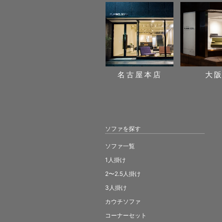
名古屋本店
大
ソファを探す
ソファ一覧
1人掛け
2〜2.5人掛け
3人掛け
カウチソファ
コーナーセット