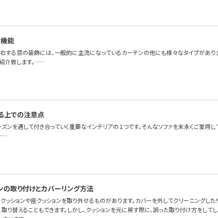
と機能
右する窓の装飾には、一般的に主流になっているカーテンの他にも様々なタイプがあり
紹介致します。……
る上での注意点
ーズンを通して付き合っていく重要なインテリアの１つです。そんなソファを末永くご愛用し
……
ンの取り付けとカバーリング方法
背クッションや座クッションを取り外せるものがあります。カバーを外してクリーニングした
取り替えることもできます。しかし、クッションを元に戻す際に、誤った取り付け方をしてし