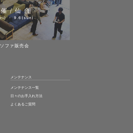
開催/仙台
ri) ・ 9.6(sun)
ソファ販売会
メンテナンス
メンテナンス一覧
日々のお手入れ方法
よくあるご質問