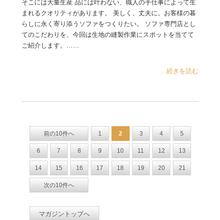
そこには大量生産 品には叶わない、職人の手仕事によって生
まれるクオリティがあります。 美しく、丈夫に。お客様の暮
らしに永く寄り添うソファをつくりたい。 ソファ専門店とし
てのこだわりを、今回は生地の縫製作業にスポットを当てて
ご紹介します。……
...続きを読む
前の10件へ
1
2
3
4
5
6
7
8
9
10
11
12
13
14
15
16
17
18
19
20
21
次の10件へ
マガジントップへ