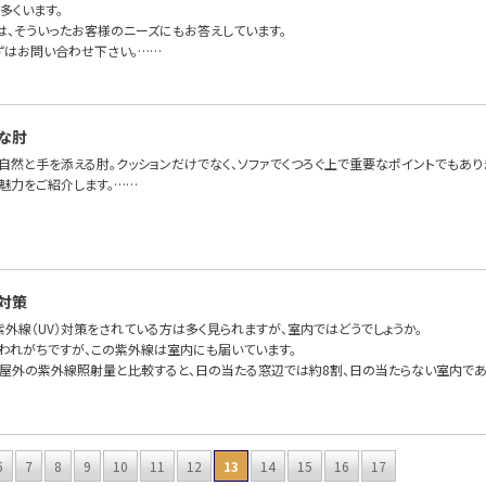
多くいます。
FAでは、そういったお客様のニーズにもお答えしています。
ずはお問い合わせ下さい。……
な肘
、自然と手を添える肘。クッションだけでなく、ソファでくつろぐ上で重要なポイントでもあ
魅力をご紹介します。……
対策
外線（UV）対策をされている方は多く見られますが、室内ではどうでしょうか。
われがちですが、この紫外線は室内にも届いています。
屋外の紫外線照射量と比較すると、日の当たる窓辺では約8割、日の当たらない室内であ
6
7
8
9
10
11
12
13
14
15
16
17