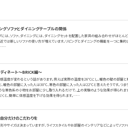
ングソファとダイニングテーブルの関係
グには、ソファ、ダイニングには、ダイニングセットを配置した家具の組み合わせがほとんど
最近では新しいソファの使い方が増えています。リビングとダイニングの機能を一つに集約した
……
ディネート〜BRICK編～
体感温度が変わるという話があります。例えば実際の温度を26℃にし、暖色の壁の部屋
と、暖色の部屋に入った人は30℃、寒色の部屋に入った人は22℃と答えたそうです。つま
ような寒色系の小物をお部屋に少し取り入れるだけで、上の実験のような効果が得られます
だくと、簡単に体感温度を下げる効果を得られます。……
自分だけのこだわりを
の形やサイズは決まっていますが、ライフスタイルやお部屋のインテリアなどによってソフ