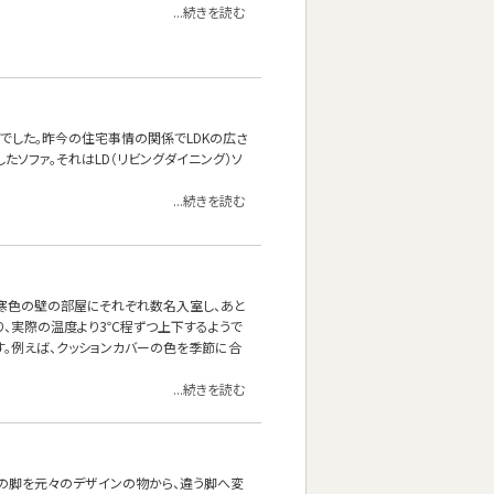
...続きを読む
でした。昨今の住宅事情の関係でLDKの広さ
ソファ。それはLD（リビングダイニング）ソ
...続きを読む
と寒色の壁の部屋にそれぞれ数名入室し、あと
り、実際の温度より3℃程ずつ上下するようで
。例えば、クッションカバーの色を季節に合
...続きを読む
ァの脚を元々のデザインの物から、違う脚へ変