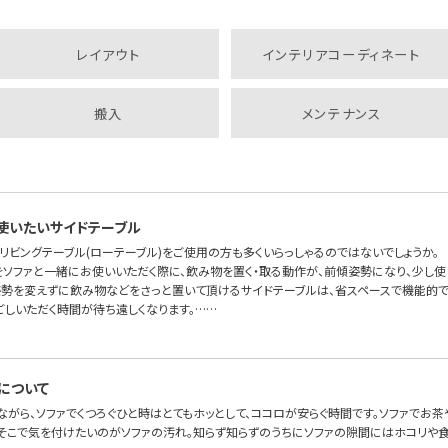
レイアウト
インテリアコーディネート
搬入
メンテナンス
使いたいサイドテーブル
リビングテーブル(ローテーブル)をご使用の方も多くいらっしゃるのではないでしょうか。
をソファと一緒にお使いいただく際に、飲み物を置く・取る動作が、前傾姿勢になり、少し使
姿勢を変えずに飲み物などをさっと置いて頂けるサイドテーブルは、省スペースで機能的です
ごしいただく時間が待ち遠しくなります。……
について
ながら、ソファでくつろぐひと時はとてもホッとして、ココロが安らぐ時間です。ソファでお
。そこで気を付けたいのがソファの汚れ。知らず知らずのうちにソファの隙間にはホコリや