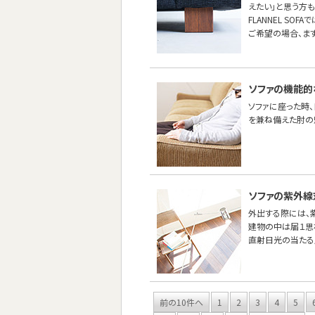
えたい」と思う方も
FLANNEL SO
ご希望の場合、ま
ソファの機能的
ソファに座った時
を兼ね備えた肘の
ソファの紫外線
外出する際には、紫
建物の中は届１思
直射日光の当たる
前の10件へ
1
2
3
4
5