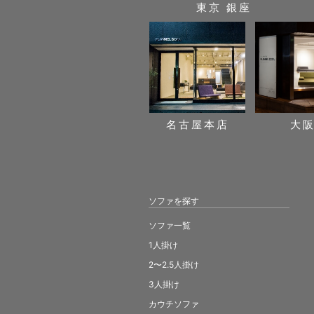
東京 銀座
名古屋本店
大
ソファを探す
ソファ一覧
1人掛け
2〜2.5人掛け
3人掛け
カウチソファ