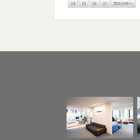
18
19
20
21
次の10件へ