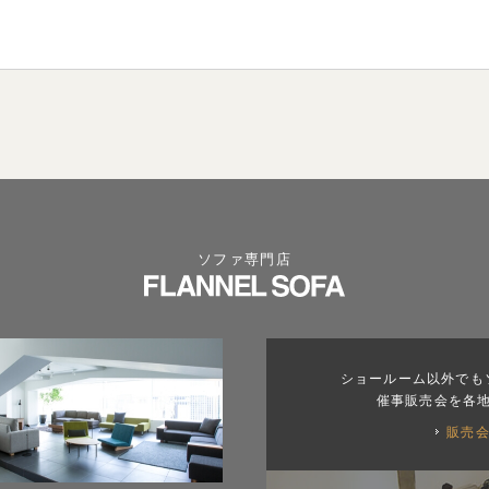
ソファ専門店
ショールーム以外でも
催事販売会を各
販売