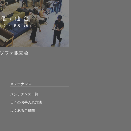
開催/仙台
ri) ・ 9.6(sun)
ソファ販売会
メンテナンス
メンテナンス一覧
日々のお手入れ方法
よくあるご質問