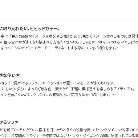
に取り入れたい、ビビッドカラー。
く中で、『色』は感情やイメージを喚起する働きがあり、色からイメージされるものには具
色の組み合わせが多くなり悩まれる方もたくさんいらっしゃるのではないではないでしょうか
気なイメージのビビットカラーでコーディネートする際のコツをご紹介します。……
適な使い方
ショップで見かけるソファには、クッションが置いてあることが多くあります。
トにしたり、気分によって好きな色に変えたり、手軽に模様替えを楽しめるアイテムです。
ライフを過ごすために、クッションの有効的なご使用方法をご紹介します。 ……
せるソファ
レビを見てくつろいだり、お客様を招いたりと多くの役割を持つリビングダイニング。家の中
ングという空間の中でソファを壁際ではなくリビングとダイニングの間に配置されている事