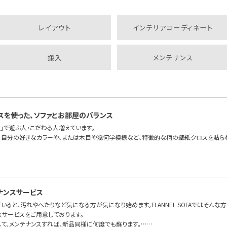
レイアウト
インテリアコーディネート
搬入
メンテナンス
スを使った、ソファとお部屋のバランス
」で遊ぶ人・こだわる人増えています。
、自分の好きなカラーや、または木目や幾何学模様など、特徴的な柄の壁紙クロスを貼ら
ナンスサービス
いると、汚れやへたりなど気になる方が気になり始めます。FLANNEL SOFAではそんな
スサービスをご用意しております。
して、メンテナンスすれば、新品同様に何度でも蘇ります。……