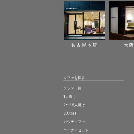
名古屋本店
大
ソファを探す
ソファ一覧
1人掛け
2〜2.5人掛け
3人掛け
カウチソファ
コーナーセット