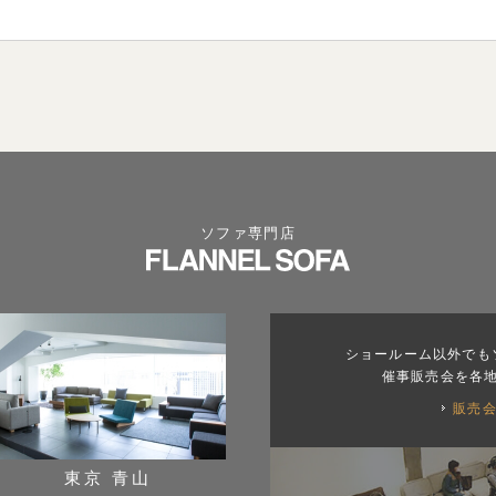
ソファ専門店
ショールーム以外でも
催事販売会を各
販売
東京 青山