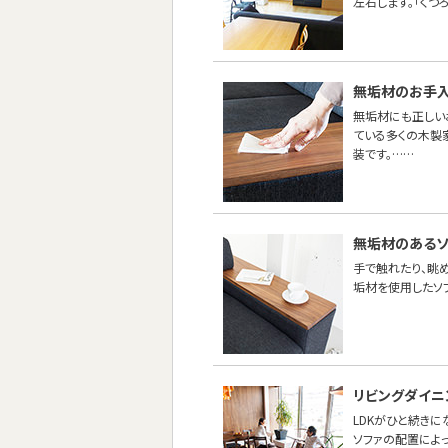
左右します。「くつ
無垢材のお手
無垢材にも正しい
ている多くの木製
装です。……
無垢材のあるソ
手で触れたり、眺め
垢材を使用したソ
リビングダイニ
LDKがひと続き
ソファの配置によ