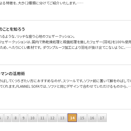
よる特徴を、大きく2種類に分けてご紹介いたします。……
のことを知ろう
れるような、リッチな座り心地のフェザークッション。
OFAのフェザークッションは、国内で熱乾燥処理と殺菌処理を施したフェザー(羽毛)を100％
ため、へたりにくい素材です。 ダウンプルーフ加工により羽毛が抜け出てこないように、…
トマンの活用術
のばしてくつろぎたい方におすすめなのが、スツールです。ソファ前に置いて脚をのばして
てくれます。FLANNEL SOFAでは、ソファと同じデザインで合わせていただけるものから、
6
7
8
9
10
11
12
13
14
15
16
17