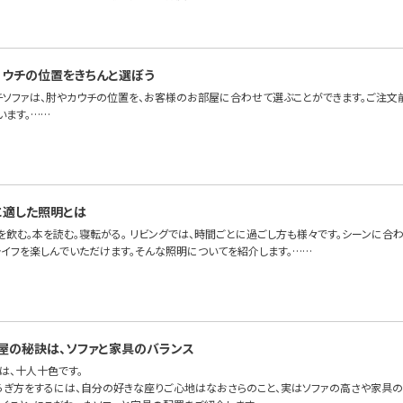
カウチの位置をきちんと選ぼう
チソファは、肘やカウチの位置を、お客様のお部屋に合わせて選ぶことができます。ご注文
います。……
に適した照明とは
を飲む。本を読む。寝転がる。 リビングでは、時間ごとに過ごし方も様々です。シーンに合
ライフを楽しんでいただけます。そんな照明についてを紹介します。……
屋の秘訣は、ソファと家具のバランス
は、十人十色です。
ろぎ方をするには、自分の好きな座りご心地はなおさらのこと、実はソファの高さや家具