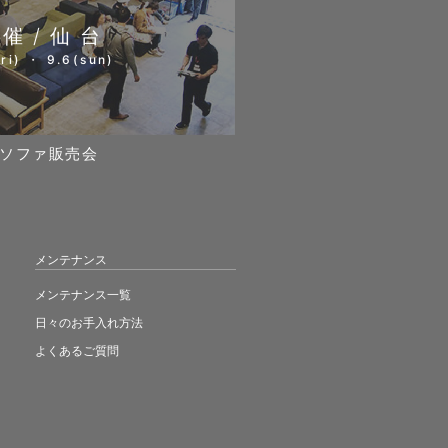
開催/仙台
ri) ・ 9.6(sun)
ソファ販売会
メンテナンス
メンテナンス一覧
日々のお手入れ方法
よくあるご質問