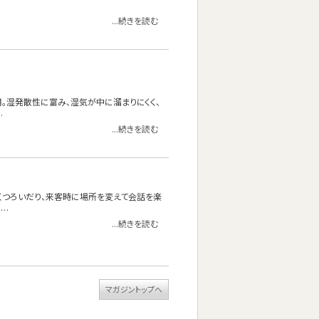
...続きを読む
使用。湿発散性に富み、湿気が中に溜まりにくく、
…
...続きを読む
くつろいだり、来客時に場所を変えて会話を楽
……
...続きを読む
マガジントップへ