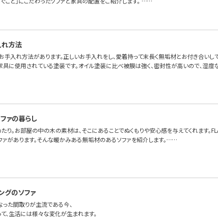
ろぐこと」にこだわったソファと家具の配置をご紹介します。 ……
入れ方法
お手入れ方法があります。正しいお手入れをし、愛着持って末長く無垢材とお付き合いして
家具に使用されている塗装です。オイル塗装に比べ被膜は強く、密封性が高いので、湿度
ファの暮らし
たり。お部屋の中の木の素材は、そこにあることでぬくもりや安心感を与えてくれます。FLAN
ファがあります。そんな暖かみある無垢材のあるソファを紹介します。……
ングのソファ
になった間取りが主流である今、
って、生活には様々な変化が生まれます。