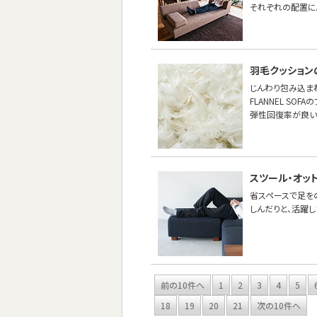
それぞれの配置に
羽毛クッション
じんわり包み込ま
FLANNEL S
弾性回復率が良い
スツール・オッ
省スペースで足を
しんだりと、活躍し
前の10件へ
1
2
3
4
5
18
19
20
21
次の10件へ