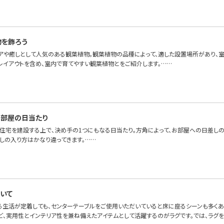
物を飾ろう
アや癒しとして人気のある観葉植物。観葉植物の品種によって、適した設置場所があり、室
レイアウトを含め、室内で育てやすい観葉植物とをご紹介します。……
部屋の日当たり
、住宅を建設する上で、決め手の1つにもなる日当たり。方角によって、お部屋への日差し
差しの入り方はかなり違ってきます。……
いて
る生活が定着しても、センターテーブルをご使用いただいていると床に座るシーンも多くある
ど、実用性とインテリア性を兼ね備えたアイテムとして活躍するのがラグです。では、ラグ