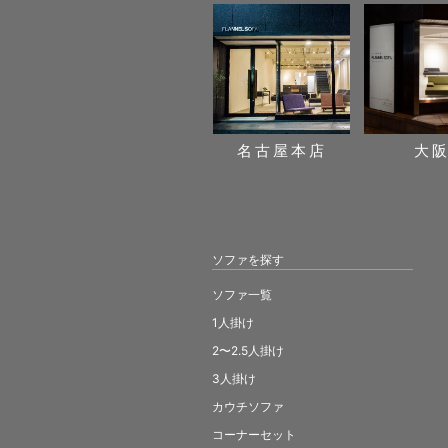
名古屋本店
大
ソファを探す
ソファ一覧
1人掛け
2〜2.5人掛け
3人掛け
カウチソファ
コーナーセット