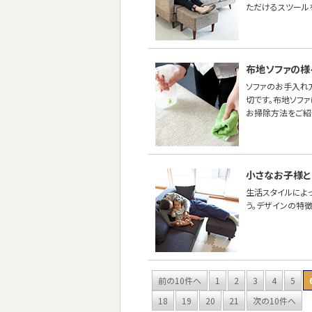
ただけるスツール
布地ソファの様
ソファのお手入れ
切です。布地ソフ
お掃除方法をご紹
小さなお子様と
生活スタイルによ
う。デザインの特
前の10件へ
1
2
3
4
5
18
19
20
21
次の10件へ