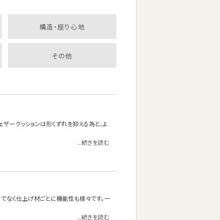
構造・座り心地
その他
フェザークッションは形くずれを抑える為と、よ
...続きを読む
でなく仕上げ材ごとに機能性も様々です。一
...続きを読む