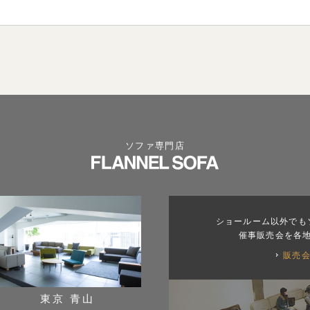
ソファ専門店
ショールーム以外でも
催事販売会を各
販売
東京 青山