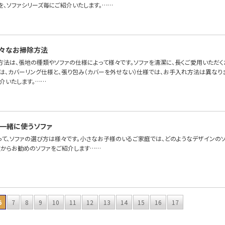
を、ソファシリーズ毎にご紹介いたします。……
々なお掃除方法
方法は、張地の種類やソファの仕様によって様々です。ソファを清潔に、長くご愛用いただ
ァは、カバーリング仕様と、張り包み（カバーを外せない）仕様では、お手入れ方法は異なり
介いたします。……
一緒に使うソファ
って、ソファの選び方は様々です。小さなお子様のいるご家庭では、どのようなデザインのソ
徴からお勧めのソファをご紹介します……
6
7
8
9
10
11
12
13
14
15
16
17