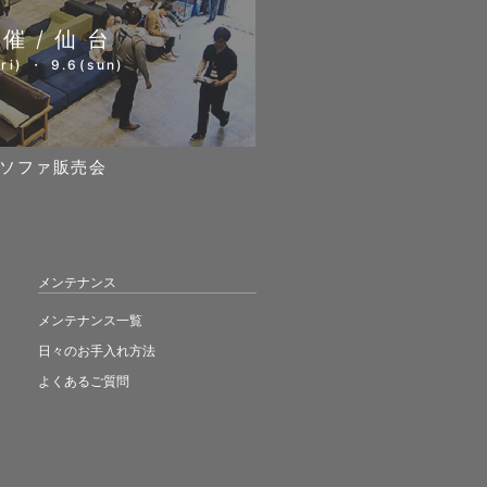
開催/仙台
ri) ・ 9.6(sun)
ソファ販売会
メンテナンス
メンテナンス一覧
日々のお手入れ方法
よくあるご質問