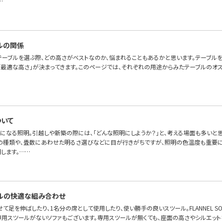
…
ルの関係
テーブルを選ぶ際、どの高さがベストなのか、悩まれることもあるかと思います。テーブル
「最適な高さ」が決まってきます。このページでは、それぞれの用途からみたテーブルのオス
いて
になる照明。引越しや新築の際には、「どんな照明にしようか？」と、考える場面も多いと
の種類や、畳数にあわせた明るさ選びなどに目が行きがちですが、照明の色温度も重要に
します。……
ルの快適な組み合わせ
て足を伸ばしたり、1名分の席として使用したり、使い勝手の良いスツール。FLANNEL S
専用スツールがないソファもございます。専用スツールが無くても、座面の高さやシルエット