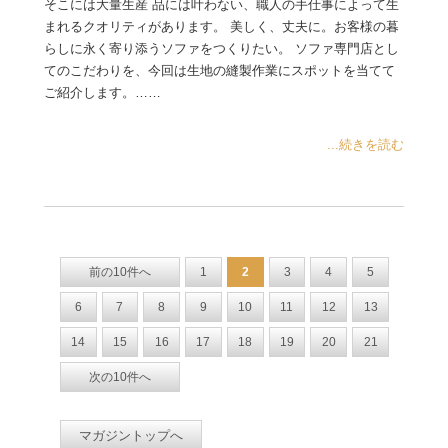
そこには大量生産 品には叶わない、職人の手仕事によって生
まれるクオリティがあります。 美しく、丈夫に。お客様の暮
らしに永く寄り添うソファをつくりたい。 ソファ専門店とし
てのこだわりを、今回は生地の縫製作業にスポットを当てて
ご紹介します。……
...続きを読む
前の10件へ
1
2
3
4
5
6
7
8
9
10
11
12
13
14
15
16
17
18
19
20
21
次の10件へ
マガジントップへ