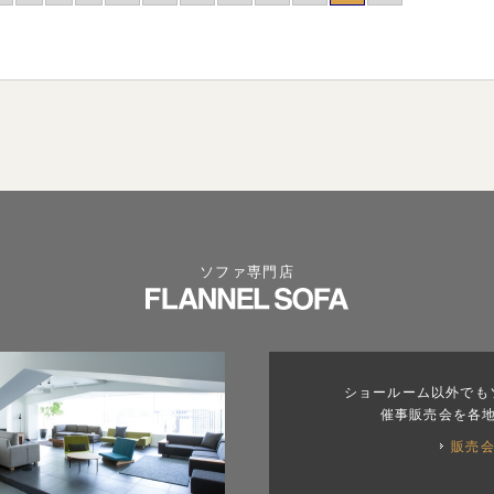
ソファ専門店
ショールーム以外でも
催事販売会を各
販売