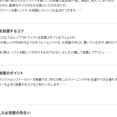
背が高く葉の大きなグリーンを置くと、お部屋は圧迫感が増し、窮屈に見えてしまいます。
ながら、最適なサイズのものを選ぶことが大切です。
グリーンを置くことで、お部屋にメリハリも生まれてきます。……
を設置するコツ
どのようなレイアウトでソファを設置されているでしょうか。
面の美しいSTRANDのような木フレームソファを、お部屋の中心に置いている方や、壁付
置く際は、ソファを壁にベタ付けするのではなく、少しだけ離して設置して下さい。……
脱着のポイント
のソファはソファーカバーを脱着でき、汚れた時にはクリーニングやお洗濯ができる優れモ
バーを上手く装着するコツをご紹介いたします。……
したお部屋の色合い