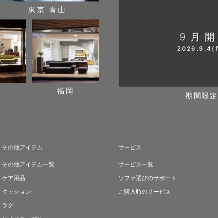
東京 青山
9月
2026.9.4(f
阪
福岡
期間限定
その他アイテム
サービス
その他アイテム一覧
サービス一覧
ケア用品
ソファ選びのサポート
クッション
ご購入時のサービス
ラグ
サイドテーブル