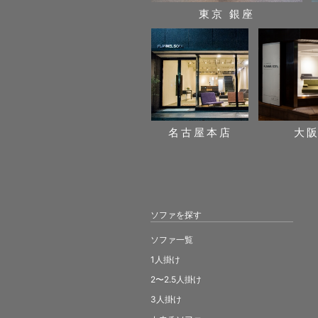
東京 銀座
名古屋本店
大
ソファを探す
ソファ一覧
1人掛け
2〜2.5人掛け
3人掛け
カウチソファ