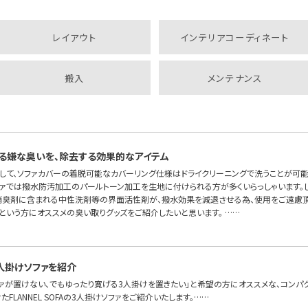
レイアウト
インテリアコーディネート
搬入
メンテナンス
る嫌な臭いを、除去する効果的なアイテム
して、ソファカバーの着脱可能なカバーリング仕様はドライクリーニングで洗うことが可
ソファでは撥水防汚加工のパールトーン加工を生地に付けられる方が多くいらっしゃいます。
消臭剤に含まれる中性洗剤等の界面活性剤が、撥水効果を減退させる為、使用をご遠慮頂
という方にオススメの臭い取りグッズをご紹介したいと思います。 ……
人掛けソファを紹介
ファが置けない、でもゆったり寛げる3人掛けを置きたい」と希望の方にオススメな、コンパ
FLANNEL SOFAの3人掛けソファをご紹介いたします。……