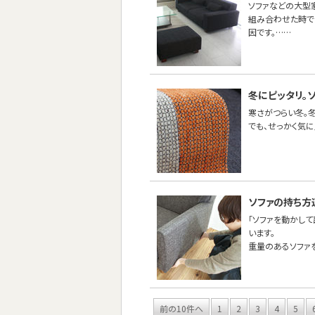
ソファなどの大型
組み合わせた時で
因です。……
冬にピッタリ。
寒さがつらい冬。
でも、せっかく気
ソファの持ち方
「ソファを動かし
います。
重量のあるソファ
前の10件へ
1
2
3
4
5