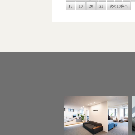
18
19
20
21
次の10件へ