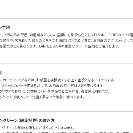
ァ生地
チュラル系の部屋、両極端などちらの空間にも馴染む色としてFLANNEL SOFAのソフ
な家具や、落ち着いた家具のどちらにも順応してくれると共に、お部屋のアクセントとして
雰囲気は全く異なります。FLANNEL SOFAの豊富なグリーン生地をご紹介します。 ……
え
ド・カーテン・ラグなどは、お部屋を模様変えする上で主役となるアイテムです。
で、ソファのカバーを変えるだけで、お部屋の雰囲気は大きく変わります。
のソファであれば、交換用カバーを季節などに合わせ、着せ替え可能です。
るだけで、同じソファでも全く異なった印象に変わります。……
たグリーン（観葉植物）の置き方
グリーン（植物）を飾る方が多くいらっしゃいます。