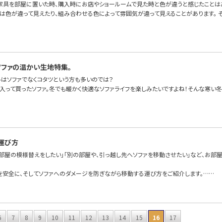
家具を部屋に置いた時、購入時にお店やショールームで見た時と色が違うと感じたことは
は色が違って見えたり、組み合わせる色によって雰囲気が違って見えることがあります。 
ソファの温かい生地特集。
冬はソファでなくコタツという方も多いのでは？
に入って買ったソファ。冬でも暖かく快適なソファライフを楽しみたいですよね！そんな寒い冬
運び方
て部屋の模様替えをしたい」「別の部屋や、引っ越し先へソファを移動させたい」など、お部
を安全に、そしてソファへのダメージを防ぎながら移動する運び方をご紹介します。……
6
7
8
9
10
11
12
13
14
15
16
17