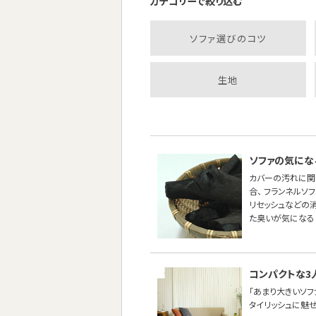
カテゴリーで絞り込む
ソファ選びのコツ
生地
ソファの気にな
カバーの汚れに関
合、 フランネル
リセッシュなどの
た臭いが気になる
コンパクトな3
「あまり大きいソ
タイリッシュに魅せた