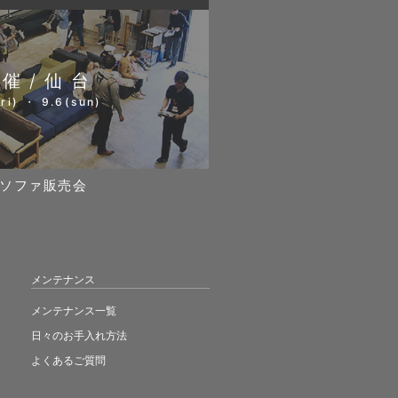
開催/仙台
ri) ・ 9.6(sun)
ソファ販売会
メンテナンス
メンテナンス一覧
日々のお手入れ方法
よくあるご質問