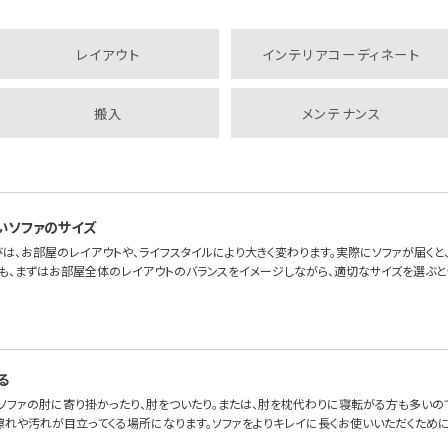
レイアウト
インテリアコーディネート
搬入
メンテナンス
いソファのサイズ
は、お部屋のレイアウトや、ライフスタイルにより大きく変わります。実際にソファが届くと、「
も、まずはお部屋全体のレイアウトのバランスをイメージしながら、適切なサイズを選ぶと
る
、ソファの肘に寄り掛かったり、肘をついたり。または、肘を枕代わりに寝転がる方も多いの
擦れや汚れが目立ってくる場所になります。ソファをよりキレイに長くお使いいただくため