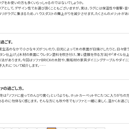
ラグをお使いの方も多くいらっしゃるのではないでしょうか。
リアとして、デザイン性でお選び頂くこともございますが、実は、ラグには保温性や衝撃・音
コリがラグに集まるため、ハウスダストの舞上がりを減少させます。たくさんのメリットが
過ごす。
常生活のなかで小さなキズがついたり、日光によって木の表面が日焼けしたりと、日々使う
レタン仕上げ」(木材の表面にウレタン塗料を吹き付け、薄い塗膜を作る方法)や「オイル仕
方法があります。今回はソファBRICKの木肘や、無垢材の家具ダイニングテーブルやダイ
手入れについて紹介します。……
ァの過ごし方。
冬は「ソファに座ってのんびり寛ぐ」というよりも、ホットカーペットやこたつに入りがちの
あるのに勿体なく感じます。 そんな方にも秋や冬でもソファと一緒に楽しく、温かくお過ご