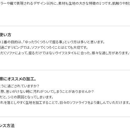
カラーや織で表現されるデザイン以外に、素材も生地の大きな特徴の1つです。肌触りや耐
使い方
の１番の目的は、「ゆったりくつろいで座る事」という方は多いと思います。
過ごすリビングでは、ソファでくつろぐことはとても大切です。
ただくソファによって、座るだけではないライフスタイルに合った、様々な過し方があります。
策にオススメの加工。
ように過ごされていますか？
る際、思いがけない時に汚れがついてしまうことがありませんか？
だと、シミの原因となってしまいます。
汚れを落としやすく生地を加工することで、日々のソファライフをより楽しんでいただけます
ンス方法