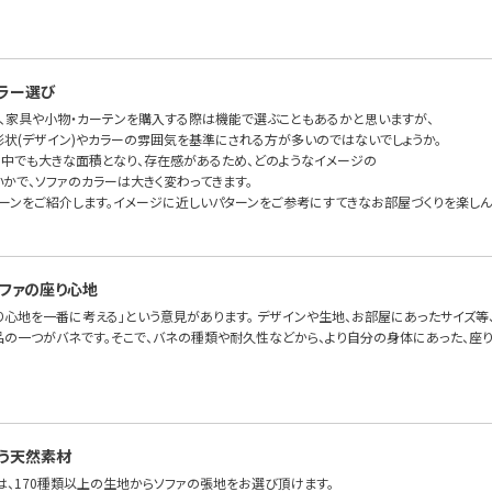
ラー選び
、家具や小物・カーテンを購入する際は機能で選ぶこともあるかと思いますが、
形状(デザイン)やカラーの雰囲気を基準にされる方が多いのではないでしょうか。
の中でも大きな面積となり、存在感があるため、どのようなイメージの
かで、ソファのカラーは大きく変わってきます。
ターンをご紹介します。イメージに近しいパターンをご参考にすてきなお部屋づくりを楽しん
ファの座り心地
り心地を一番に考える」という意見があります。 デザインや生地、お部屋にあったサイズ等
品の一つがバネです。そこで、バネの種類や耐久性などから、より自分の身体にあった、座り心
う天然素材
FAでは、170種類以上の生地からソファの張地をお選び頂けます。