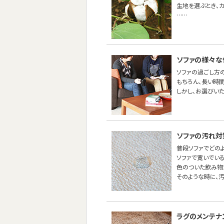
生地を選ぶとき、
……
ソファの様々な
ソファの過ごし方
もちろん、長い時間
しかし、お選びい
ソファの汚れ対
普段ソファでどの
ソファで寛いでい
色のついた飲み物
そのような時に、
ラグのメンテナ