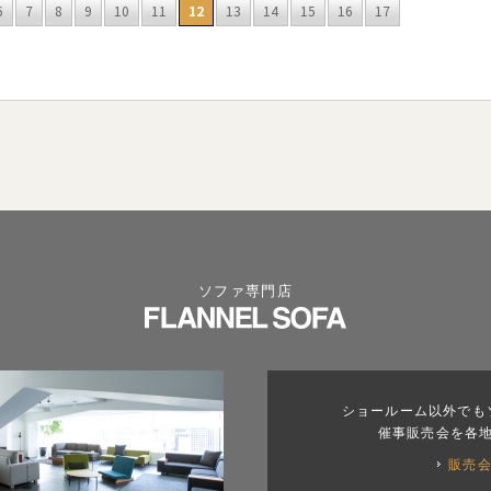
6
7
8
9
10
11
12
13
14
15
16
17
ソファ専門店
ショールーム以外でも
催事販売会を各
販売