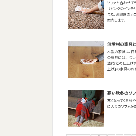
ソファと合わせて
リビングのインテ
また、お部屋のホ
案内します。……
無垢材の家具と
木製の家具は、日
の家具には、「ウ
法)などの仕上げ
上げ」の家具のお
寒い秋冬のソフ
寒くなってくる秋や
に入りのソファが
……