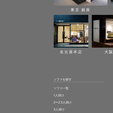
東京 銀座
名古屋本店
大
ソファを探す
ソファ一覧
1人掛け
2〜2.5人掛け
3人掛け