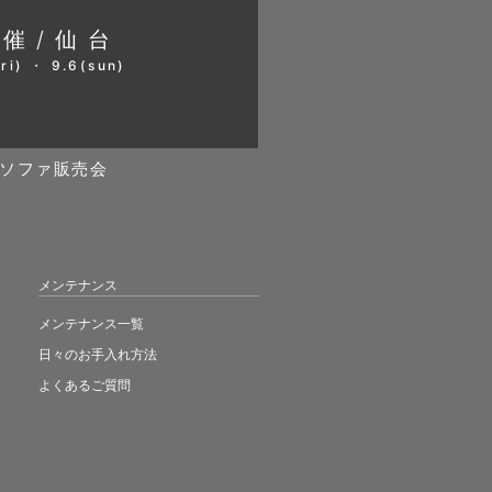
開催/仙台
ri) ・ 9.6(sun)
ソファ販売会
メンテナンス
メンテナンス一覧
日々のお手入れ方法
よくあるご質問