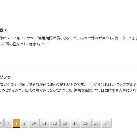
原因
付けていても、ソファのご使用期間が長くなるほど、ソファの汚れが目立ち、気になってき
れが積み重なっていきます。 ……
ソファ
んながくつろぐ場所、快適な場所であって欲しいものです。 世代が変われば、ソファに求め
じめとするシニア世代の層が厚くなってきました。趣味を謳歌され、自由時間を大事にされ
6
7
8
9
10
11
12
13
14
15
16
17