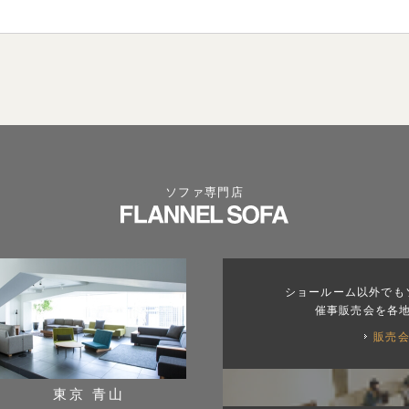
ソファ専門店
ショールーム以外でも
催事販売会を各
販売
東京 青山