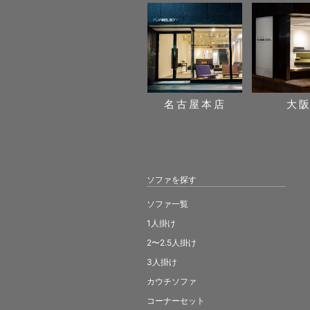
名古屋本店
大
ソファを探す
ソファ一覧
1人掛け
2〜2.5人掛け
3人掛け
カウチソファ
コーナーセット