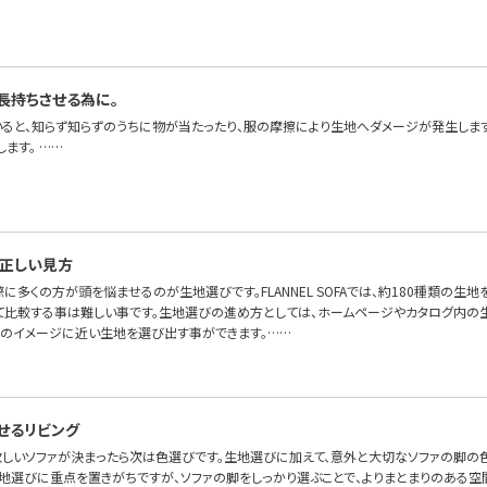
長持ちさせる為に。
いると、知らず知らずのうちに物が当たったり、服の摩擦により生地へダメージが発生しま
ます。 ……
正しい見方
に多くの方が頭を悩ませるのが生地選びです。FLANNEL SOFAでは、約180種類の生地
て比較する事は難しい事です。生地選びの進め方としては、ホームページやカタログ内の
身のイメージに近い生地を選び出す事ができます。……
せるリビング
 欲しいソファが決まったら次は色選びです。生地選びに加えて、意外と大切なソファの脚の
生地選びに重点を置きがちですが、ソファの脚をしっかり選ぶことで、よりまとまりのある空間