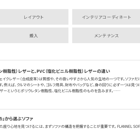
レイアウト
インテリアコーディネート
搬入
メンテナンス
タン樹脂性）レザーと、PVC（塩化ビニル樹脂性）レザーの違い
フェイクレザー（合成皮革）は質感や、その扱いやすさから人気の生地の一つです。ソファだ
す。例えば、クルマのシートや、ゴルフ用具、財布やバッグなど、身の回りに必ず一つは見つ
レザーというとポリウレタン樹脂性、塩化ビニル樹脂性のものを含みます。……
め」から選ぶソファ
座り心地を見つけるには、まずソファの構造を把握することが重要です。 FLANNEL S