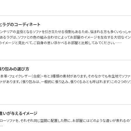
とラグのコーディネート
インテリアの主役となるソファを引き立たせる役割もあるため、悩まれる方も多くいらっしゃ
あるラグは、ソファとの色の組み合わせによってお部屋のイメージを左右する大切なイン
のイメージと見比べて、ご自身の思い浮かべるお部屋と比較してみてください。……
張り包みの選び方
本革・フェイクレザー（合皮）・布と3種類の素材があります。そのなかでも布生地でソファを
ファがあります。（張り包みは、一般的に張り込み、張りぐるみとも呼ばれます）この２つの
違いが与えるイメージ
とローソファを、それぞれ同じ空間に配置した際に、お部屋にはどのような違いが表れるので
…