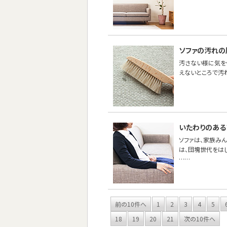
ソファの汚れの
汚さない様に気を
えないところで汚
いたわりのある
ソファは、家族み
は、団塊世代をは
……
前の10件へ
1
2
3
4
5
18
19
20
21
次の10件へ