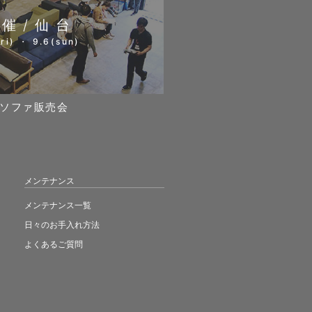
開催/仙台
ri) ・ 9.6(sun)
ソファ販売会
メンテナンス
メンテナンス一覧
日々のお手入れ方法
よくあるご質問