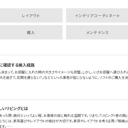
レイアウト
インテリアコーディネート
搬入
メンテナンス
に確認する搬入経路
も決まって、お部屋に入れた時の大きさやイメージも完璧。しかし、いざお部屋へ運び入れ
が大き過ぎて、玄関を通らない？」などといった事態が起こらないように、ソファのご購入を
しいリビングとは
あった際、絶対といってよい程、お客様の目に触れる空間です。つまり、『リビング=家の顔
らうには、家具選びやレイアウトの検討が大切です。家具やレイアウトを考える際、『視線』
ます。……