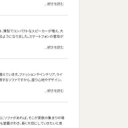
...続きを読む
は、薄型でコンパクトなスピーカーが増え、大
るようになりました。スマートフォンの普及が
...続きを読む
えています。ファッションやインテリア、ライ
用するソファですから、座り心地やデザイン、
...続きを読む
庭にソファがあれば、そこが家族の集まりの場
にも愛着がわき、長く大切にしていきたいと思