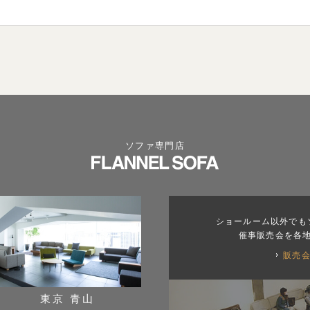
ソファ専門店
ショールーム以外でも
催事販売会を各
販売
東京 青山