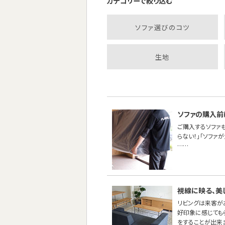
カテゴリーで絞り込む
ソファ選びのコツ
生地
ソファの購入前
ご購入するソファ
らない！」「ソファ
……
視線に映る、美
リビングは来客が
好印象に感じても
をすることが出来