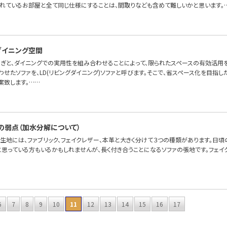
れているお部屋と全て同じ仕様にすることは、間取りなども含めて難しいかと思います。
たダイニング空間
ろぎと、ダイニングでの実用性を組み合わせることによって、限られたスペースの有効活用を
せたソファを、LD(リビングダイニング)ソファと呼びます。そこで、省スペース化を目指した
案致します。……
の弱点（加水分解について）
の生地には、ファブリック、フェイクレザー、本革と大きく分けて３つの種類があります。日
と思っている方もいるかもしれませんが、長く付き合うことになるソファの張地です。フェイ
6
7
8
9
10
11
12
13
14
15
16
17