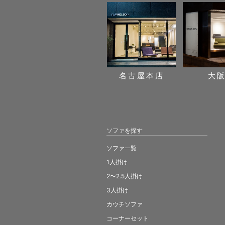
名古屋本店
大
ソファを探す
ソファ一覧
1人掛け
2〜2.5人掛け
3人掛け
カウチソファ
コーナーセット