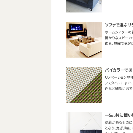
ソファで選ぶサ
ホームシアターの
掛かりなスピーカ
進み、無線で気軽
バイカラーであ
リノベーション物
フスタイルにまで
色など細部にまで
一生、共に使い
愛着があるものに
となり、寛ぎ、時