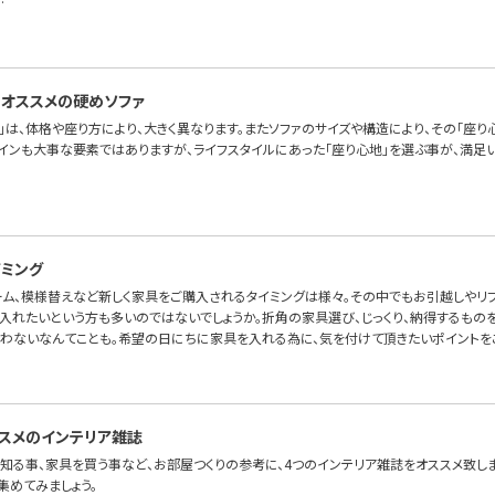
…
オススメの硬めソファ
」は、体格や座り方により、大きく異なります。またソファのサイズや構造により、その「座り
ザインも大事な要素ではありますが、ライフスタイルにあった「座り心地」を選ぶ事が、満足い
ミング
ーム、模様替えなど新しく家具をご購入されるタイミングは様々。その中でもお引越しやリ
入れたいという方も多いのではないでしょうか。折角の家具選び、じっくり、納得するものを
わないなんてことも。希望の日にちに家具を入れる為に、気を付けて頂きたいポイントを
スメのインテリア雑誌
知る事、家具を買う事など、お部屋つくりの参考に、4つのインテリア雑誌をオススメ致しま
集めてみましょう。