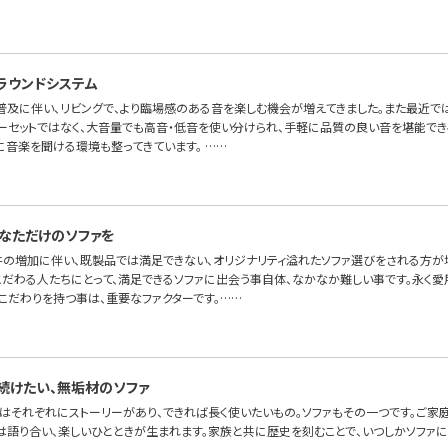
ラウンドシステム
普及に伴い、リビングで、より臨場感のある音を楽しむ機会が増えてきました。また最近で
ーセットではなく、大音量でも高音・低音を使い分けられ、手軽に品質の良い音を堪能でき
に音楽を聞ける環境も整ってきています。 ……
なただけのソファを
件の増加に伴い、既製品では満足できない、オリジナリティ溢れたソファ選びをされる方が増
こだわる人たちにとって、満足できるソファに出会う事自体、なかなか難しい事です。永く愛
こだわりを持つ事は、重要なファクターです。……
続けたい、無垢材のソファ
はそれぞれにストーリーがあり、できれば長く使いたいもの。ソファもその一つです。ご家
には語り合い、楽しいひとときが生まれます。家族と共に歴史を刻むことで、いつしかソファ