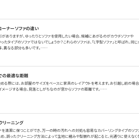
コーナーソファの違い
形がありますが、ゆったりとソファを使用したい場合、候補にあがるのがカウチソファや
ったタイプのソファではないでしょうか？これらのソファは、「L字型ソファ」と呼ばれ、同じ
等、異なる部分も多いです。……
での最適な距離
決める際には、お部屋のサイズをベースに家具のレイアウトを考えます。お引越し前の場
でイメージする場合、見落としがちなのが窓からソファの距離です。……
クリーニング
ァを清潔に保つことができ、万一の時の汚れへの対処も容易なカバーリングタイプのソファ。
ため、誤ったクリーニング方法によって生地に縮みや型崩れが起こると、元通りに使えなく