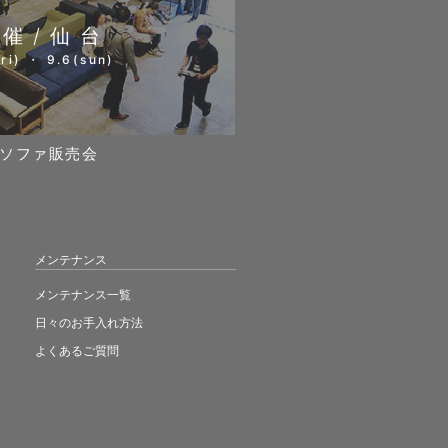
開催/仙台
ri) ・ 9.6(sun)
ソファ販売会
メンテナンス
メンテナンス一覧
日々のお手入れ方法
よくあるご質問