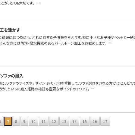
とが、とても大切です。……
工を活かす
永く綺麗に保つ為にも、汚れに対する予防策を考えます。特に小さなお子様やペットと一緒
。そんな方には防汚・撥水機能のあるパールトーン加工をお勧めします。……
ソファの搬入
際に、ソファのサイズやデザイン、座り心地を重視して、ソファ選びをされる方がほとんどで
うか、といった搬入経路の確認も重要なポイントの1つです。……
6
7
8
9
10
11
12
13
14
15
16
17