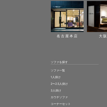
名古屋本店
大
ソファを探す
ソファ一覧
1人掛け
2〜2.5人掛け
3人掛け
カウチソファ
コーナーセット