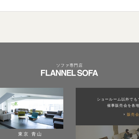
ソファ専門店
ショールーム以外でも
催事販売会を各
販売
東京 青山