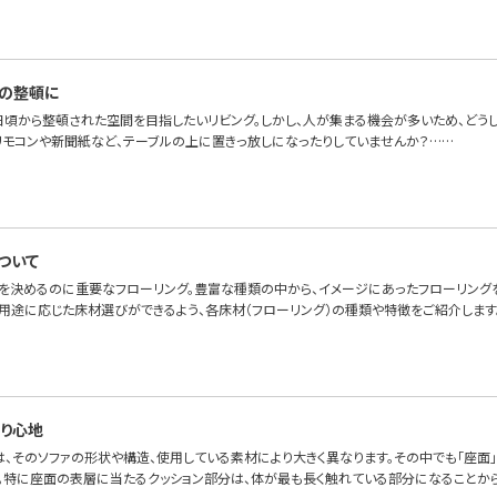
の整頓に
日頃から整頓された空間を目指したいリビング。しかし、人が集まる機会が多いため、どうし
リモコンや新聞紙など、テーブルの上に置きっ放しになったりしていませんか？……
ついて
を決めるのに重要なフローリング。豊富な種類の中から、イメージにあったフローリング
と用途に応じた床材選びができるよう、各床材（フローリング）の種類や特徴をご紹介します
り心地
は、そのソファの形状や構造、使用している素材により大きく異なります。その中でも「座面
。特に座面の表層に当たるクッション部分は、体が最も長く触れている部分になることか