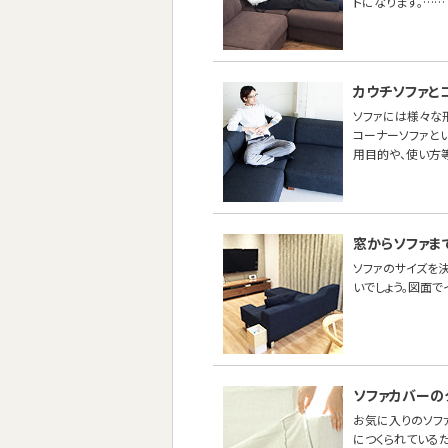
トになります。……
カウチソファと
ソファには様々な
コーナーソファとい
用目的や、使い方
窓からソファま
ソファのサイズを
いでしょう。図面
ソファカバーの
お気に入りのソフ
につくられている