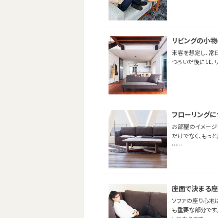
リビングの小物
来客を想定し、常
つろいだ後には、
フローリングに
お部屋のイメージ
だけでなく、もっ
……
座面で決まる座
ソファの座り心地
も重要な部分です