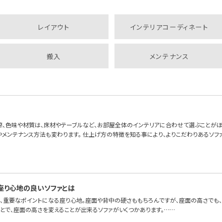
レイアウト
インテリアコーディネート
搬入
メンテナンス
際、色味や材質は、床材やテーブルなど、お部屋全体のインテリアに合わせて選ぶことがほ
やメンテナンス方法も変わります。 仕上げ方の特徴を知る事により、よりこだわりあるソフ
座り心地の良いソファとは
、重要なポイントになる座り心地。座面や背中の硬さももちろんですが、座面の高さでも、座り心
ことで、座面の高さを変えることが出来るソファがいくつかあります。……