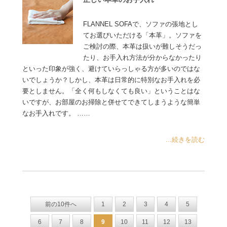
FLANNEL SOFAで、ソファの張地とし
てお選びいただける「本革」。ソファを
ご検討の際、本革は扱いが難しそうだっ
たり、お手入れ方法が分からなかったり
といった印象が強く、避けていらっしゃる方が多いのではな
いでしょうか？しかし、本革は日常的に特別なお手入れを必
要としません。「全く何もしなくても良い」ということはな
いですが、お部屋のお掃除と併せてできてしまうような簡単
なお手入れです。 ……
...続きを読む
前の10件へ
1
2
3
4
5
6
7
8
9
10
11
12
13