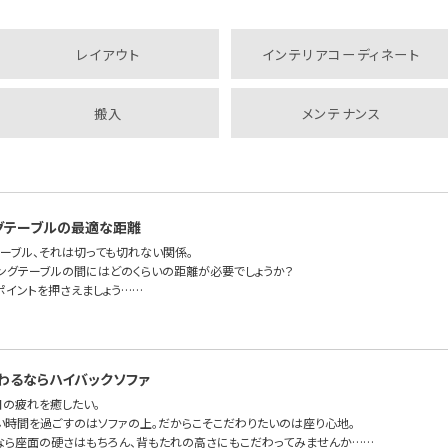
レイアウト
インテリアコーディネート
搬入
メンテナンス
グテーブルの最適な距離
テーブル、それは切っても切れない関係。
ビングテーブルの間にはどのくらいの距離が必要でしょうか？
ポイントを押さえましょう……
わるならハイバックソファ
日の疲れを癒したい。
い時間を過ごすのはソファの上。だからこそこだわりたいのは座り心地。
なら座面の硬さはもちろん、背もたれの高さにもこだわってみませんか……