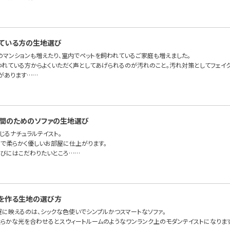
ている方の生地選び
のマンションも増えたり、室内でペットを飼われているご家庭も増えました。
われている方からよくいただく声としてあげられるのが汚れのこと。汚れ対策としてフェイ
があります……
間のためのソファの生地選び
じるナチュラルテイスト。
で柔らかく優しいお部屋に仕上がります。
びにはこだわりたいところ……
を作る生地の選び方
屋に映えるのは、シックな色使いでシンプルかつスマートなソファ。
らかな光を合わせるとスウィートルームのようなワンランク上のモダンテイストになりま