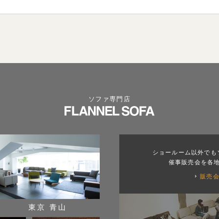
ソファ専門店
ショールーム以外でも
催事販売会を各
販売
東京 青山