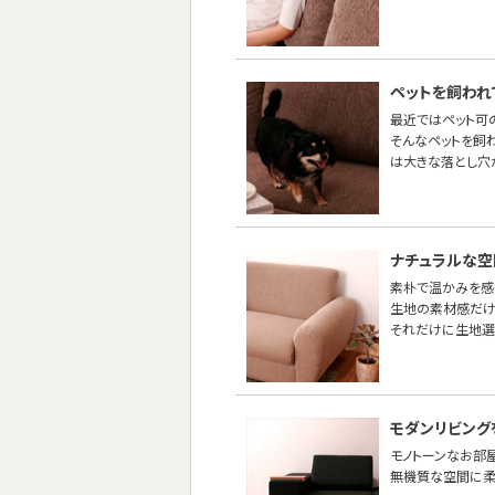
ペットを飼われ
最近ではペット可
そんなペットを飼
は大きな落とし穴
ナチュラルな空
素朴で温かみを感
生地の素材感だけ
それだけに生地選
モダンリビング
モノトーンなお部
無機質な空間に柔