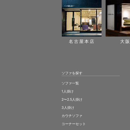
名古屋本店
大
ソファを探す
ソファ一覧
1人掛け
2〜2.5人掛け
3人掛け
カウチソファ
コーナーセット