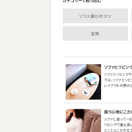
カテゴリーで絞り込む
ソファ選びのコツ
生地
ソファとリビン
ソファとリビング
では、ソファとリ
レイアウトの際の
座り心地にこだ
ソファに座って一
リビングで最も長
とことんこだわる