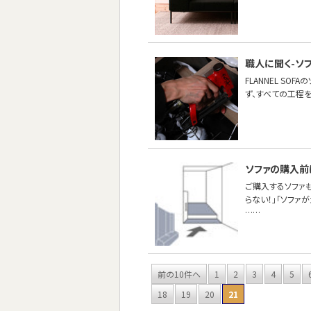
職人に聞く-ソ
FLANNEL S
ず、すべての工程
ソファの購入前
ご購入するソファ
らない！」「ソファ
……
前の10件へ
1
2
3
4
5
18
19
20
21