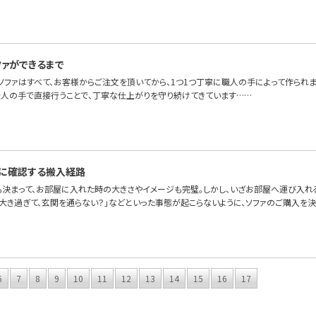
ファができるまで
OFAのソファはすべて、お客様からご注文を頂いてから、1つ1つ丁寧に職人の手によって作ら
を人の手で直接行うことで、丁寧な仕上がりを守り続けてきています……
に確認する搬入経路
も決まって、お部屋に入れた時の大きさやイメージも完璧。しかし、いざお部屋へ運び入れ
が大き過ぎて、玄関を通らない？」などといった事態が起こらないように、ソファのご購入を
6
7
8
9
10
11
12
13
14
15
16
17