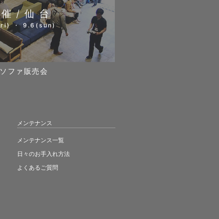
開催/仙台
ri) ・ 9.6(sun)
ソファ販売会
メンテナンス
メンテナンス一覧
日々のお手入れ方法
よくあるご質問