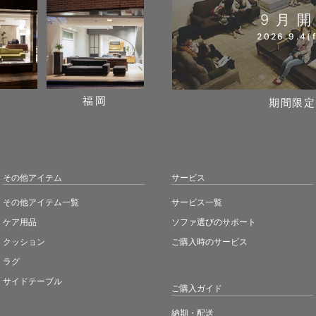
9月
2026.9.4(f
阪
福岡
期間限定
その他アイテム
サービス
その他アイテム一覧
サービス一覧
ケア用品
ソファ選びのサポート
クッション
ご購入時のサービス
ラグ
サイドテーブル
ご購入ガイド
納期・配送