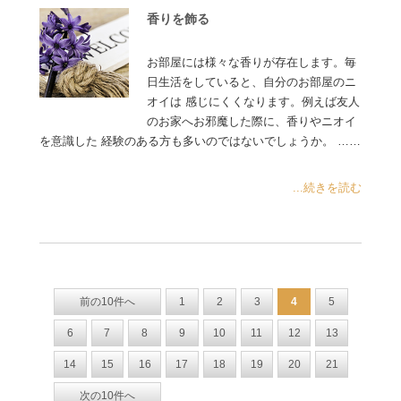
香りを飾る
お部屋には様々な香りが存在します。毎
日生活をしていると、自分のお部屋のニ
オイは 感じにくくなります。例えば友人
のお家へお邪魔した際に、香りやニオイ
を意識した 経験のある方も多いのではないでしょうか。 ……
...続きを読む
前の10件へ
1
2
3
4
5
6
7
8
9
10
11
12
13
14
15
16
17
18
19
20
21
次の10件へ