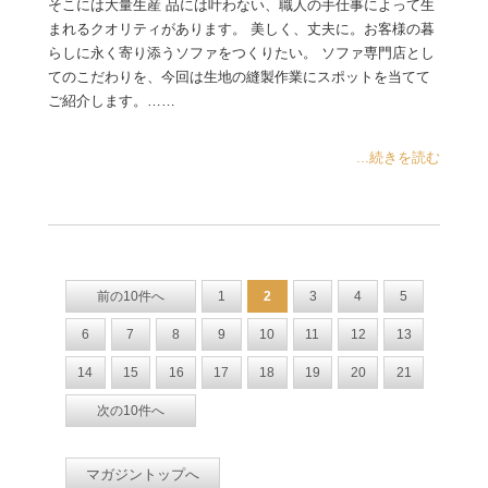
そこには大量生産 品には叶わない、職人の手仕事によって生
まれるクオリティがあります。 美しく、丈夫に。お客様の暮
らしに永く寄り添うソファをつくりたい。 ソファ専門店とし
てのこだわりを、今回は生地の縫製作業にスポットを当てて
ご紹介します。……
...続きを読む
前の10件へ
1
2
3
4
5
6
7
8
9
10
11
12
13
14
15
16
17
18
19
20
21
次の10件へ
マガジントップへ