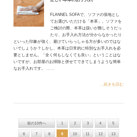
FLANNEL SOFAで、ソファの張地とし
てお選びいただける「本革」。ソファを
ご検討の際、本革は扱いが難しそうだっ
たり、お手入れ方法が分からなかったり
といった印象が強く、避けていらっしゃる方が多いのではな
いでしょうか？しかし、本革は日常的に特別なお手入れを必
要としません。「全く何もしなくても良い」ということはな
いですが、お部屋のお掃除と併せてできてしまうような簡単
なお手入れです。 ……
...続きを読む
前の10件へ
1
2
3
4
5
6
7
8
9
10
11
12
13