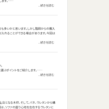
します。……
...続きを読む
る方も多いかと思います。しかし階段からの搬入
び入れることができる場合があります。今回は
...続きを読む
。
を選ぶポイントをご紹介します。……
...続きを読む
台となる木枠、そして、バネ、ウレタンから構
回は、ソファの座り心地を左右するウレタンに