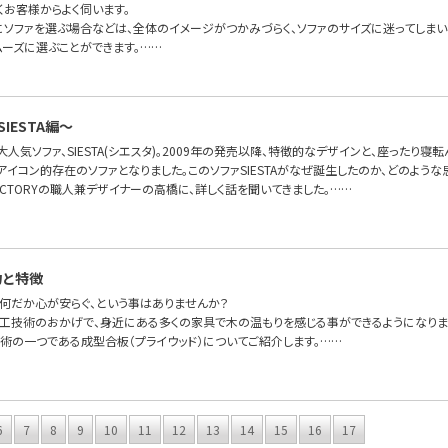
くお客様からよく伺います。
にソファを選ぶ場合などは、全体のイメージがつかみづらく、ソファのサイズに迷ってしま
ムーズに選ぶことができます。……
IESTA編〜
FAの大人気ソファ、SIESTA(シエスタ)。2009年の発売以降、特徴的なデザインと、座った
OFAのアイコン的存在のソファとなりました。このソファSIESTAがなぜ誕生したのか、どのよ
FA FACTORYの職人兼デザイナーの高橋に、詳しく話を聞いてきました。……
力と特徴
何だか心が安らぐ、という事はありませんか？
工技術のおかげで、身近にある多くの家具で木の温もりを感じる事ができるようになりま
術の一つである成型合板（プライウッド）についてご紹介します。……
6
7
8
9
10
11
12
13
14
15
16
17