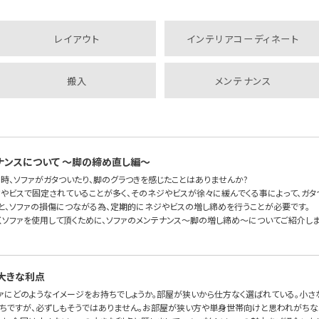
レイアウト
インテリアコーディネート
搬入
メンテナンス
ナンスについて 〜脚の締め直し編〜
時、ソファがガタついたり、脚のグラつきを感じたことはありませんか?
ジやビスで固定されていることが多く、そのネジやビスが徐々に緩んでくる事によって、ガタ
と、ソファの損傷につながる為、定期的にネジやビスの増し締めを行うことが必要です。
くソファを使用して頂くために、ソファのメンテナンス〜脚の増し締め〜についてご紹介しま
大きな利点
ァにどのようなイメージをお持ちでしょうか。部屋が狭いから仕方なく選ばれている。小さ
ちですが、必ずしもそうではありません。お部屋が狭い方や単身世帯向けと思われがちな