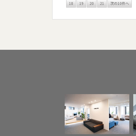
18
19
20
21
次の10件へ