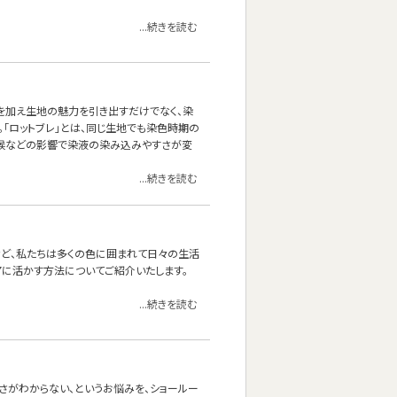
...続きを読む
を加え生地の魅力を引き出すだけでなく、染
。「ロットブレ」とは、同じ生地でも染色時期の
気候などの影響で染液の染み込みやすさが変
...続きを読む
など、私たちは多くの色に囲まれて日々の生活
アに活かす方法についてご紹介いたします。
...続きを読む
さがわからない、というお悩みを、ショールー