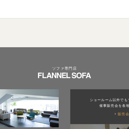
ソファ専門店
ショールーム以外でも
催事販売会を各
販売