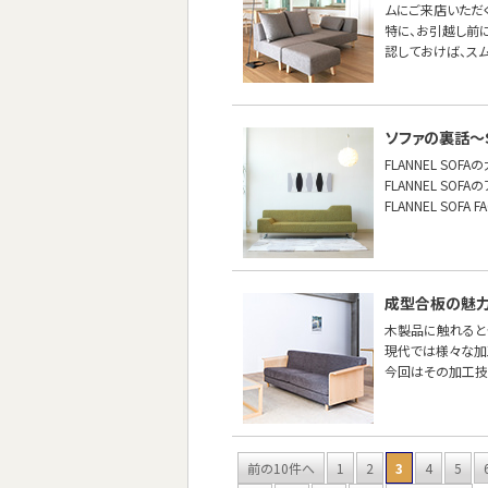
ムにご来店いただ
特に、お引越し前
認しておけば、ス
ソファの裏話〜S
FLANNEL SO
FLANNEL S
FLANNEL SO
成型合板の魅
木製品に触れると
現代では様々な加
今回はその加工技
前の10件へ
1
2
3
4
5