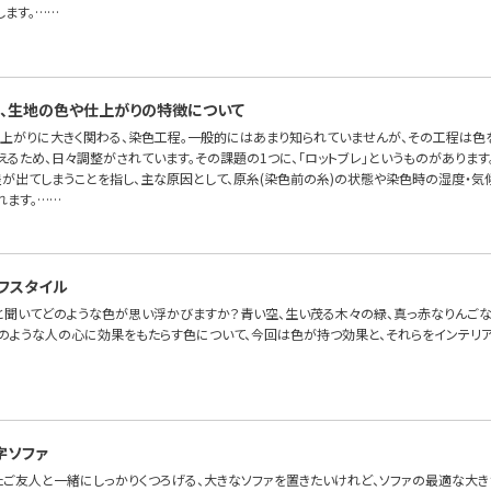
します。……
、生地の色や仕上がりの特徴について
上がりに大きく関わる、染色工程。一般的にはあまり知られていませんが、その工程は色
るため、日々調整がされています。その課題の1つに、「ロットブレ」というものがあります
差が出てしまうことを指し、主な原因として、原糸(染色前の糸)の状態や染色時の湿度・
れます。……
フスタイル
」と聞いてどのような色が思い浮かびますか？青い空、生い茂る木々の緑、真っ赤なりんご
そのような人の心に効果をもたらす色について、今回は色が持つ効果と、それらをインテリ
字ソファ
たご友人と一緒にしっかりくつろげる、大きなソファを置きたいけれど、ソファの最適な大き