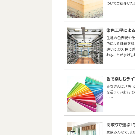
ついてご紹介いた
染色工程による
生地の色表現や仕
色による課題を抑え
違いにより、色に
わることが挙げら
色で楽しむライ
みなさんは、「色
を送っています。
……
間取りで選ぶL
家族みんなで、ま