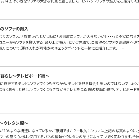
ます。今回は小さなソファの大きな利点と題しまして、コンパクトソファの魅力をご紹介いた
のソファの搬入
わりのソファ。さあ買うぞ、という時に「お部屋にソファが入らないかも・・・」と不安にな
ルコニーからソファを搬入する「吊り上げ搬入」という方法で、ご希望のソファをお部屋へ運
搬入について、運び入れが可能かのチェックポイントと一緒にご紹介します。……
゙暮らし〜テレビボード編〜
に存在するテレビ。ソファでくつろぎながら、テレビを見る機会も多いのではないでしょうか
つろぐ暮らしと題し、ソファでくつろぎながらテレビを見る 際の視聴距離や、テレビボード
～ウレタン編～
ァがどのような構造になっているかご存知ですか？一般的にソファは上記の写真のように、土
ソファの座り心地は、使用するバネの種類やウレタンの硬さによって、大きく変わります。今