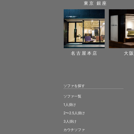
東京 銀座
名古屋本店
大
ソファを探す
ソファ一覧
1人掛け
2〜2.5人掛け
3人掛け
カウチソファ