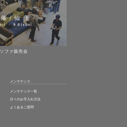
開催/仙台
ri) ・ 9.6(sun)
ソファ販売会
メンテナンス
メンテナンス一覧
日々のお手入れ方法
よくあるご質問