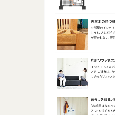
天然木の持つ
お部屋のインテリ
します。 人に個
が存在しない、天
片肘ソファで広
FLANNEL S
ァでも、近年は、カ
に合ったソファスタ
暮らしを彩る、
「お部屋はなるべ
アウトを決めると