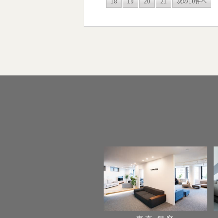
18
19
20
21
次の10件へ