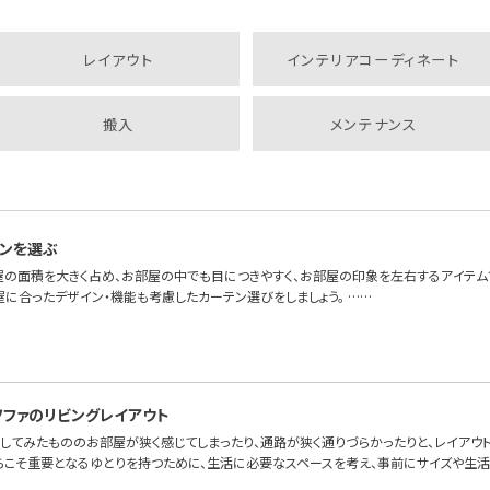
レイアウト
インテリアコーディネート
搬入
メンテナンス
ンを選ぶ
屋の面積を大きく占め、お部屋の中でも目につきやすく、お部屋の印象を左右するアイテム
屋に合ったデザイン・機能も考慮したカーテン選びをしましょう。 ……
ソファのリビングレイアウト
してみたもののお部屋が狭く感じてしまったり、通路が狭く通りづらかったりと、レイアウ
らこそ重要となるゆとりを持つために、生活に必要なスペースを考え、事前にサイズや生活