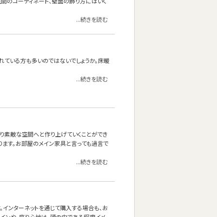
空間のコーディネート、壁面の飾り方にはいく
...続きを読む
れている方も多いのではないでしょうか。床暖
...続きを読む
より素敵な空間へと作り上げていくことができ
あります。お部屋のメイン家具と言っても過言で
...続きを読む
。インターネットを通じて購入する場合も、お
ザインや、座り心地は、頭の中である程度イメ