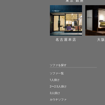
東京 銀座
名古屋本店
大
ソファを探す
ソファ一覧
1人掛け
2〜2.5人掛け
3人掛け
カウチソファ