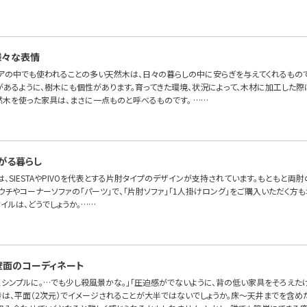
様々な表情
アの中でも使われることの多い天然木は、日々の暮らしの中に安らぎを与えてくれるもの
性があるように、樹木にも個性があります。育ってきた環境、状況によって、木材に加工した
然木を使った家具は、まさに一点ものと呼べるものです。 ……
がる暮らし
OFAでは、SIESTAやPIVOを代表とする片肘タイプのデザインが支持されています。もとも
ウチやコーナーソファの「パーツ」で、「片肘ソファ」「1人掛けロング」をご購入いただく方
イルは、どうでしょうか。……
壁面のコーディネート
くシンプルに。…でも少し殺風景かな。」「圧迫感がでないように、背の低い家具をそろえた
きは、平面（2次元）でイメージされることが大半ではないでしょうか。床～天井までを含め