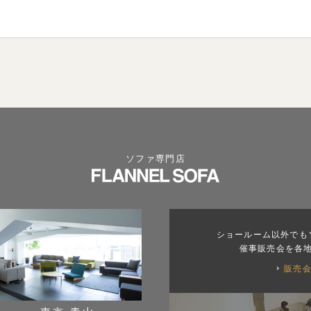
ソファ専門店
ショールーム以外でも
催事販売会を各
販売