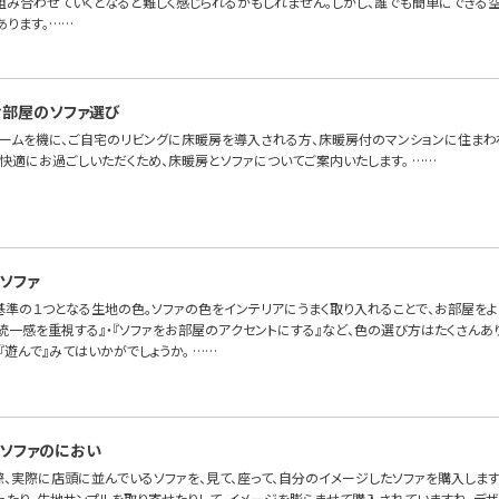
組み合わせていくとなると難しく感じられるかもしれません。しかし、誰でも簡単にできる
あります。……
部屋のソファ選び
ォームを機に、ご自宅のリビングに床暖房を導入される方、床暖房付のマンションに住まわ
快適にお過ごしいただくため、床暖房とソファについてご案内いたします。 ……
ソファ
基準の１つとなる生地の色。ソファの色をインテリアにうまく取り入れることで、お部屋を
の統一感を重視する』・『ソファをお部屋のアクセントにする』など、色の選び方はたくさん
『遊んで』みてはいかがでしょうか。 ……
ソファのにおい
際、実際に店頭に並んでいるソファを、見て、座って、自分のイメージしたソファを購入します
ったり、生地サンプルを取り寄せたりして、イメージを膨らませて購入されていますね。デ