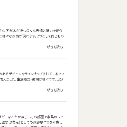
です。天然木が持つ様々な表情と魅力を紹介
際に様々な表情が現れます。2つとして同じもの
...続きを読む
と両肘のあるデザインをラインナップされているソフ
も増えました。生活様式・趣向は様々です。自分
...続きを読む
けど…なんだか寂しい。」お部屋で家具のレイ
た空間（3次元）としてのお部屋作りを考慮し、