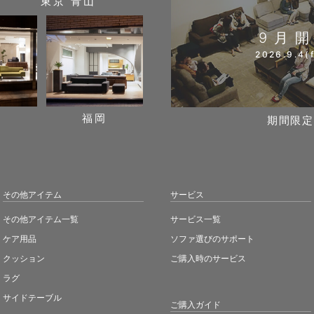
東京 青山
9月
2026.9.4(f
阪
福岡
期間限定
その他アイテム
サービス
その他アイテム一覧
サービス一覧
ケア用品
ソファ選びのサポート
クッション
ご購入時のサービス
ラグ
サイドテーブル
ご購入ガイド