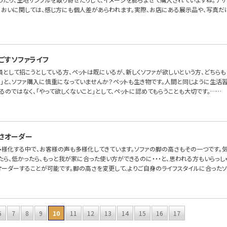
においに関しては、感じ方にも個人差があらわれます。実際、お店にある展示品や、写真だ
ごすソファライフ
員として招こうとしている方、ペットは既にいるが、新しくソファが欲しいという方、どちらも
。」と、ソファ購入に慎重になっていませんか？ペットも生き物です。人間と同じように生活
るのではなく、「やって欲しくないこと」として、ペットに認めてもらうことも大切です。……
さオーダー
多様化する中で、お客様の声も多様化してきています。ソファの脚の高さもその一つです。
ら、低かったら、もっと我が家に合った使い方ができるのに・・・と、思われる方もいらっしゃるの
オーダーすることが可能です。脚の高さを変更して、よりご自身のライフスタイルに合ったソ
6
7
8
9
10
11
12
13
14
15
16
17