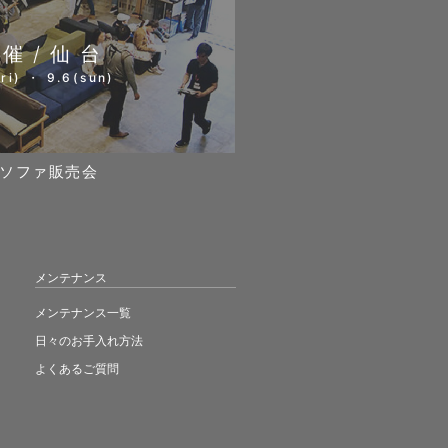
開催/仙台
ri) ・ 9.6(sun)
ソファ販売会
メンテナンス
メンテナンス一覧
日々のお手入れ方法
よくあるご質問