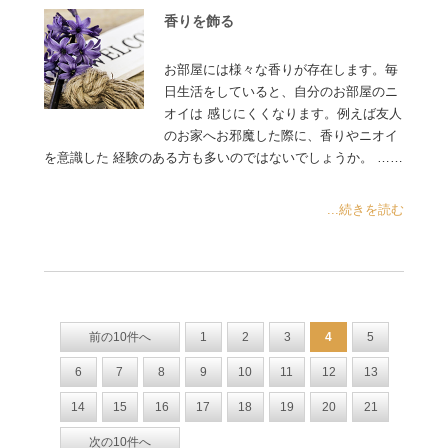
香りを飾る
お部屋には様々な香りが存在します。毎
日生活をしていると、自分のお部屋のニ
オイは 感じにくくなります。例えば友人
のお家へお邪魔した際に、香りやニオイ
を意識した 経験のある方も多いのではないでしょうか。 ……
...続きを読む
前の10件へ
1
2
3
4
5
6
7
8
9
10
11
12
13
14
15
16
17
18
19
20
21
次の10件へ