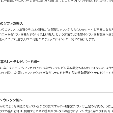
ます。今回は小さなソファの大きな利点と題しまして、コンパクトソファの魅力をご紹介いた
のソファの搬入
わりのソファ。さあ買うぞ、という時に「お部屋にソファが入らないかも・・・」と不安にな
ルコニーからソファを搬入する「吊り上げ搬入」という方法で、ご希望のソファをお部屋へ運
搬入について、運び入れが可能かのチェックポイントと一緒にご紹介します。……
゙暮らし〜テレビボード編〜
に存在するテレビ。ソファでくつろぎながら、テレビを見る機会も多いのではないでしょうか
つろぐ暮らしと題し、ソファでくつろぎながらテレビを見る 際の視聴距離や、テレビボード
～ウレタン編～
ァがどのような構造になっているかご存知ですか？一般的にソファは上記の写真のように、土
ソファの座り心地は、使用するバネの種類やウレタンの硬さによって、大きく変わります。今