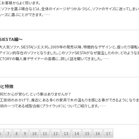
くお客様からよく伺います。
にソファを選ぶ場合などは、全体のイメージがつかみづらく、ソファのサイズに迷ってしま
ムーズに選ぶことができます。……
IESTA編〜
FAの大人気ソファ、SIESTA(シエスタ)。2009年の発売以降、特徴的なデザインと、座った
OFAのアイコン的存在のソファとなりました。このソファSIESTAがなぜ誕生したのか、どのよ
FA FACTORYの職人兼デザイナーの高橋に、詳しく話を聞いてきました。……
力と特徴
何だか心が安らぐ、という事はありませんか？
工技術のおかげで、身近にある多くの家具で木の温もりを感じる事ができるようになりま
術の一つである成型合板（プライウッド）についてご紹介します。……
6
7
8
9
10
11
12
13
14
15
16
17