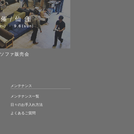
開催/仙台
ri) ・ 9.6(sun)
ソファ販売会
メンテナンス
メンテナンス一覧
日々のお手入れ方法
よくあるご質問