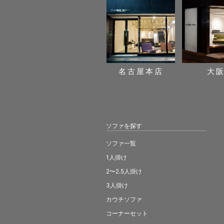
名古屋本店
大
ソファを探す
ソファ一覧
1人掛け
2〜2.5人掛け
3人掛け
カウチソファ
コーナーセット