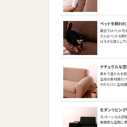
ペットを飼われ
最近ではペット可
そんなペットを飼
は大きな落とし穴
ナチュラルな空
素朴で温かみを感
生地の素材感だけ
それだけに生地選
モダンリビング
モノトーンなお部
無機質な空間に柔