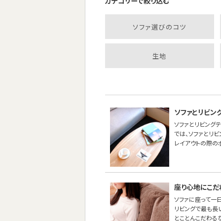
カテゴリーで絞り込む
ソファ選びのコツ
生地
ソファとリビン
ソファとリビング
では、ソファとリ
レイアウトの際の
座り心地にこだ
ソファに座って一
リビングで最も長
とことんこだわる