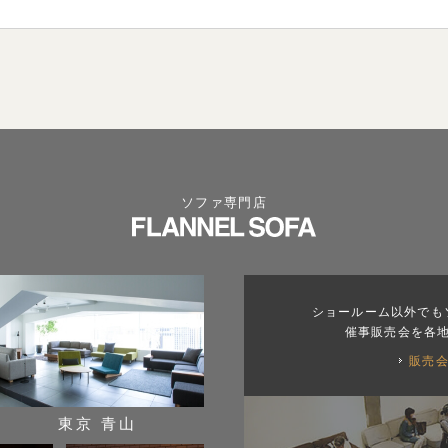
ソファ専門店
ショールーム以外でも
催事販売会を各
販売
東京 青山