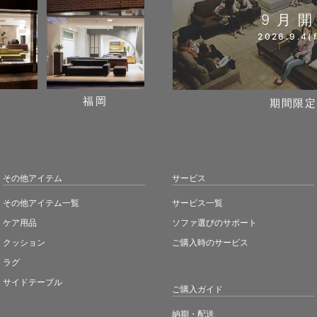
9月
2026.9.4(f
阪
福岡
期間限定
その他アイテム
サービス
その他アイテム一覧
サービス一覧
ケア用品
ソファ選びのサポート
クッション
ご購入時のサービス
ラグ
サイドテーブル
ご購入ガイド
納期・配送