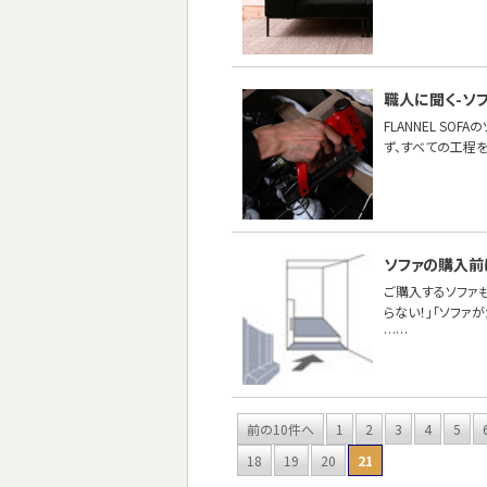
職人に聞く-ソ
FLANNEL S
ず、すべての工程
ソファの購入前
ご購入するソファ
らない！」「ソファ
……
前の10件へ
1
2
3
4
5
18
19
20
21