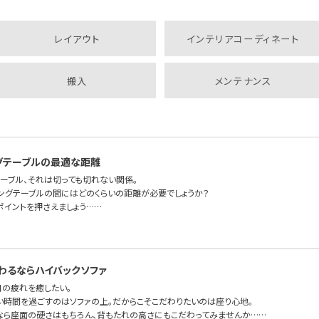
レイアウト
インテリアコーディネート
搬入
メンテナンス
グテーブルの最適な距離
テーブル、それは切っても切れない関係。
ビングテーブルの間にはどのくらいの距離が必要でしょうか？
ポイントを押さえましょう……
わるならハイバックソファ
日の疲れを癒したい。
い時間を過ごすのはソファの上。だからこそこだわりたいのは座り心地。
なら座面の硬さはもちろん、背もたれの高さにもこだわってみませんか……