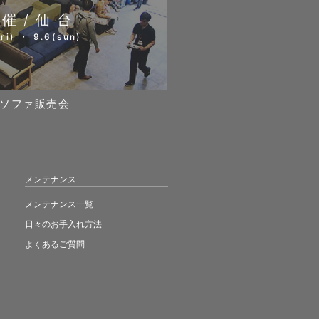
開催/仙台
ri) ・ 9.6(sun)
ソファ販売会
メンテナンス
メンテナンス一覧
日々のお手入れ方法
よくあるご質問