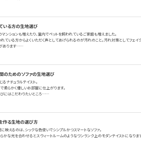
ている方の生地選び
のマンションも増えたり、室内でペットを飼われているご家庭も増えました。
われている方からよくいただく声としてあげられるのが汚れのこと。汚れ対策としてフェイ
があります……
間のためのソファの生地選び
じるナチュラルテイスト。
で柔らかく優しいお部屋に仕上がります。
びにはこだわりたいところ……
を作る生地の選び方
屋に映えるのは、シックな色使いでシンプルかつスマートなソファ。
らかな光を合わせるとスウィートルームのようなワンランク上のモダンテイストになりま