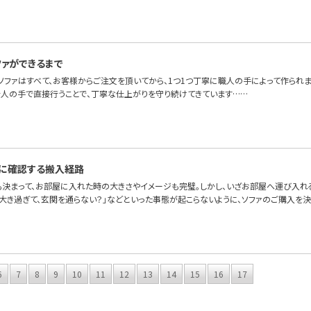
ファができるまで
OFAのソファはすべて、お客様からご注文を頂いてから、1つ1つ丁寧に職人の手によって作ら
を人の手で直接行うことで、丁寧な仕上がりを守り続けてきています……
に確認する搬入経路
も決まって、お部屋に入れた時の大きさやイメージも完璧。しかし、いざお部屋へ運び入れ
が大き過ぎて、玄関を通らない？」などといった事態が起こらないように、ソファのご購入を
6
7
8
9
10
11
12
13
14
15
16
17