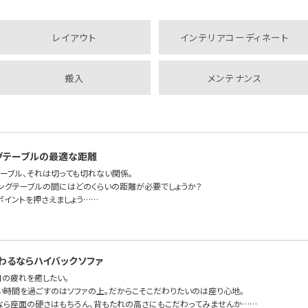
レイアウト
インテリアコーディネート
搬入
メンテナンス
グテーブルの最適な距離
テーブル、それは切っても切れない関係。
ビングテーブルの間にはどのくらいの距離が必要でしょうか？
ポイントを押さえましょう……
わるならハイバックソファ
日の疲れを癒したい。
い時間を過ごすのはソファの上。だからこそこだわりたいのは座り心地。
なら座面の硬さはもちろん、背もたれの高さにもこだわってみませんか……