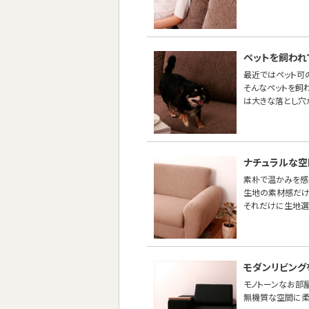
ペットを飼われ
最近ではペット可
そんなペットを飼
は大きな落とし穴
ナチュラルな空
素朴で温かみを感
生地の素材感だけ
それだけに生地選
モダンリビング
モノトーンなお部
無機質な空間に柔