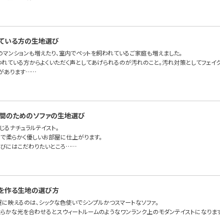
ている方の生地選び
のマンションも増えたり、室内でペットを飼われているご家庭も増えました。
われている方からよくいただく声としてあげられるのが汚れのこと。汚れ対策としてフェイ
があります……
間のためのソファの生地選び
じるナチュラルテイスト。
で柔らかく優しいお部屋に仕上がります。
びにはこだわりたいところ……
を作る生地の選び方
屋に映えるのは、シックな色使いでシンプルかつスマートなソファ。
らかな光を合わせるとスウィートルームのようなワンランク上のモダンテイストになりま