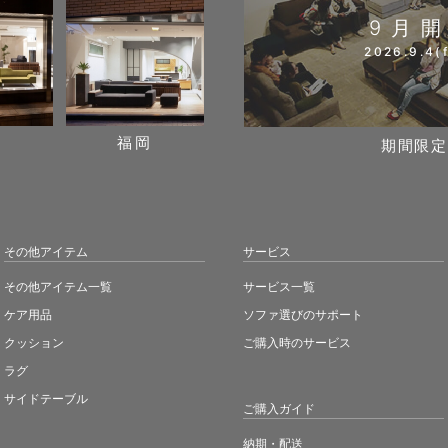
9月
2026.9.4(f
阪
福岡
期間限定
その他アイテム
サービス
その他アイテム一覧
サービス一覧
ケア用品
ソファ選びのサポート
クッション
ご購入時のサービス
ラグ
サイドテーブル
ご購入ガイド
納期・配送