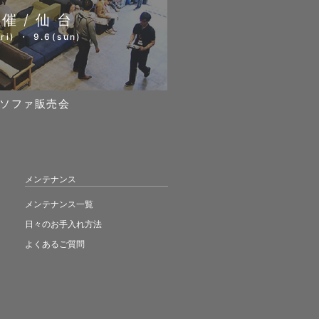
開催/仙台
ri) ・ 9.6(sun)
ソファ販売会
メンテナンス
メンテナンス一覧
日々のお手入れ方法
よくあるご質問