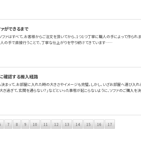
ファができるまで
OFAのソファはすべて、お客様からご注文を頂いてから、1つ1つ丁寧に職人の手によって作ら
を人の手で直接行うことで、丁寧な仕上がりを守り続けてきています……
に確認する搬入経路
も決まって、お部屋に入れた時の大きさやイメージも完璧。しかし、いざお部屋へ運び入れ
が大き過ぎて、玄関を通らない？」などといった事態が起こらないように、ソファのご購入を
6
7
8
9
10
11
12
13
14
15
16
17