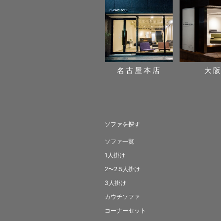
名古屋本店
大
ソファを探す
ソファ一覧
1人掛け
2〜2.5人掛け
3人掛け
カウチソファ
コーナーセット