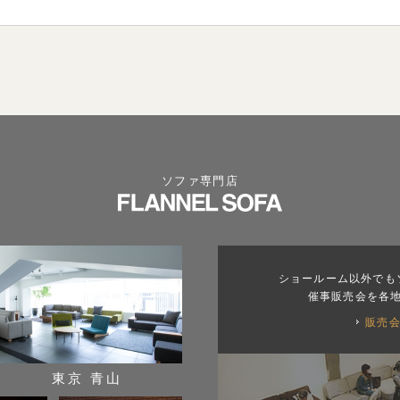
ソファ専門店
ショールーム以外でも
催事販売会を各
販売
東京 青山