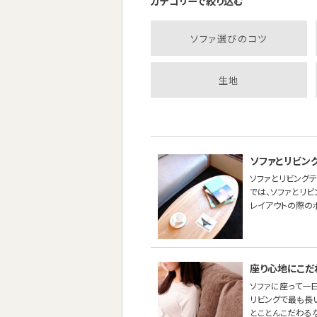
カテゴリーで絞り込む
ソファ選びのコツ
生地
ソファとリビン
ソファとリビング
では、ソファとリ
レイアウトの際の
座り心地にこだ
ソファに座って一
リビングで最も長
とことんこだわる