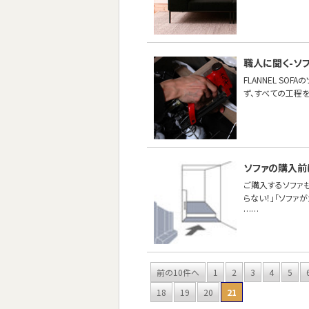
職人に聞く-ソ
FLANNEL S
ず、すべての工程
ソファの購入前
ご購入するソファ
らない！」「ソファ
……
前の10件へ
1
2
3
4
5
18
19
20
21