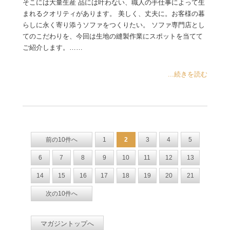
そこには大量生産 品には叶わない、職人の手仕事によって生
まれるクオリティがあります。 美しく、丈夫に。お客様の暮
らしに永く寄り添うソファをつくりたい。 ソファ専門店とし
てのこだわりを、今回は生地の縫製作業にスポットを当てて
ご紹介します。……
...続きを読む
前の10件へ
1
2
3
4
5
6
7
8
9
10
11
12
13
14
15
16
17
18
19
20
21
次の10件へ
マガジントップへ