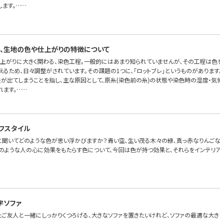
します。……
、生地の色や仕上がりの特徴について
上がりに大きく関わる、染色工程。一般的にはあまり知られていませんが、その工程は色
るため、日々調整がされています。その課題の1つに、「ロットブレ」というものがあります
差が出てしまうことを指し、主な原因として、原糸(染色前の糸)の状態や染色時の湿度・
れます。……
フスタイル
」と聞いてどのような色が思い浮かびますか？青い空、生い茂る木々の緑、真っ赤なりんご
そのような人の心に効果をもたらす色について、今回は色が持つ効果と、それらをインテリ
字ソファ
たご友人と一緒にしっかりくつろげる、大きなソファを置きたいけれど、ソファの最適な大き