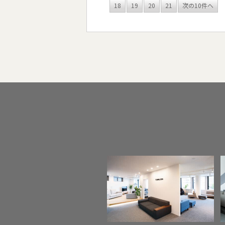
18
19
20
21
次の10件へ