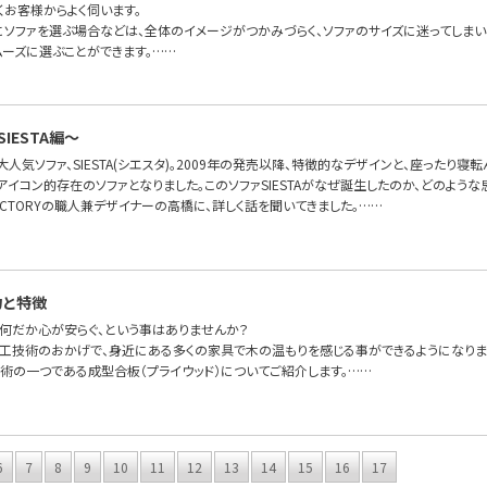
くお客様からよく伺います。
にソファを選ぶ場合などは、全体のイメージがつかみづらく、ソファのサイズに迷ってしま
ムーズに選ぶことができます。……
IESTA編〜
FAの大人気ソファ、SIESTA(シエスタ)。2009年の発売以降、特徴的なデザインと、座った
OFAのアイコン的存在のソファとなりました。このソファSIESTAがなぜ誕生したのか、どのよ
FA FACTORYの職人兼デザイナーの高橋に、詳しく話を聞いてきました。……
力と特徴
何だか心が安らぐ、という事はありませんか？
工技術のおかげで、身近にある多くの家具で木の温もりを感じる事ができるようになりま
術の一つである成型合板（プライウッド）についてご紹介します。……
6
7
8
9
10
11
12
13
14
15
16
17