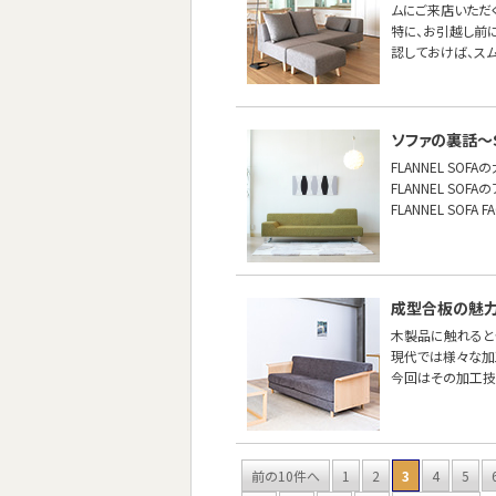
ムにご来店いただ
特に、お引越し前
認しておけば、ス
ソファの裏話〜S
FLANNEL SO
FLANNEL S
FLANNEL SO
成型合板の魅
木製品に触れると
現代では様々な加
今回はその加工技
前の10件へ
1
2
3
4
5