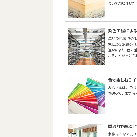
ついてご紹介いた
染色工程による
生地の色表現や仕
色による課題を抑え
違いにより、色に
わることが挙げら
色で楽しむライ
みなさんは、「色
を送っています。
……
間取りで選ぶL
家族みんなで、ま