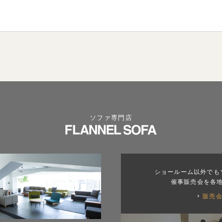
ソファ専門店
ショールーム以外でも
催事販売会を各
販売