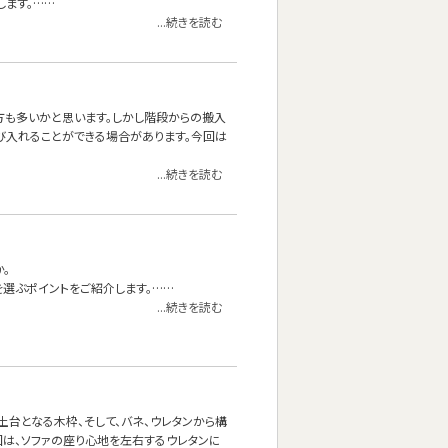
します。……
...続きを読む
る方も多いかと思います。しかし階段からの搬入
び入れることができる場合があります。今回は
...続きを読む
。
を選ぶポイントをご紹介します。……
...続きを読む
台となる木枠、そして、バネ、ウレタンから構
回は、ソファの座り心地を左右するウレタンに