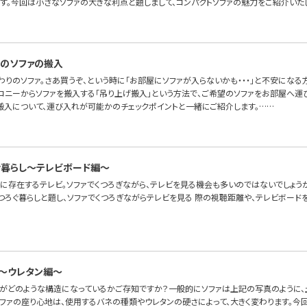
ます。今回は小さなソファの大きな利点と題しまして、コンパクトソファの魅力をご紹介いた
のソファの搬入
わりのソファ。さあ買うぞ、という時に「お部屋にソファが入らないかも・・・」と不安にな
ルコニーからソファを搬入する「吊り上げ搬入」という方法で、ご希望のソファをお部屋へ運
搬入について、運び入れが可能かのチェックポイントと一緒にご紹介します。……
゙暮らし〜テレビボード編〜
に存在するテレビ。ソファでくつろぎながら、テレビを見る機会も多いのではないでしょうか
つろぐ暮らしと題し、ソファでくつろぎながらテレビを見る 際の視聴距離や、テレビボード
～ウレタン編～
ァがどのような構造になっているかご存知ですか？一般的にソファは上記の写真のように、土
ソファの座り心地は、使用するバネの種類やウレタンの硬さによって、大きく変わります。今