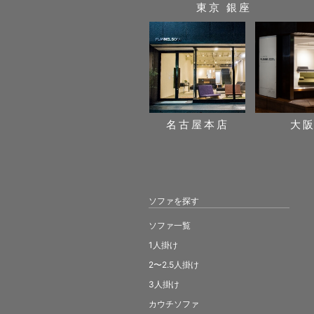
東京 銀座
名古屋本店
大
ソファを探す
ソファ一覧
1人掛け
2〜2.5人掛け
3人掛け
カウチソファ