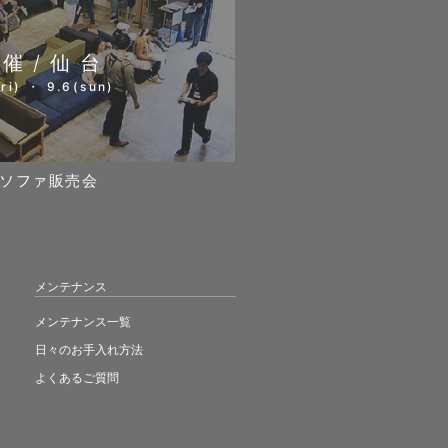
開催/仙台
ri) ・ 9.6(sun)
ソファ販売会
メンテナンス
メンテナンス一覧
日々のお手入れ方法
よくあるご質問