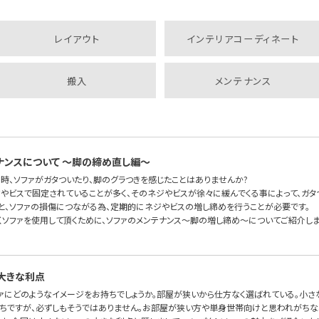
レイアウト
インテリアコーディネート
搬入
メンテナンス
ナンスについて 〜脚の締め直し編〜
時、ソファがガタついたり、脚のグラつきを感じたことはありませんか?
ジやビスで固定されていることが多く、そのネジやビスが徐々に緩んでくる事によって、ガタ
と、ソファの損傷につながる為、定期的にネジやビスの増し締めを行うことが必要です。
くソファを使用して頂くために、ソファのメンテナンス〜脚の増し締め〜についてご紹介しま
大きな利点
ァにどのようなイメージをお持ちでしょうか。部屋が狭いから仕方なく選ばれている。小さ
ちですが、必ずしもそうではありません。お部屋が狭い方や単身世帯向けと思われがちな