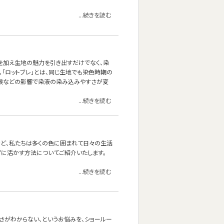
...続きを読む
を加え生地の魅力を引き出すだけでなく、染
。「ロットブレ」とは、同じ生地でも染色時期の
気候などの影響で染液の染み込みやすさが変
...続きを読む
など、私たちは多くの色に囲まれて日々の生活
アに活かす方法についてご紹介いたします。
...続きを読む
さがわからない、というお悩みを、ショールー