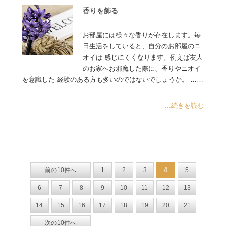
香りを飾る
お部屋には様々な香りが存在します。毎
日生活をしていると、自分のお部屋のニ
オイは 感じにくくなります。例えば友人
のお家へお邪魔した際に、香りやニオイ
を意識した 経験のある方も多いのではないでしょうか。 ……
...続きを読む
前の10件へ
1
2
3
4
5
6
7
8
9
10
11
12
13
14
15
16
17
18
19
20
21
次の10件へ