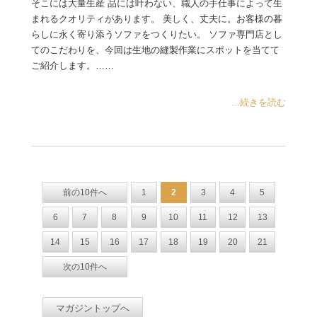
そこには大量生産 品には叶わない、職人の手仕事によって生
まれるクオリティがあります。 美しく、丈夫に。お客様の暮
らしに永く寄り添うソファをつくりたい。 ソファ専門店とし
てのこだわりを、今回は生地の縫製作業にスポットを当てて
ご紹介します。……
...続きを読む
前の10件へ
1
2
3
4
5
6
7
8
9
10
11
12
13
14
15
16
17
18
19
20
21
次の10件へ
マガジントップへ