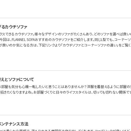
げるカウチソファ
ックスできるカウチソファ。様々なデザインのソファがたくさんあり、どのソファを選べば良
今回は、FLANNEL SOFAおすすめのカウチソファをご紹介します。同じL型でも、コーナ
が良いのか気になる方は、下記リンクより「カウチソファとコーナーソファの違い」をご覧く
えとソファについて
お部屋も気分も心機一転したいと思うことはありませんか？洋服を着替えるように部屋の
を招きたくなりますよね。お部屋づくりと日々のライフスタイルは、切っても切れない関係で
メンテナンス方法
ファは柔らかな質感で、温もりのある雰囲気を作り出してくれます。ファブリックが良いけど