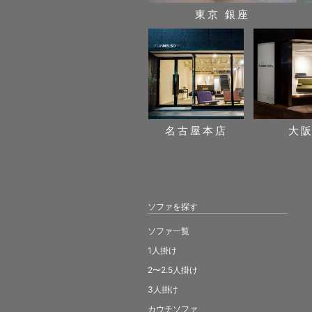
東京 銀座
名古屋本店
大
ソファを探す
ソファ一覧
1人掛け
2〜2.5人掛け
3人掛け
カウチソファ