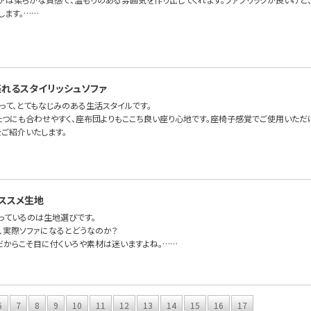
します。……
れるスタイリッシュソファ
って、とてもなじみのある生活スタイルです。
たつにも合わせやすく、座布団よりもここち良い座り心地です。座椅子感覚でご使用いただけ
irをご紹介いたします。
ススメ生地
っているのは生地選びです。
、実際ソファになるとどうなのか？
だからこそ目に付くいろや素材は迷いますよね。……
6
7
8
9
10
11
12
13
14
15
16
17