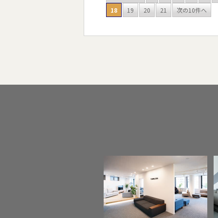
18
19
20
21
次の10件へ