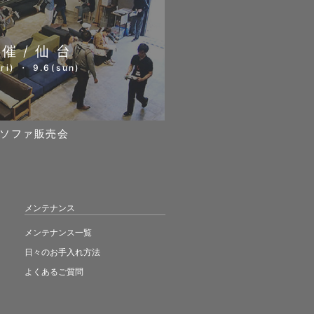
開催/仙台
ri) ・ 9.6(sun)
ソファ販売会
メンテナンス
メンテナンス一覧
日々のお手入れ方法
よくあるご質問