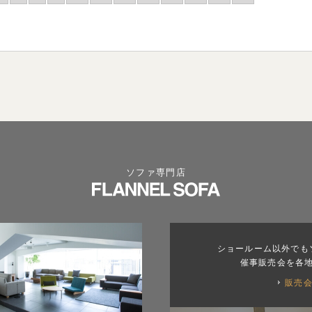
ソファ専門店
ショールーム以外でも
催事販売会を各
販売