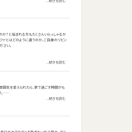
...続きを読む
いのか？と悩まれる方もたくさんいらっしゃるか
ーソファとはどのように違うのか、ご自身のリビン
ださい。
...続きを読む
雰囲気を変えられたら、家で過ごす時間がも
す。……
...続きを読む
、毎日のケアでダニを防ぎたい方必見の、ダニ