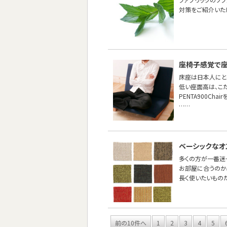
対策をご紹介いた
座椅子感覚で座
床座は日本人にと
低い座面高は、こ
PENTA900Cha
……
ベーシックなオ
多くの方が一番迷
お部屋に合うのか
長く使いたいもの
前の10件へ
1
2
3
4
5