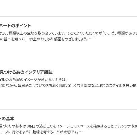
ネートのポイント
OFAでは160種類以上の生地を取り扱っています。 そこでよくいただくのが「いっぱい種類が
の基本を知って、一歩上のおしゃれ部屋をめざしましょう。 ……
見つける為のインテリア雑誌
イルのお部屋のイメージが湧かないときは、
眺めながら、毎日過ごしていて落ち着く部屋、楽しくなる部屋など理想のスタイルを思い描
トの基本
屋づくりの基本は、毎日の過ごし方をイメージしてスペースを確保することです。ソファや
ムーズに行けるように動線を考えることが大切です。……