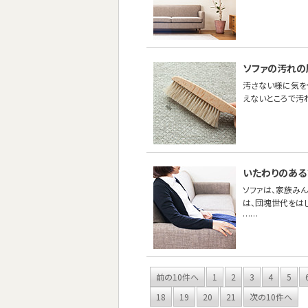
ソファの汚れの
汚さない様に気を
えないところで汚
いたわりのある
ソファは、家族み
は、団塊世代をは
……
前の10件へ
1
2
3
4
5
18
19
20
21
次の10件へ