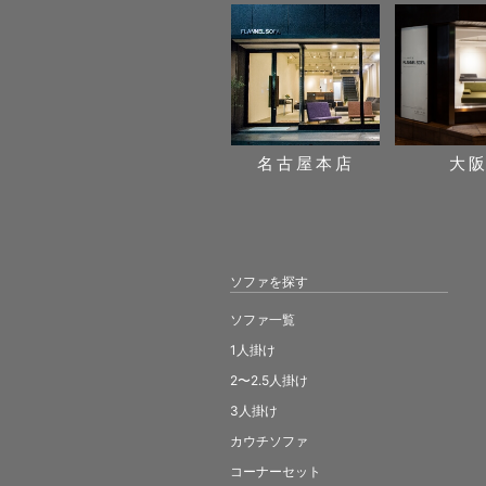
名古屋本店
大
ソファを探す
ソファ一覧
1人掛け
2〜2.5人掛け
3人掛け
カウチソファ
コーナーセット