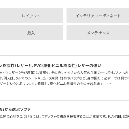
レイアウト
インテリアコーディネート
搬入
メンテナンス
タン樹脂性）レザーと、PVC（塩化ビニル樹脂性）レザーの違い
フェイクレザー（合成皮革）は質感や、その扱いやすさから人気の生地の一つです。ソファだ
す。例えば、クルマのシートや、ゴルフ用具、財布やバッグなど、身の回りに必ず一つは見つ
レザーというとポリウレタン樹脂性、塩化ビニル樹脂性のものを含みます。……
め」から選ぶソファ
座り心地を見つけるには、まずソファの構造を把握することが重要です。 FLANNEL S