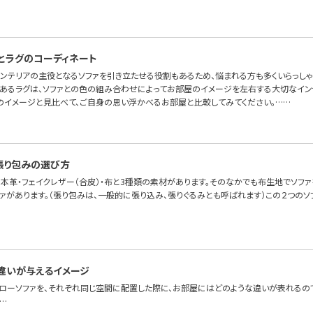
とラグのコーディネート
インテリアの主役となるソファを引き立たせる役割もあるため、悩まれる方も多くいらっしゃ
あるラグは、ソファとの色の組み合わせによってお部屋のイメージを左右する大切なイン
のイメージと見比べて、ご自身の思い浮かべるお部屋と比較してみてください。……
張り包みの選び方
本革・フェイクレザー（合皮）・布と3種類の素材があります。そのなかでも布生地でソファを
ファがあります。（張り包みは、一般的に張り込み、張りぐるみとも呼ばれます）この２つの
違いが与えるイメージ
とローソファを、それぞれ同じ空間に配置した際に、お部屋にはどのような違いが表れるので
…