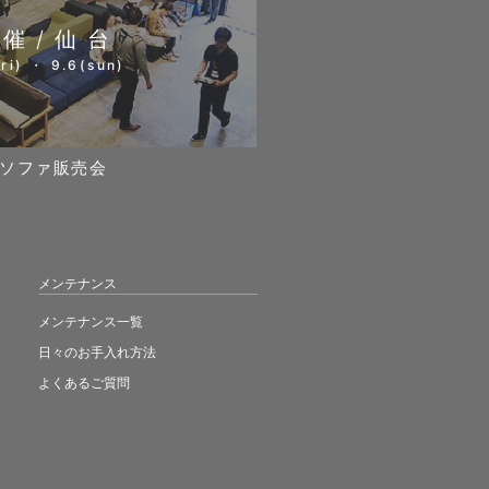
開催/仙台
ri) ・ 9.6(sun)
ソファ販売会
メンテナンス
メンテナンス一覧
日々のお手入れ方法
よくあるご質問