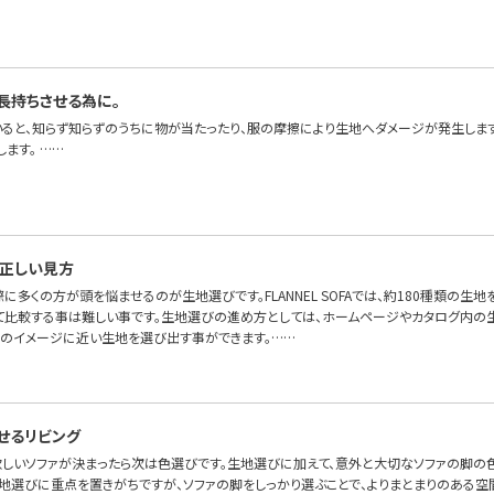
長持ちさせる為に。
いると、知らず知らずのうちに物が当たったり、服の摩擦により生地へダメージが発生しま
ます。 ……
正しい見方
に多くの方が頭を悩ませるのが生地選びです。FLANNEL SOFAでは、約180種類の生地
て比較する事は難しい事です。生地選びの進め方としては、ホームページやカタログ内の
身のイメージに近い生地を選び出す事ができます。……
せるリビング
 欲しいソファが決まったら次は色選びです。生地選びに加えて、意外と大切なソファの脚の
生地選びに重点を置きがちですが、ソファの脚をしっかり選ぶことで、よりまとまりのある空間