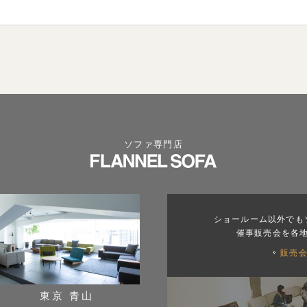
ソファ専門店
ショールーム以外でも
催事販売会を各
販売
東京 青山