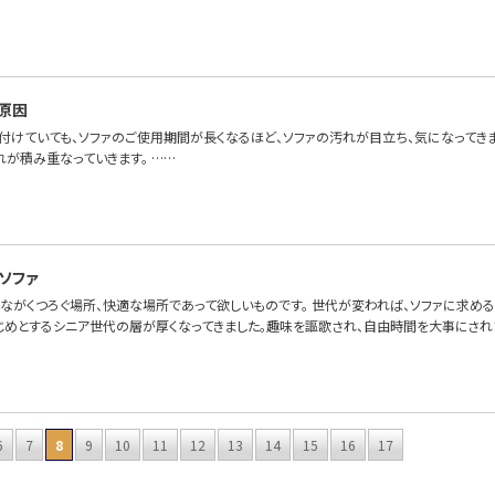
原因
付けていても、ソファのご使用期間が長くなるほど、ソファの汚れが目立ち、気になってき
れが積み重なっていきます。 ……
ソファ
んながくつろぐ場所、快適な場所であって欲しいものです。 世代が変われば、ソファに求め
じめとするシニア世代の層が厚くなってきました。趣味を謳歌され、自由時間を大事にされ
6
7
8
9
10
11
12
13
14
15
16
17