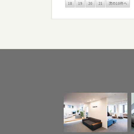
18
19
20
21
次の10件へ