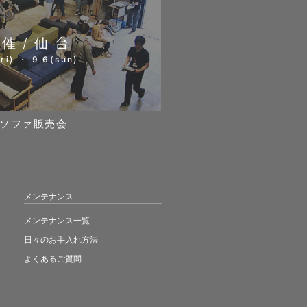
開催/仙台
ri) ・ 9.6(sun)
ソファ販売会
メンテナンス
メンテナンス一覧
日々のお手入れ方法
よくあるご質問