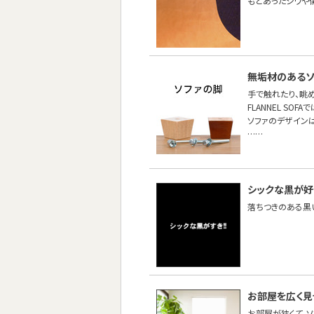
もとあったシワや
無垢材のあるソ
手で触れたり、眺
FLANNEL S
ソファのデザイン
……
シックな黒が好
落ちつきのある黒
お部屋を広く
お部屋が狭くて、