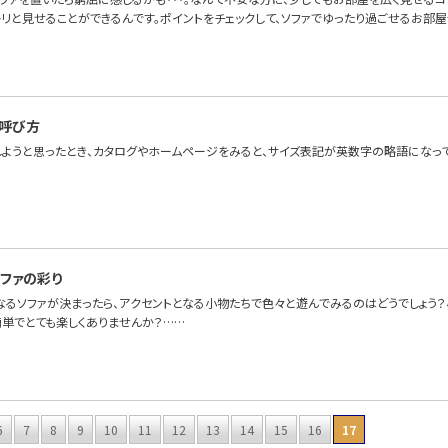
リと見せることができるんです。ポイントをチェックして、ソファでゆったり過ごせるお部屋
呼び方
しようと思ったとき、カタログやホームページをみると、サイズ表記が英数字の略語になっ
ファの彩り
なるソファが決まったら、アクセントとなる小物たちで色々と遊んでみるのはどうでしょう
簡単でとても楽しくありませんか？……
6
7
8
9
10
11
12
13
14
15
16
17