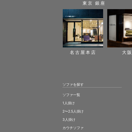
東京 銀座
名古屋本店
大
ソファを探す
ソファ一覧
1人掛け
2〜2.5人掛け
3人掛け
カウチソファ