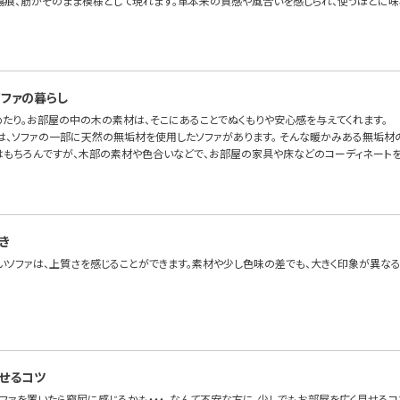
傷痕、筋がそのまま模様として現れます。革本来の質感や風合いを感じられ、使うほどに味
ファの暮らし
めたり。お部屋の中の木の素材は、そこにあることでぬくもりや安心感を与えてくれます。
OFAでは、ソファの一部に天然の無垢材を使用したソファがあります。 そんな暖かみある無垢
はもちろんですが、木部の素材や色合いなどで、お部屋の家具や床などのコーディネートを
き
いソファは、上質さを感じることができます。素材や少し色味の差でも、大きく印象が異なる
見せるコツ
ソファを置いたら窮屈に感じるかも・・・。なんて不安な方に、少しでもお部屋を広く見せるコ