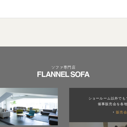
ソファ専門店
ショールーム以外でも
催事販売会を各
販売