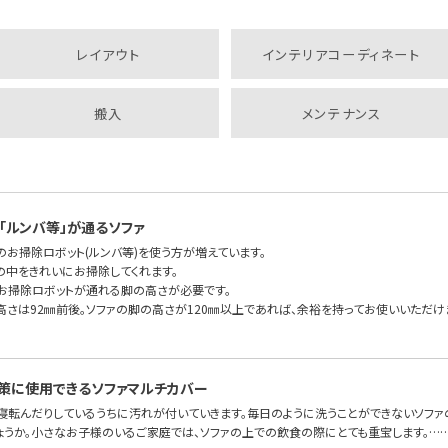
レイアウト
インテリアコーディネート
搬入
メンテナンス
「ルンバ等」が通るソファ
のお掃除ロボット(ルンバ等)を使う方が増えています。
の中をきれいにお掃除してくれます。
もお掃除ロボットが通れる脚の高さが必要です。
高さは92㎜前後。ソファの脚の高さが120㎜以上であれば、余裕を持ってお使いいただけま
策に使用できるソファマルチカバー
、寝転んだりしているうちに汚れが付いていきます。毎日のように洗うことができないソファ
ょうか。小さなお子様のいるご家庭では、ソファの上での飲食の際にとても重宝します。…