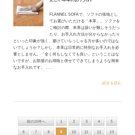
FLANNEL SOFAで、ソファの張地とし
てお選びいただける「本革」。ソファを
ご検討の際、本革は扱いが難しそうだっ
たり、お手入れ方法が分からなかったり
といった印象が強く、避けていらっしゃる方が多いのではな
いでしょうか？しかし、本革は日常的に特別なお手入れを必
要としません。「全く何もしなくても良い」ということはな
いですが、お部屋のお掃除と併せてできてしまうような簡単
なお手入れです。 ……
...続きを読む
前の10件へ
1
2
3
4
5
6
7
8
9
10
11
12
13