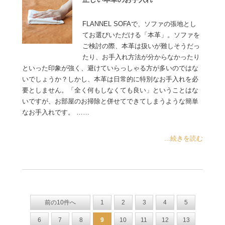
FLANNEL SOFAで、ソファの張地とし
てお選びいただける「本革」。ソファを
ご検討の際、本革は扱いが難しそうだっ
たり、お手入れ方法が分からなかったり
といった印象が強く、避けていらっしゃる方が多いのではな
いでしょうか？しかし、本革は日常的に特別なお手入れを必
要としません。「全く何もしなくても良い」ということはな
いですが、お部屋のお掃除と併せてできてしまうような簡単
なお手入れです。 ……
...続きを読む
前の10件へ
1
2
3
4
5
6
7
8
9
10
11
12
13