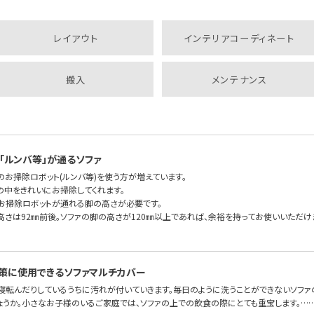
レイアウト
インテリアコーディネート
搬入
メンテナンス
「ルンバ等」が通るソファ
のお掃除ロボット(ルンバ等)を使う方が増えています。
の中をきれいにお掃除してくれます。
もお掃除ロボットが通れる脚の高さが必要です。
高さは92㎜前後。ソファの脚の高さが120㎜以上であれば、余裕を持ってお使いいただけま
策に使用できるソファマルチカバー
、寝転んだりしているうちに汚れが付いていきます。毎日のように洗うことができないソファ
ょうか。小さなお子様のいるご家庭では、ソファの上での飲食の際にとても重宝します。…