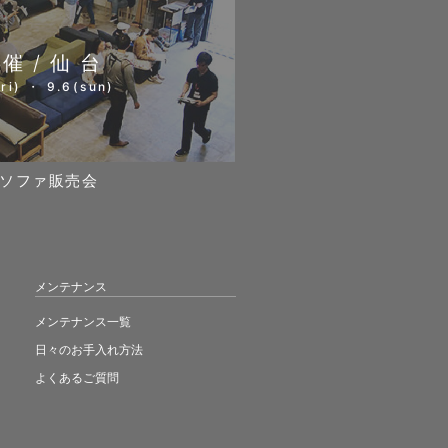
開催/仙台
ri) ・ 9.6(sun)
ソファ販売会
メンテナンス
メンテナンス一覧
日々のお手入れ方法
よくあるご質問