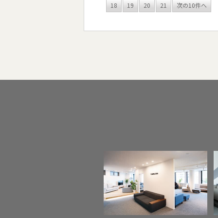
18
19
20
21
次の10件へ