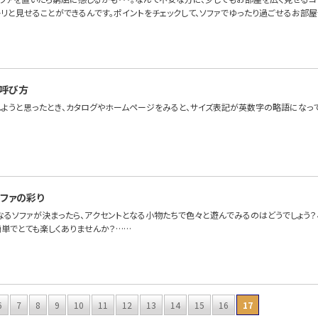
リと見せることができるんです。ポイントをチェックして、ソファでゆったり過ごせるお部屋
呼び方
しようと思ったとき、カタログやホームページをみると、サイズ表記が英数字の略語になっ
ファの彩り
なるソファが決まったら、アクセントとなる小物たちで色々と遊んでみるのはどうでしょう
簡単でとても楽しくありませんか？……
6
7
8
9
10
11
12
13
14
15
16
17