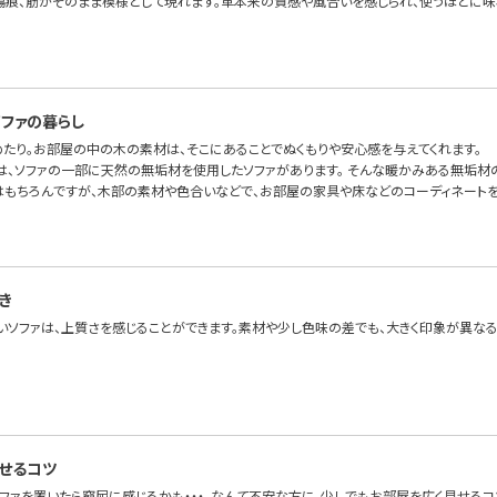
傷痕、筋がそのまま模様として現れます。革本来の質感や風合いを感じられ、使うほどに味
ファの暮らし
めたり。お部屋の中の木の素材は、そこにあることでぬくもりや安心感を与えてくれます。
OFAでは、ソファの一部に天然の無垢材を使用したソファがあります。 そんな暖かみある無垢
はもちろんですが、木部の素材や色合いなどで、お部屋の家具や床などのコーディネートを
き
いソファは、上質さを感じることができます。素材や少し色味の差でも、大きく印象が異なる
見せるコツ
ソファを置いたら窮屈に感じるかも・・・。なんて不安な方に、少しでもお部屋を広く見せるコ