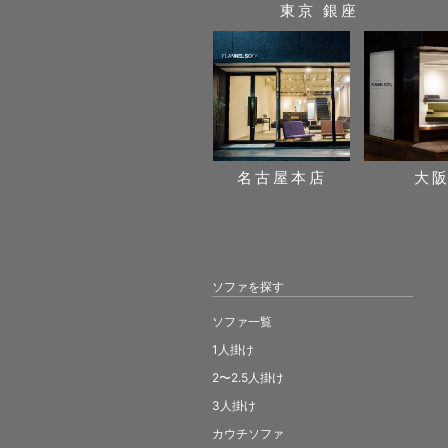
東京 銀座
名古屋本店
大
ソファを探す
ソファ一覧
1人掛け
2〜2.5人掛け
3人掛け
カウチソファ