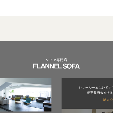
ソファ専門店
ショールーム以外でも
催事販売会を各
販売