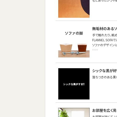
もとあったシワや
無垢材のあるソ
手で触れたり、眺
FLANNEL S
ソファのデザイン
……
シックな黒が好
落ちつきのある黒
お部屋を広く
お部屋が狭くて、