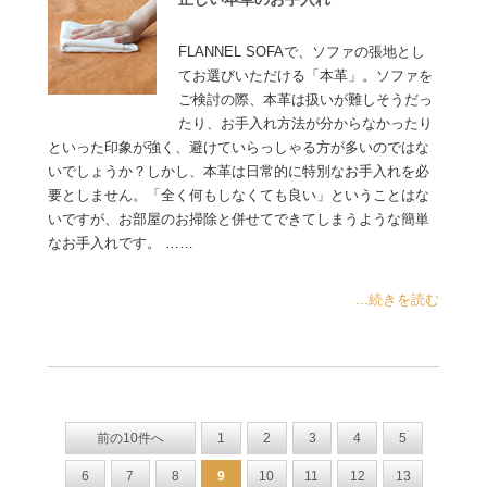
FLANNEL SOFAで、ソファの張地とし
てお選びいただける「本革」。ソファを
ご検討の際、本革は扱いが難しそうだっ
たり、お手入れ方法が分からなかったり
といった印象が強く、避けていらっしゃる方が多いのではな
いでしょうか？しかし、本革は日常的に特別なお手入れを必
要としません。「全く何もしなくても良い」ということはな
いですが、お部屋のお掃除と併せてできてしまうような簡単
なお手入れです。 ……
...続きを読む
前の10件へ
1
2
3
4
5
6
7
8
9
10
11
12
13