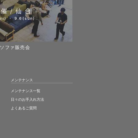
開催/仙台
ri) ・ 9.6(sun)
ソファ販売会
メンテナンス
メンテナンス一覧
日々のお手入れ方法
よくあるご質問