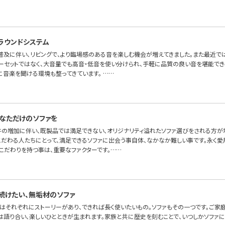
ラウンドシステム
普及に伴い、リビングで、より臨場感のある音を楽しむ機会が増えてきました。また最近で
ーセットではなく、大音量でも高音・低音を使い分けられ、手軽に品質の良い音を堪能でき
に音楽を聞ける環境も整ってきています。 ……
なただけのソファを
件の増加に伴い、既製品では満足できない、オリジナリティ溢れたソファ選びをされる方が増
こだわる人たちにとって、満足できるソファに出会う事自体、なかなか難しい事です。永く愛
こだわりを持つ事は、重要なファクターです。……
続けたい、無垢材のソファ
はそれぞれにストーリーがあり、できれば長く使いたいもの。ソファもその一つです。ご家
には語り合い、楽しいひとときが生まれます。家族と共に歴史を刻むことで、いつしかソファ