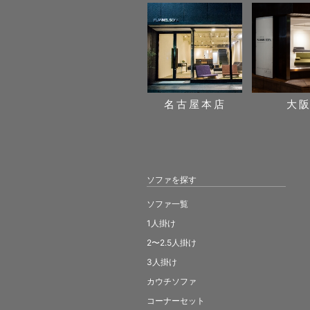
名古屋本店
大
ソファを探す
ソファ一覧
1人掛け
2〜2.5人掛け
3人掛け
カウチソファ
コーナーセット