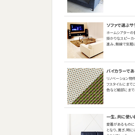
ソファで選ぶサ
ホームシアターの
掛かりなスピーカ
進み、無線で気軽
バイカラーであ
リノベーション物
フスタイルにまで
色など細部にまで
一生、共に使い
愛着があるものに
となり、寛ぎ、時