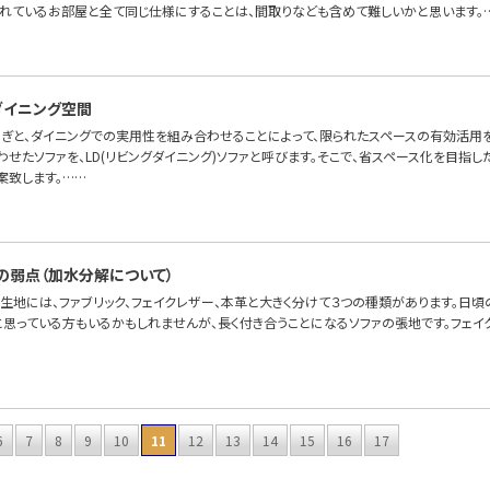
れているお部屋と全て同じ仕様にすることは、間取りなども含めて難しいかと思います。
たダイニング空間
ろぎと、ダイニングでの実用性を組み合わせることによって、限られたスペースの有効活用を
せたソファを、LD(リビングダイニング)ソファと呼びます。そこで、省スペース化を目指した
案致します。……
の弱点（加水分解について）
の生地には、ファブリック、フェイクレザー、本革と大きく分けて３つの種類があります。日
と思っている方もいるかもしれませんが、長く付き合うことになるソファの張地です。フェイ
6
7
8
9
10
11
12
13
14
15
16
17