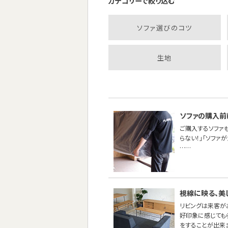
カテゴリーで絞り込む
ソファ選びのコツ
生地
ソファの購入前
ご購入するソファ
らない！」「ソファ
……
視線に映る、美
リビングは来客が
好印象に感じても
をすることが出来