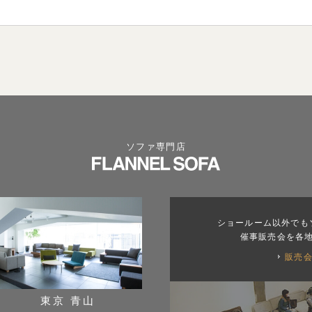
ソファ専門店
ショールーム以外でも
催事販売会を各
販売
東京 青山