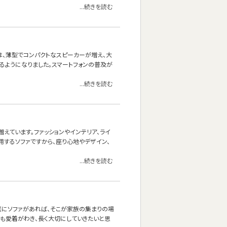
...続きを読む
は、薄型でコンパクトなスピーカーが増え、大
るようになりました。スマートフォンの普及が
...続きを読む
えています。ファッションやインテリア、ライ
用するソファですから、座り心地やデザイン、
...続きを読む
庭にソファがあれば、そこが家族の集まりの場
にも愛着がわき、長く大切にしていきたいと思