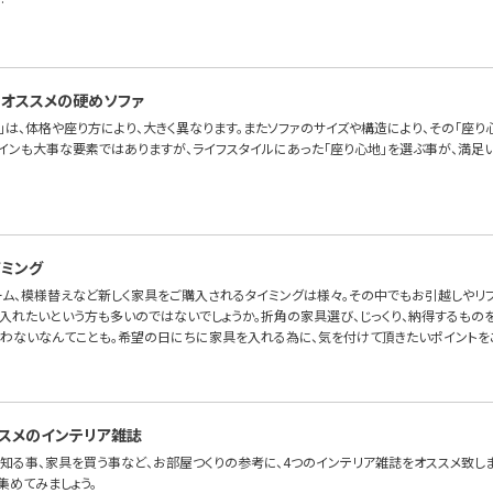
…
オススメの硬めソファ
」は、体格や座り方により、大きく異なります。またソファのサイズや構造により、その「座り
ザインも大事な要素ではありますが、ライフスタイルにあった「座り心地」を選ぶ事が、満足い
ミング
ーム、模様替えなど新しく家具をご購入されるタイミングは様々。その中でもお引越しやリ
入れたいという方も多いのではないでしょうか。折角の家具選び、じっくり、納得するものを
わないなんてことも。希望の日にちに家具を入れる為に、気を付けて頂きたいポイントを
スメのインテリア雑誌
知る事、家具を買う事など、お部屋つくりの参考に、4つのインテリア雑誌をオススメ致しま
集めてみましょう。