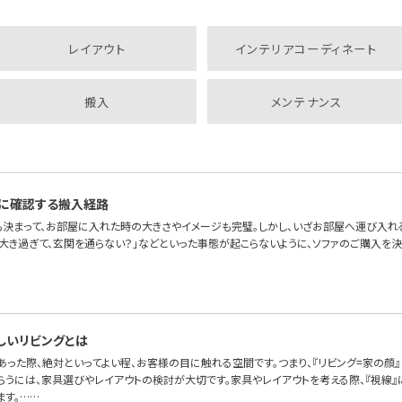
レイアウト
インテリアコーディネート
搬入
メンテナンス
に確認する搬入経路
も決まって、お部屋に入れた時の大きさやイメージも完璧。しかし、いざお部屋へ運び入れ
が大き過ぎて、玄関を通らない？」などといった事態が起こらないように、ソファのご購入を
しいリビングとは
あった際、絶対といってよい程、お客様の目に触れる空間です。つまり、『リビング=家の顔
らうには、家具選びやレイアウトの検討が大切です。家具やレイアウトを考える際、『視線』
ます。……