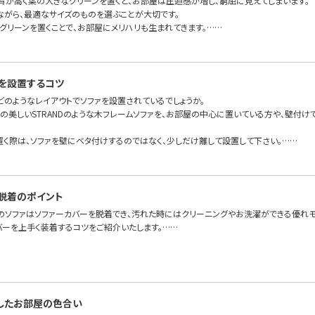
背が高く葉の大きなグリーンを置くと、お部屋は圧迫感が増し、窮屈に見えてしまいます。
ながら、最適なサイズのものを選ぶことが大切です。
グリーンを置くことで、お部屋にメリハリも生まれてきます。……
を設置するコツ
どのようなレイアウトでソファを設置されているでしょうか。
面の美しいSTRANDのような木フレームソファを、お部屋の中心に置いている方や、壁付
置く際は、ソファを壁にベタ付けするのではなく、少しだけ離して設置して下さい。……
脱着のポイント
のソファはソファーカバーを脱着でき、汚れた時にはクリーニングやお洗濯ができる優れモ
バーを上手く装着するコツをご紹介いたします。……
したお部屋の色合い