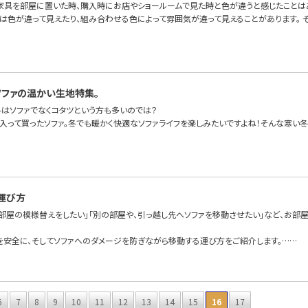
家具を部屋に置いた時、購入時にお店やショールームで見た時と色が違うと感じたことは
は色が違って見えたり、組み合わせる色によって雰囲気が違って見えることがあります。 
ソファの温かい生地特集。
冬はソファでなくコタツという方も多いのでは？
に入って買ったソファ。冬でも暖かく快適なソファライフを楽しみたいですよね！そんな寒い冬
運び方
て部屋の模様替えをしたい」「別の部屋や、引っ越し先へソファを移動させたい」など、お部
を安全に、そしてソファへのダメージを防ぎながら移動する運び方をご紹介します。……
6
7
8
9
10
11
12
13
14
15
16
17