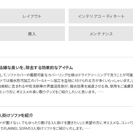
レイアウト
インテリアコーディネート
搬入
メンテナンス
る嫌な臭いを、除去する効果的なアイテム
して、ソファカバーの着脱可能なカバーリング仕様はドライクリーニングで洗うことが可
ソファでは撥水防汚加工のパールトーン加工を生地に付けられる方が多くいらっしゃいます。
消臭剤に含まれる中性洗剤等の界面活性剤が、撥水効果を減退させる為、使用をご遠慮頂
という方にオススメの臭い取りグッズをご紹介したいと思います。 ……
人掛けソファを紹介
ファが置けない、でもゆったり寛げる3人掛けを置きたい」と希望の方にオススメな、コンパ
FLANNEL SOFAの3人掛けソファをご紹介いたします。……