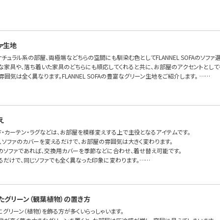
ァ生地
チュラル系の部屋、両極端などちらの空間にも馴染む色としてFLANNEL SOFAのソフ
な家具や、落ち着いた家具のどちらにも順応してくれると共に、お部屋のアクセントとして
雰囲気は全く異なります。FLANNEL SOFAの豊富なグリーン生地をご紹介します。 ……
え
ド・カーテン・ラグなどは、お部屋を模様変えする上で主役となるアイテムです。
で、ソファのカバーを変えるだけで、お部屋の雰囲気は大きく変わります。
のソファであれば、交換用カバーを季節などに合わせ、着せ替え可能です。
るだけで、同じソファでも全く異なった印象に変わります。……
たグリーン（観葉植物）の置き方
グリーン（植物）を飾る方が多くいらっしゃいます。