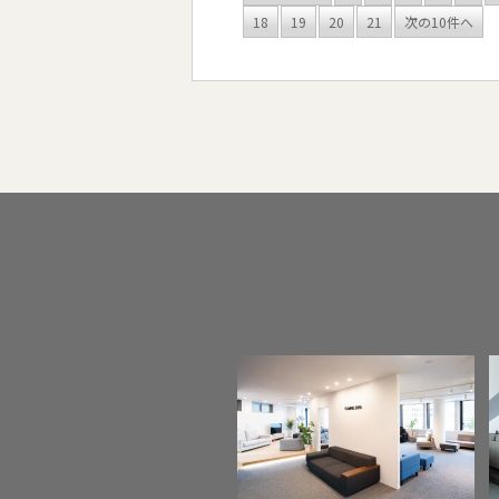
18
19
20
21
次の10件へ