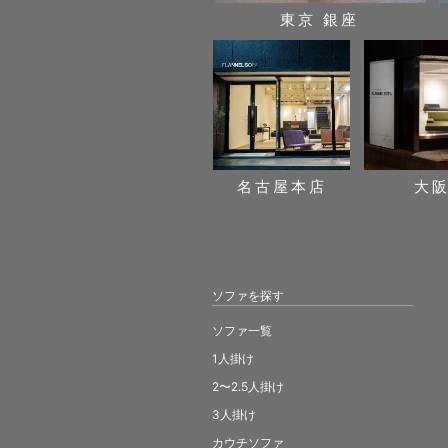
東京 銀座
名古屋本店
大
ソファを探す
ソファ一覧
1人掛け
2〜2.5人掛け
3人掛け
カウチソファ