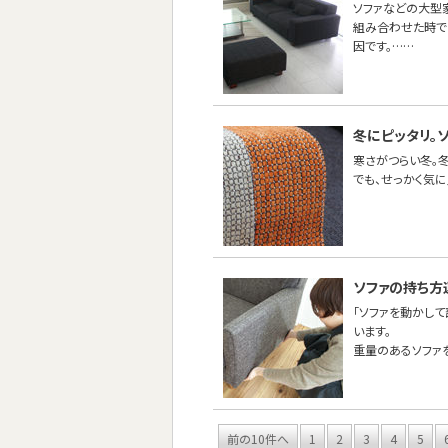
ソファなどの大型
組み合わせた時で
因です。……
冬にピッタリ。
寒さがつらい冬。
でも、せっかく気
ソファの持ち方
「ソファを動かし
います。
重量のあるソファ
前の10件へ
1
2
3
4
5